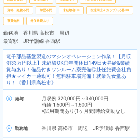
資格・経験不問
学歴不問
未経験者OK
友達同士＆カップル応募OK
寮費無料
赴任旅費あり
勤務地
香川県 高松市 周辺
最寄駅
JR予讃線 香西駅
電子部品基盤製造のマシンオペレーション作業！【月収
例33万円以上】未経験OK◎年間休日149日★昇給&業績
賞与あり！備品付きワンルーム寮完備◎赴任旅費会社負
担★マイカー通勤可！無料駐車場完備！就業先食堂あ
り！《香川県高松市》
月収例 320,000円～340,000円
給与
時給 1,600円～1,600円
※試用期間あり(1ヶ月間)時給変動なし
香川県 高松市 周辺 JR予讃線 香西駅
勤務地