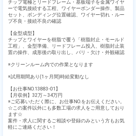
チップ電極とリードフレーム・基板端子を金属ワイヤ
ーで電気接続する工程、ワイヤーボンダー操作、製品
セット、ボンディング位置確認、ワイヤー切れ・ルー
プ不良・接続不良の確認

【金型成型】

チップとワイヤーを樹脂で覆う「樹脂封止・モールド
工程」、金型準備、リードフレーム投入、樹脂封止装
置の操作、成形後の取り出し、バリ・欠け・外観確認

※クリーンルーム内での作業となります

※試用期間あり(1ヶ月間)時給変動なし 

【お仕事NO.13883-01】

【月収例】32万～34万円

※ご応募いただく際に、お仕事NO.をお伝えください。

☆この案件以外にも多数工場の求人をご用意しており
ます☆

案件・求人に関するご相談や登録のみという方もお気
軽にご連絡ください！