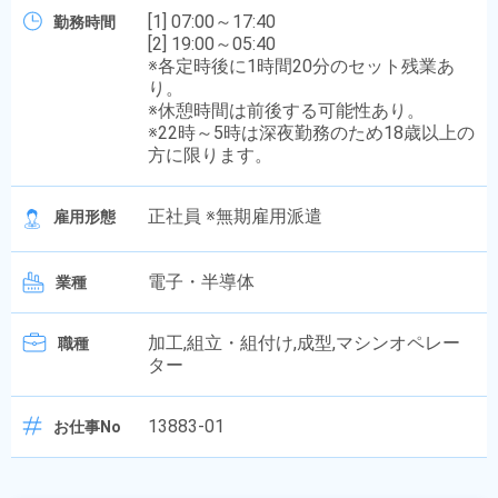
[1] 07:00～17:40
勤務時間
[2] 19:00～05:40
※各定時後に1時間20分のセット残業あ
り。
※休憩時間は前後する可能性あり。
※22時～5時は深夜勤務のため18歳以上の
方に限ります。
正社員 ※無期雇用派遣
雇用形態
電子・半導体
業種
加工,組立・組付け,成型,マシンオペレー
職種
ター
13883-01
お仕事No