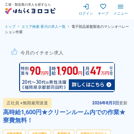
工場・製造業の求人を探すなら
ログイン
キープ
メニュー
トップ
エリア検索 香川の求人一覧
電子部品基盤製造のマシンオペレー
ション作業
電子部品基盤製造のマシンオペ
今月のイチオシ求人
正社員 ※無期雇用派遣
2026年8月3日
更新
高時給1,600円★クリーンルーム内での作業★
寮費無料！
経験者優遇
女性活躍中
車通勤OK
年間休日120日以上