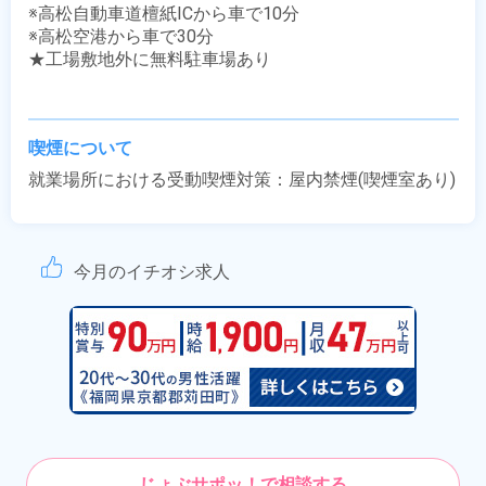
※高松自動車道檀紙ICから車で10分

※高松空港から車で30分

★工場敷地外に無料駐車場あり

喫煙について
就業場所における受動喫煙対策：屋内禁煙(喫煙室あり)
今月のイチオシ求人
じょぶサポッ！で相談する