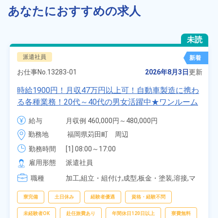
あなたにおすすめの求人
未読
派遣社員
新着
お仕事No.
13283-01
2026年8月3日
更新
時給1900円！月収47万円以上可！自動車製造に携わ
る各種業務！20代～40代の男女活躍中★ワンルーム
寮無料！マイカー通勤OK！無料駐車場あり！赴任旅
給与
月収例 460,000円～480,000円

費会社負担！社員食堂あり！日払いあり！土日休
時給 1,900円～1,900円
勤務地
福岡県苅田町　周辺
み！特別賞与90万円支給！《福岡県京都郡苅田町》
勤務時間
[1] 08:00～17:00

[2] 20:00～05:00

雇用形態
派遣社員
[3] 06:30～15:00

職種
[4] 14:30～23:00

加工,組立・組付け,成型,板金・塗装,溶接,マ
[5] 22:30～07:00
シンオペレーター,部品供給・充填・運搬,検
査,物流・配送
寮完備
土日休み
経験者優遇
資格・経験不問
未経験者OK
赴任旅費あり
年間休日120日以上
寮費無料