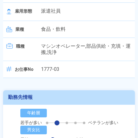
派遣社員
雇用形態
食品・飲料
業種
マシンオペレーター,部品供給・充填・運
職種
搬,洗浄
1777-03
お仕事No
勤務先情報
年齢層
若手が多い
ベテランが多い
男女比