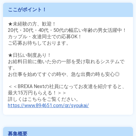
ここがポイント！
★未経験の方、歓迎！

20代・30代・40代・50代の幅広い年齢の男女活躍中！

カップル・友達同士での応募OK！

ご応募お待ちしております。

★日払い制度あり！

お給料日前に働いた分の一部を受け取れるシステムで
す。

お仕事を始めてすぐの時や、急な出費の時も安心◎

＜＜BREXA Nextの社員になってお友達を紹介すると、
最大15万円もらえる！＞＞

https://www.894651.com/qr/syoukai/
募集概要