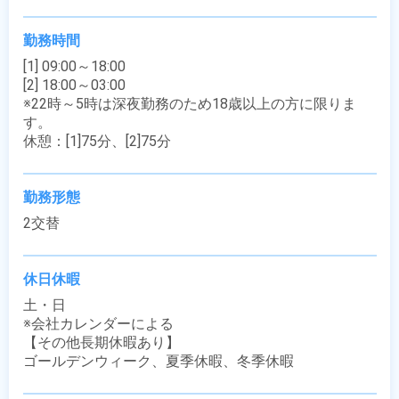
勤務時間
[1] 09:00～18:00

[2] 18:00～03:00

※22時～5時は深夜勤務のため18歳以上の方に限りま
す。

休憩：[1]75分、[2]75分
勤務形態
2交替
休日休暇
土・日

※会社カレンダーによる

【その他長期休暇あり】

ゴールデンウィーク、夏季休暇、冬季休暇