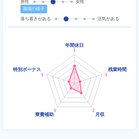
男性
女性
職場の様子
落ち着きがある
活気がある