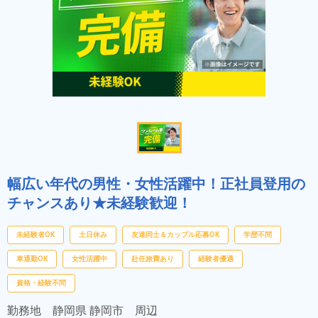
幅広い年代の男性・女性活躍中！正社員登用の
チャンスあり★未経験歓迎！
未経験者OK
土日休み
友達同士＆カップル応募OK
学歴不問
車通勤OK
女性活躍中
赴任旅費あり
経験者優遇
資格・経験不問
勤務地
静岡県 静岡市 周辺