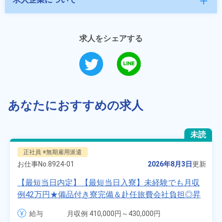
add
求人をシェアする
あなたにおすすめの求人
未読
正社員 ※無期雇用派遣
お仕事No.
8924-01
2026年8月3日
更新
【最短当日内定】【最短当日入寮】未経験でも月収
例42万円★備品付き寮完備＆赴任旅費会社負担◎昇
給・業績賞与あり！組立や塗装など自動車製造の各
給与
月収例 410,000円～430,000円

種作業！《愛知県大府市》