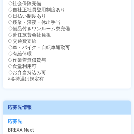
◇社会保険完備

◇自社正社員登用制度あり

◇日払い制度あり

◇残業・深夜・休出手当

◇備品付きワンルーム寮完備

◇赴任旅費会社負担

◇交通費支給

◇車・バイク・自転車通勤可

◇有給休暇

◇作業着無償貸与

◇食堂利用可

◇お弁当持込み可

※各待遇は規定有
応募先情報
応募先
BREXA Next