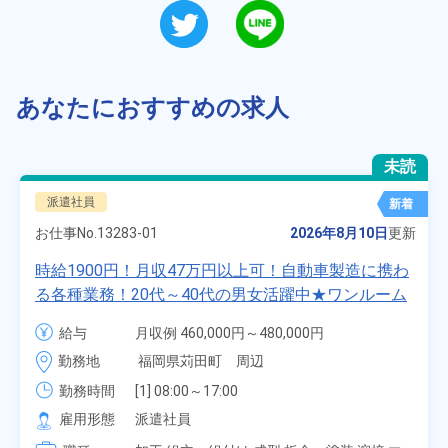
あなたにおすすめの求人
未読
派遣社員
新着
お仕事No.
13283-01
2026年8月10日
更新
時給1900円！月収47万円以上可！自動車製造に携わ
る各種業務！20代～40代の男女活躍中★ワンルーム
寮無料！マイカー通勤OK！無料駐車場あり！赴任旅
給与
月収例 460,000円～480,000円

費会社負担！社員食堂あり！日払いあり！土日休
時給 1,900円～1,900円
勤務地
福岡県苅田町　周辺
み！特別賞与90万円支給！《福岡県京都郡苅田町》
勤務時間
[1] 08:00～17:00

[2] 20:00～05:00

雇用形態
派遣社員
[3] 06:30～15:00
