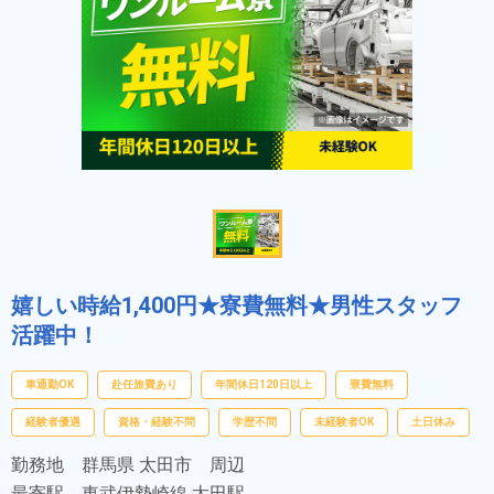
嬉しい時給1,400円★寮費無料★男性スタッフ
活躍中！
車通勤OK
赴任旅費あり
年間休日120日以上
寮費無料
経験者優遇
資格・経験不問
学歴不問
未経験者OK
土日休み
勤務地
群馬県 太田市 周辺
最寄駅
東武伊勢崎線 太田駅