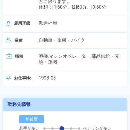
方に限ります。
休憩：[1]60分、[2]60分、[3]60分
派遣社員
雇用形態
自動車・重機・バイク
業種
溶接,マシンオペレーター,部品供給・充
職種
填・運搬
1998-03
お仕事No
勤務先情報
年齢層
若手が多い
ベテランが多い