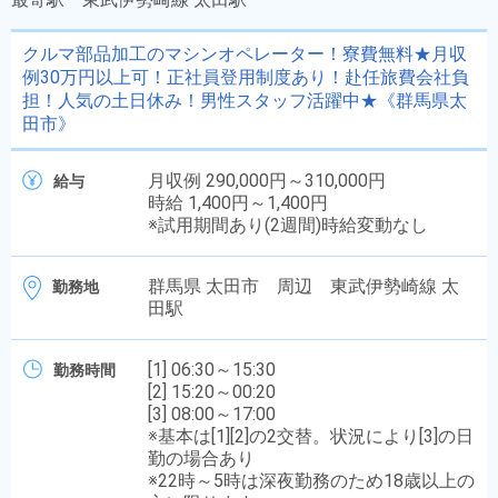
クルマ部品加工のマシンオペレーター！寮費無料★月収
例30万円以上可！正社員登用制度あり！赴任旅費会社負
担！人気の土日休み！男性スタッフ活躍中★《群馬県太
田市》
月収例 290,000円～310,000円
給与
時給 1,400円～1,400円
※試用期間あり(2週間)時給変動なし
群馬県 太田市 周辺 東武伊勢崎線 太
勤務地
田駅
[1] 06:30～15:30
勤務時間
[2] 15:20～00:20
[3] 08:00～17:00
※基本は[1][2]の2交替。状況により[3]の日
勤の場合あり
※22時～5時は深夜勤務のため18歳以上の