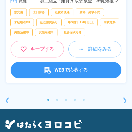
職種
[4] 14:30～23:00

加工,組立・組付け,成型,板金・塗装,溶接,マ
[5] 22:30～07:00
シンオペレーター,部品供給・充填・運搬,検
査,物流・配送
寮完備
土日休み
経験者優遇
資格・経験不問
未経験者OK
赴任旅費あり
年間休日120日以上
寮費無料
男性活躍中
女性活躍中
社会保険完備
キープする
詳細をみる
WEBで応募する
❮
❯