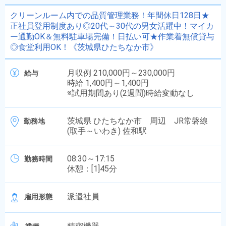
クリーンルーム内での品質管理業務！年間休日128日★
正社員登用制度あり◎20代～30代の男女活躍中！マイカ
ー通勤OK＆無料駐車場完備！日払い可★作業着無償貸与
◎食堂利用OK！《茨城県ひたちなか市》
月収例 210,000円～230,000円
給与
時給 1,400円～1,400円
※試用期間あり(2週間)時給変動なし
茨城県 ひたちなか市 周辺 JR常磐線
勤務地
(取手～いわき) 佐和駅
08:30～17:15
勤務時間
休憩：[1]45分
派遣社員
雇用形態