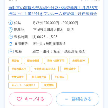
自動車の溶接や部品組付け及び検査業務！月収38万
円以上可！備品付きワンルーム寮完備！赴任旅費会
社負担★人気の土日休み！昇給＆業績賞与あり！
給与
月収例 370,000円～390,000円

車・バイク通勤可！無料駐車場あり！カップルでの
時給 1,700円～1,700円
勤務地
宮城県黒川郡大衡村　周辺
応募OK★《宮城県大衡村》
勤務時間
[1] 06:25～15:05

[2] 16:00～00:40

雇用形態
正社員 ※無期雇用派遣
[3] 16:30～01:10

職種
[4] 08:00～16:40

組立・組付け,板金・塗装,溶接,検査
[5] 20:00～04:40
寮完備
経験者優遇
資格・経験不問
未経験者OK
赴任旅費あり
年間休日120日以上
男性活躍中
女性活躍中
社会保険完備
土日休み
キャンペーン実施中！
寮費無料
キープする
詳細をみる