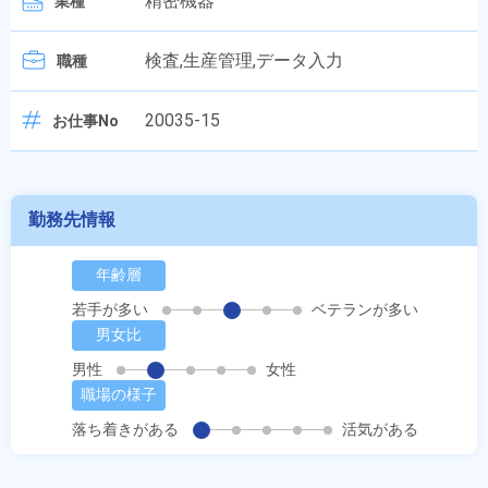
精密機器
業種
検査,生産管理,データ入力
職種
20035-15
お仕事No
勤務先情報
年齢層
若手が多い
ベテランが多い
男女比
男性
女性
職場の様子
落ち着きがある
活気がある