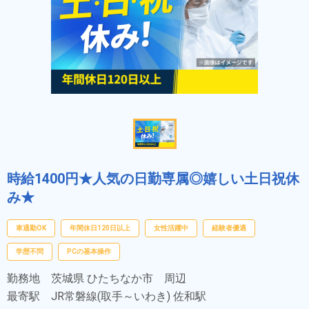
時給1400円★人気の日勤専属◎嬉しい土日祝休
み★
車通勤OK
年間休日120日以上
女性活躍中
経験者優遇
学歴不問
PCの基本操作
勤務地
茨城県 ひたちなか市 周辺
最寄駅
JR常磐線(取手～いわき) 佐和駅