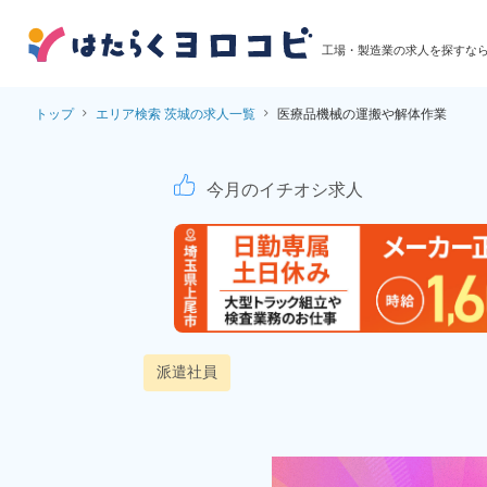
工場・製造業の求人を探すな
トップ
エリア検索 茨城の求人一覧
医療品機械の運搬や解体作業
医療品機械の運搬や
今月のイチオシ求人
派遣社員