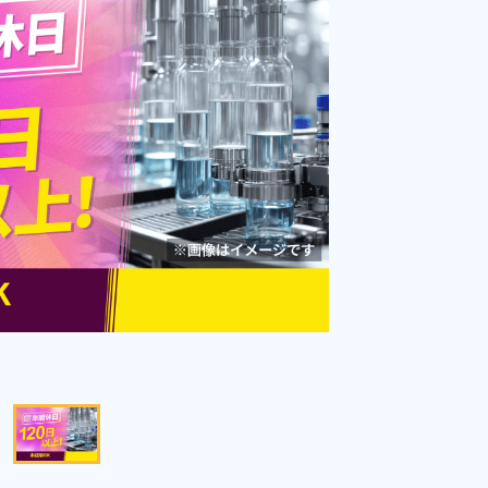
勤務時間
[1] 22:35～07:30

[2] 07:20～16:30
雇用形態
派遣社員
職種
加工,マシンオペレータ
ー,部品供給・充填・運
男性活躍中
赴任旅費あり
搬
寮完備
年間休日120日以上
社会保険完備
経験者優遇
資格・経験不問
未経験者OK
キープする
詳細をみる
WEBで応募する