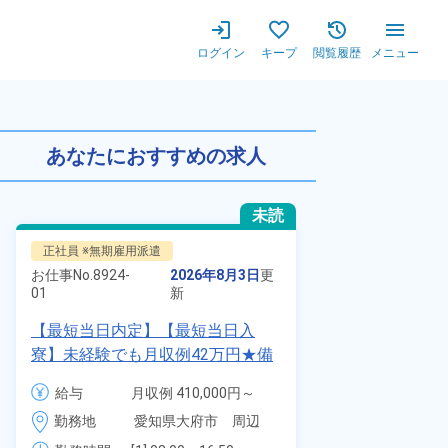
ログイン
キープ
閲覧履歴
メニュー
♪残業少なめ◎空調完備！キレ
あなたにおすすめの求人
未読
正社員 ※無期雇用派遣
派遣社員
お仕事No.
8924-
2026年8月3日
更
お仕事No.
1328
01
新
01
【最短当日内定】【最短当日入
時給1900円
寮】未経験でも月収例42万円★備
自動車製造に
品付き寮完備＆赴任旅費会社負担
代～40代の
給与
月収例 410,000円～
給与
◎昇給・業績賞与あり！組立や塗
ム寮無料！マ
430,000円

勤務地
愛知県大府市　周辺
装など自動車製造の各種作業！
勤務地
駐車場あり！
月給 277,000円～