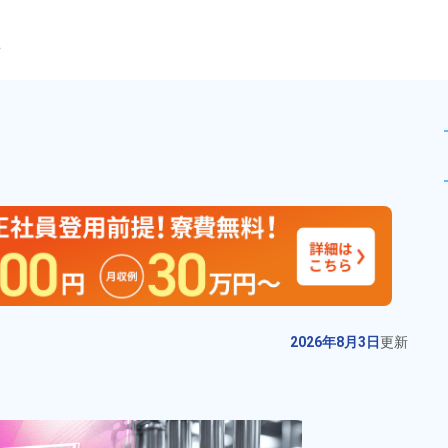
ら
解体作業！日勤専属★土日休み
未読
派遣社員
お仕事No.
2843-
2026年8月3日
更
01
新
大手メーカーでタイヤの成型加工
2026年8月3日
更新
業務！高時給1,500円★正社員登用
制度あり！ワンルーム寮完備！マ
給与
月収例 330,000円～
イカー通勤OK！無料駐車場あり！
350,000円

勤務地
三重県伊勢市　周辺
《三重県伊勢市》
時給 1,500円～1,500円