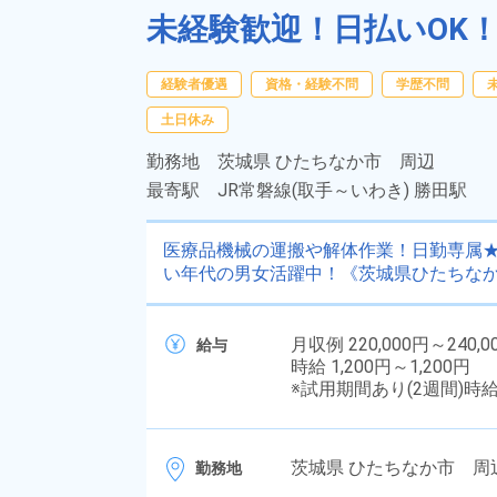
未経験歓迎！日払いOK
経験者優遇
資格・経験不問
学歴不問
土日休み
勤務地
茨城県 ひたちなか市 周辺
最寄駅
JR常磐線(取手～いわき) 勝田駅
医療品機械の運搬や解体作業！日勤専属★
い年代の男女活躍中！《茨城県ひたちな
月収例 220,000円～240,0
給与
時給 1,200円～1,200円
※試用期間あり(2週間)時
茨城県 ひたちなか市 周辺
勤務地