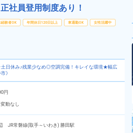
！正社員登用制度あり！
未経験者OK
年間休日120日以上
車通勤OK
女性活躍中
土日休み♪残業少なめ◎空調完備！キレイな環境★幅広
か市》
00円
給変動なし
 JR常磐線(取手～いわき) 勝田駅