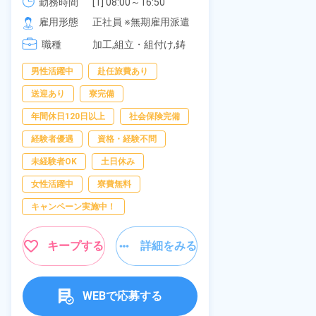
《愛知県大府市》
勤務時間
[1] 08:00～16:50

277,000円
社員食堂あり
勤務時間
[2] 06:25～15:10

雇用形態
正社員 ※無期雇用派遣
休み！特別賞
雇用形態
[3] 17:05～01:50
岡県京都郡苅
職種
加工,組立・組付け,鋳
職種
造・鍛造
男性活躍中
赴任旅費あり
寮完備
土
送迎あり
寮完備
資格・経験不問
年間休日120日以上
社会保険完備
赴任旅費あり
経験者優遇
資格・経験不問
寮費無料
未経験者OK
土日休み
女性活躍中
女性活躍中
寮費無料
キープ
キャンペーン実施中！
キープする
詳細をみる
WEBで応募する