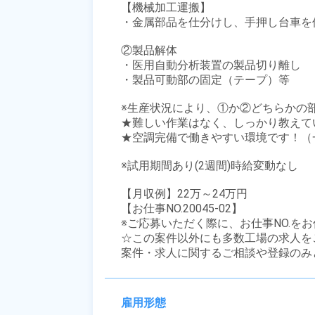
【機械加工運搬】

・金属部品を仕分けし、手押し台車を
②製品解体

・医用自動分析装置の製品切り離し

・製品可動部の固定（テープ）等

※生産状況により、①か②どちらかの部
★難しい作業はなく、しっかり教えてい
★空調完備で働きやすい環境です！（
※試用期間あり(2週間)時給変動なし

【月収例】22万～24万円

【お仕事NO.20045-02】

※ご応募いただく際に、お仕事NO.をお
☆この案件以外にも多数工場の求人を
案件・求人に関するご相談や登録のみ
雇用形態