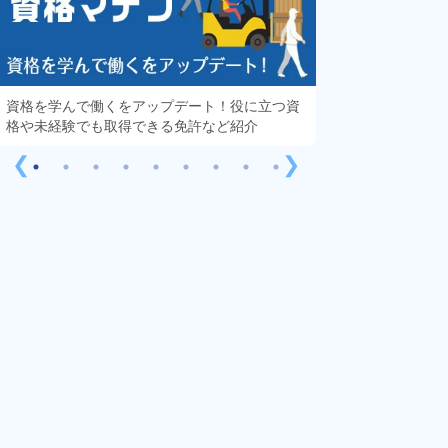
資格を学んで働くをアップデート！役に立つ資
知っておきたい「
格や未経験でも取得できる免許など紹介
する疑問や不安を
❮
❯