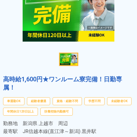
高時給1,600円★ワンルーム寮完備！日勤専
属！
車通勤OK
経験者優遇
資格・経験不問
学歴不問
未経験者OK
年間休日120日以上
扶養控除内勤務可
勤務地
新潟県 上越市 周辺
最寄駅
JR信越本線(直江津～新潟) 黒井駅