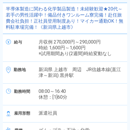
半導体製造に関わる化学製品製造！未経験歓迎★20代～
若手の男性活躍中！備品付きワンルーム寮完備！赴任旅
費会社負担！正社員登用制度あり！マイカー通勤OK！無
料駐車場完備！《新潟県上越市》
月収例 270,000円～290,000円
給与
時給 1,600円～1,600円
※試用期間あり(2週間)時給変動なし
新潟県 上越市 周辺 JR信越本線(直江
勤務地
津～新潟) 黒井駅
08:00～16:40
勤務時間
休憩：[1]60分
派遣社員
雇用形態