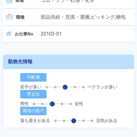
ゴム・プラ・石油・化学
業種
部品供給・充填・運搬,ピッキング,梱包
職種
20103-01
お仕事No
勤務先情報
年齢層
若手が多い
ベテランが多い
男女比
男性
女性
職場の様子
落ち着きがある
活気がある