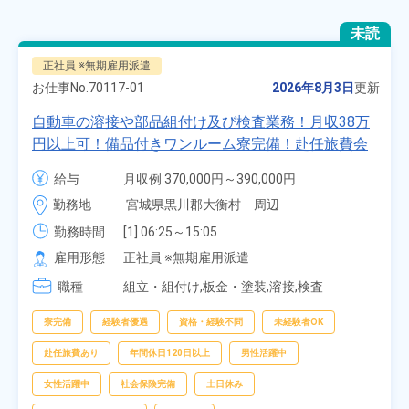
未読
正社員 ※無期雇用派遣
お仕事No.
70117-01
2026年8月3日
更新
自動車の溶接や部品組付け及び検査業務！月収38万
円以上可！備品付きワンルーム寮完備！赴任旅費会
社負担★人気の土日休み！昇給＆業績賞与あり！
給与
月収例 370,000円～390,000円

車・バイク通勤可！無料駐車場あり！カップルでの
時給 1,700円～1,700円
勤務地
宮城県黒川郡大衡村　周辺
応募OK★《宮城県大衡村》
勤務時間
[1] 06:25～15:05

[2] 16:00～00:40

雇用形態
正社員 ※無期雇用派遣
[3] 16:30～01:10

職種
[4] 08:00～16:40

組立・組付け,板金・塗装,溶接,検査
[5] 20:00～04:40
寮完備
経験者優遇
資格・経験不問
未経験者OK
赴任旅費あり
年間休日120日以上
男性活躍中
女性活躍中
社会保険完備
土日休み