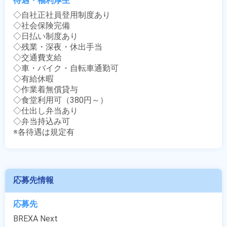
待遇・福利厚生
◇自社正社員登用制度あり

◇社会保険完備

◇日払い制度あり

◇残業・深夜・休出手当

◇交通費支給

◇車・バイク・自転車通勤可

◇有給休暇

◇作業着無償貸与

◇食堂利用可（380円～）

◇仕出し弁当あり

◇弁当持込み可

※各待遇は規定有
応募先情報
応募先
BREXA Next