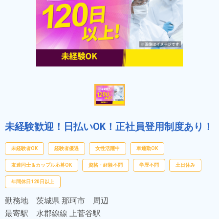
未経験歓迎！日払いOK！正社員登用制度あり！
未経験者OK
経験者優遇
女性活躍中
車通勤OK
友達同士＆カップル応募OK
資格・経験不問
学歴不問
土日休み
年間休日120日以上
勤務地
茨城県 那珂市 周辺
最寄駅
水郡線線 上菅谷駅