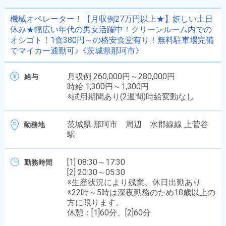
機械オペレーター！【月収例27万円以上★】嬉しい土日
休み★幅広い年代の男女活躍中！クリーンルーム内での
オシゴト！1食380円～の格安食堂有り！無料駐車場完備
でマイカー通勤可♪《茨城県那珂市》
月収例 260,000円～280,000円
給与
時給 1,300円～1,300円
※試用期間あり(2週間)時給変動なし
茨城県 那珂市 周辺 水郡線線 上菅谷
勤務地
駅
[1] 08:30～17:30
勤務時間
[2] 20:30～05:30
※生産状況により残業、休日出勤あり
※22時～5時は深夜勤務のため18歳以上の
方に限ります。
休憩：[1]60分、[2]60分