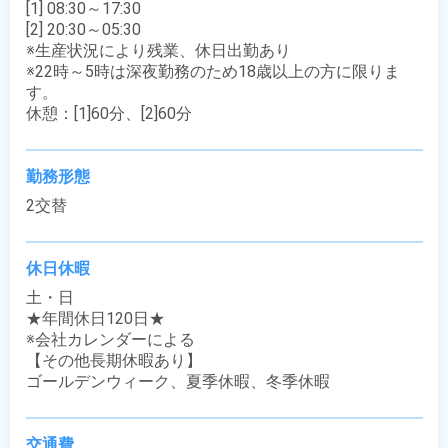
[1] 08:30～17:30

[2] 20:30～05:30

※生産状況により残業、休日出勤あり

※22時～5時は深夜勤務のため18歳以上の方に限りま
す。

休憩：[1]60分、[2]60分
勤務形態
2交替
休日休暇
土・日

★年間休日120日★

※会社カレンダーによる

【その他長期休暇あり】

ゴールデンウィーク、夏季休暇、冬季休暇
交通費