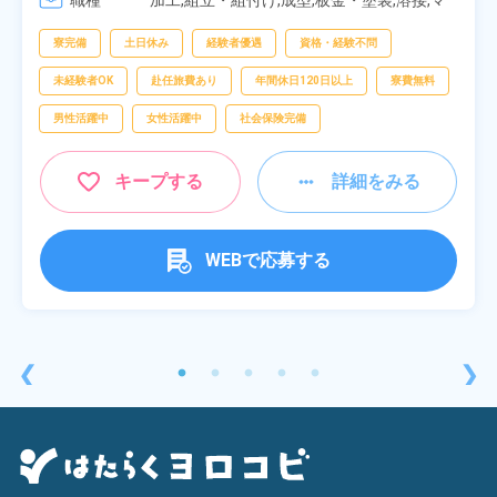
職種
[4] 14:30～23:00

加工,組立・組付け,成型,板金・塗装,溶接,マ
[5] 22:30～07:00
シンオペレーター,部品供給・充填・運搬,検
査,物流・配送
寮完備
土日休み
経験者優遇
資格・経験不問
未経験者OK
赴任旅費あり
年間休日120日以上
寮費無料
男性活躍中
女性活躍中
社会保険完備
キープする
詳細をみる
WEBで応募する
❮
❯