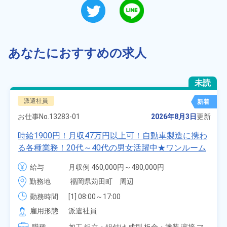
あなたにおすすめの求人
未読
派遣社員
新着
お仕事No.
13283-01
2026年8月3日
更新
時給1900円！月収47万円以上可！自動車製造に携わ
る各種業務！20代～40代の男女活躍中★ワンルーム
寮無料！マイカー通勤OK！無料駐車場あり！赴任旅
給与
月収例 460,000円～480,000円

費会社負担！社員食堂あり！日払いあり！土日休
時給 1,900円～1,900円
勤務地
福岡県苅田町　周辺
み！特別賞与90万円支給！《福岡県京都郡苅田町》
勤務時間
[1] 08:00～17:00

[2] 20:00～05:00

雇用形態
派遣社員
[3] 06:30～15:00
