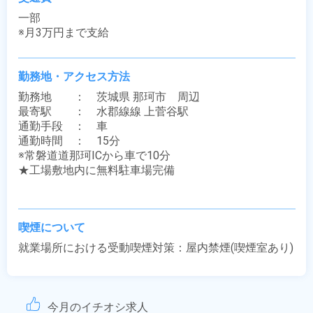
一部

※月3万円まで支給
勤務地・アクセス方法
勤務地　　：　茨城県 那珂市　周辺

最寄駅　　：　水郡線線 上菅谷駅

通勤手段　：　車

通勤時間　：　15分

※常磐道道那珂ICから車で10分

★工場敷地内に無料駐車場完備

喫煙について
就業場所における受動喫煙対策：屋内禁煙(喫煙室あり)
今月のイチオシ求人