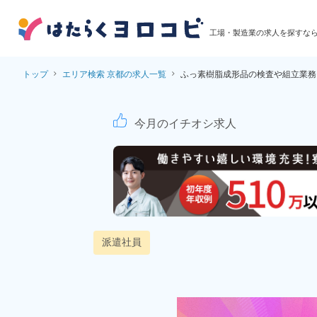
工場・製造業の求人を探すな
トップ
エリア検索 京都の求人一覧
ふっ素樹脂成形品の検査や組立業務
ふっ素樹脂成形品の
今月のイチオシ求人
派遣社員