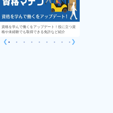
資格を学んで働くをアップデート！役に立つ資
知っておきたい「
格や未経験でも取得できる免許など紹介
する疑問や不安を
❮
❯