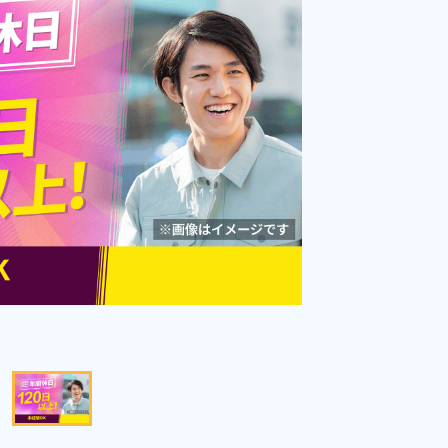
美味しい格安食堂あり♪日払い制度
勤務時間
[1] 08:00～16:45

[2] 16:35～01:20
あり！キャリア社員登用制度あり
雇用形態
派遣社員
♪《愛知県犬山市》
職種
検査
男性活躍中
寮完備
女性活躍中
年間休日120日以上
社会保険完備
土日休み
経験者優遇
資格・経験不問
未経験者OK
キープする
詳細をみる
WEBで応募する