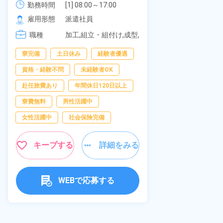
《愛知県大府
勤務時間
社員食堂あり！日払いあり！土日
勤務時間
[1] 08:00～17:00

[2] 20:00～05:00

雇用形態
休み！特別賞与90万円支給！《福
雇用形態
派遣社員
[3] 06:30～15:00

岡県京都郡苅田町》
職種
職種
[4] 14:30～23:00

加工,組立・組付け,成型,
[5] 22:30～07:00
板金・塗装,溶接,マシン
男性活躍中
寮完備
土日休み
経験者優遇
オペレーター,部品供
給・充填・運搬,検査,物
送迎あり
資格・経験不問
未経験者OK
流・配送
年間休日120日
赴任旅費あり
年間休日120日以上
経験者優遇
寮費無料
男性活躍中
未経験者OK
女性活躍中
社会保険完備
女性活躍中
キープする
詳細をみる
キャンペーン実
キープ
WEBで応募する