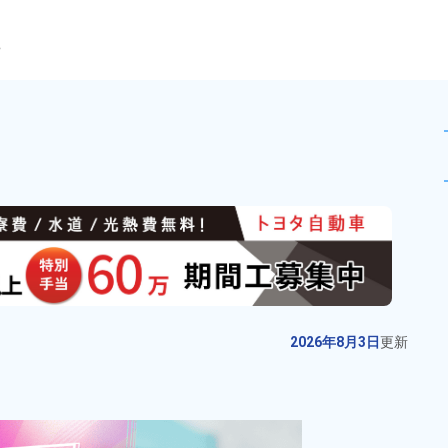
ら
検査や組立業務！製造スタッフ募
未読
派遣社員
おすすめ
お仕事No.
13026-
2026年8月3日
更
04
新
自動車部品の検査作業！高時給
2026年8月3日
更新
1,450円★月収29万円以上可♪20～
40代の男女活躍中！未経験OK♪カ
給与
月収例 280,000円～
ンタン検査作業♪マイカー通勤
300,000円

勤務地
愛知県犬山市　周辺
OK！備品付きワンルーム寮完備★
時給 1,450円～1,450円