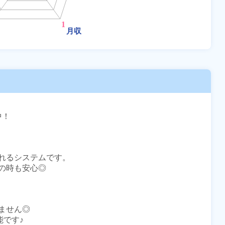
！

れるシステムです。

時も安心◎

せん◎

です♪
