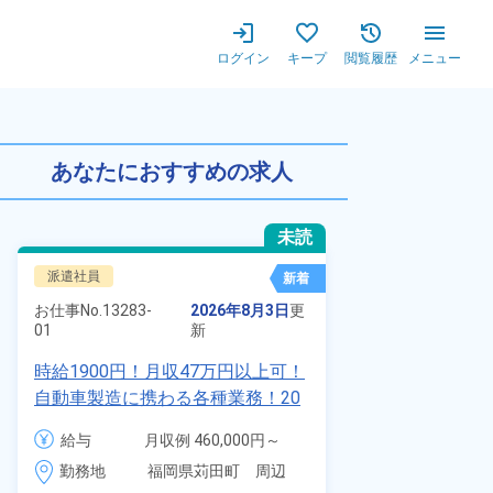
ログイン
キープ
閲覧履歴
メニュー
集★未経験歓迎！若手～ミドル
あなたにおすすめの求人
未読
派遣社員
正社員 ※無期
新着
お仕事No.
8924
お仕事No.
13283-
2026年8月3日
更
01
01
新
【最短当日内
時給1900円！月収47万円以上可！
寮】未経験で
自動車製造に携わる各種業務！20
品付き寮完備
代～40代の男女活躍中★ワンルー
給与
給与
月収例 460,000円～
◎昇給・業績
ム寮無料！マイカー通勤OK！無料
480,000円

勤務地
装など自動車
勤務地
福岡県苅田町　周辺
駐車場あり！赴任旅費会社負担！
時給 1,900円～1,900円