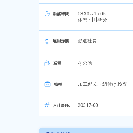
08:30～17:05
勤務時間
休憩：[1]45分
派遣社員
雇用形態
その他
業種
加工,組立・組付け,検査
職種
20317-03
お仕事No