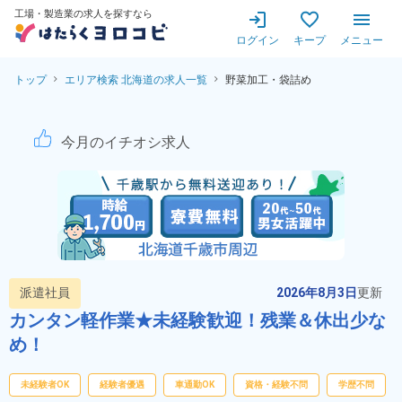
工場・製造業の求人を探すなら
ログイン
キープ
メニュー
トップ
エリア検索 北海道の求人一覧
野菜加工・袋詰め
漬物用の野菜の洗浄やカット
今月のイチオシ求人
派遣社員
2026年8月3日
更新
カンタン軽作業★未経験歓迎！残業＆休出少な
め！
未経験者OK
経験者優遇
車通勤OK
資格・経験不問
学歴不問