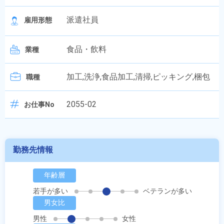
派遣社員
雇用形態
食品・飲料
業種
加工,洗浄,食品加工,清掃,ピッキング,梱包
職種
2055-02
お仕事No
勤務先情報
年齢層
若手が多い
ベテランが多い
男女比
男性
女性