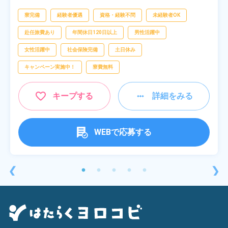
[5] 20:00～04:40
寮完備
経験者優遇
資格・経験不問
未経験者OK
赴任旅費あり
年間休日120日以上
男性活躍中
女性活躍中
社会保険完備
土日休み
キャンペーン実施中！
寮費無料
キープする
詳細をみる
WEBで応募する
❮
❯