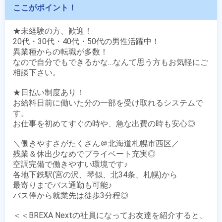
ここがポイント！
★未経験の方、歓迎！

20代・30代・40代・50代の男性活躍中！

異業種からの転職が多数！

なので自分でもできるかな…なんて思う方もお気軽にご
相談下さい。

★日払い制度あり！

お給料日前に働いた分の一部を受け取れるシステムで
す。

お仕事を初めてすぐの時や、急な出費の時も安心◎

＼働きやすさがたくさん＠北海道札幌市西区／

残業＆休出少なめでプライベート充実◎

空調完備で働きやすい環境です♪

各地下鉄駅(宮の沢、琴似、北34条、札幌)から

最寄りまでバス通勤も可能♪

バス停から就業先は徒歩3分程◎

＜＜BREXA Nextの社員になってお友達を紹介すると、