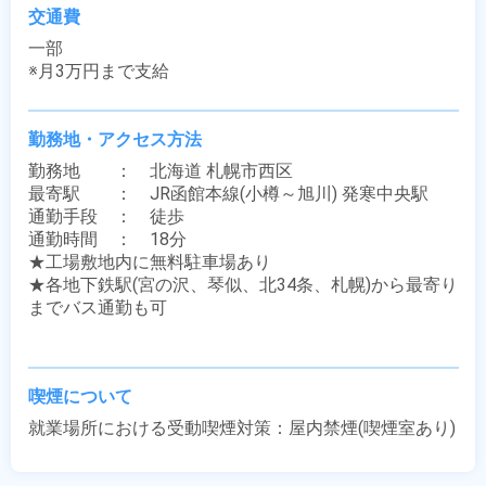
交通費
一部

※月3万円まで支給
勤務地・アクセス方法
勤務地　　：　北海道 札幌市西区

最寄駅　　：　JR函館本線(小樽～旭川) 発寒中央駅

通勤手段　：　徒歩

通勤時間　：　18分

★工場敷地内に無料駐車場あり

★各地下鉄駅(宮の沢、琴似、北34条、札幌)から最寄り
までバス通勤も可

喫煙について
就業場所における受動喫煙対策：屋内禁煙(喫煙室あり)