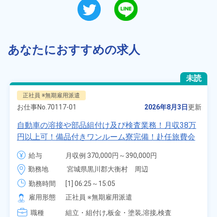
あなたにおすすめの求人
未読
正社員 ※無期雇用派遣
お仕事No.
70117-01
2026年8月3日
更新
自動車の溶接や部品組付け及び検査業務！月収38万
円以上可！備品付きワンルーム寮完備！赴任旅費会
社負担★人気の土日休み！昇給＆業績賞与あり！
給与
月収例 370,000円～390,000円

車・バイク通勤可！無料駐車場あり！カップルでの
時給 1,700円～1,700円
勤務地
宮城県黒川郡大衡村　周辺
応募OK★《宮城県大衡村》
勤務時間
[1] 06:25～15:05

[2] 16:00～00:40

雇用形態
正社員 ※無期雇用派遣
[3] 16:30～01:10

職種
[4] 08:00～16:40

組立・組付け,板金・塗装,溶接,検査