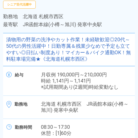
シニア世代活躍中
勤務地
北海道 札幌市西区
最寄駅
JR函館本線(小樽～旭川) 発寒中央駅
漬物用の野菜の洗浄やカット作業！未経験歓迎◎20代～
50代の男性活躍中！日勤専属＆残業少なめで予定も立て
やすい◎日払い制度あり！マイカー＆バイク通勤OK！無
料駐車場完備★《北海道札幌市西区》
月収例 190,000円～210,000円
給与
時給 1,141円～1,141円
※試用期間あり(2週間)時給変動なし
北海道 札幌市西区 JR函館本線(小樽～
勤務地
旭川) 発寒中央駅
08:30～17:30
勤務時間
休憩：[1]60分