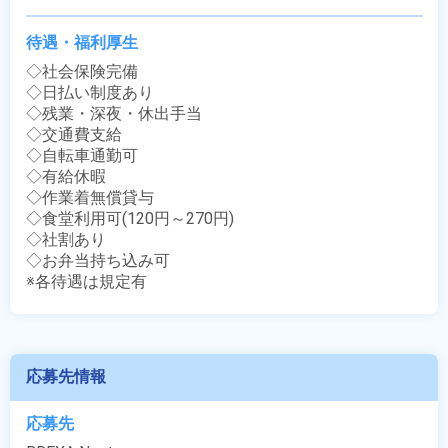
待遇・福利厚生
◇社会保険完備

◇日払い制度あり

◇残業・深夜・休出手当

◇交通費支給

◇自転車通勤可

◇有給休暇

◇作業着無償貸与

◇食堂利用可(120円～270円)

◇社割あり

◇お弁当持ち込み可

※各待遇は規定有
応募先情報
応募先