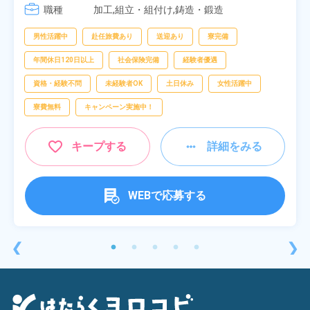
職種
加工,組立・組付け,鋳造・鍛造
男性活躍中
赴任旅費あり
送迎あり
寮完備
年間休日120日以上
社会保険完備
経験者優遇
資格・経験不問
未経験者OK
土日休み
女性活躍中
寮費無料
キャンペーン実施中！
キープする
詳細をみる
WEBで応募する
❮
❯