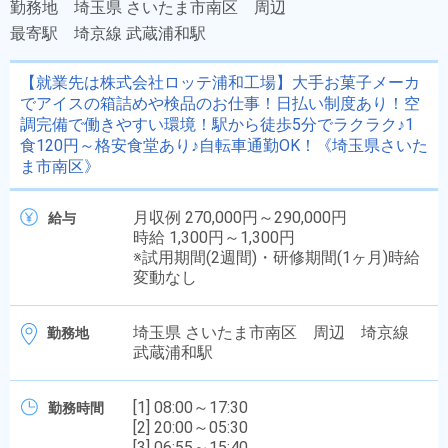
勤務地
埼玉県 さいたま市南区 周辺
最寄駅
埼京線 武蔵浦和駅
【就業先は株式会社ロッテ浦和工場】大手お菓子メーカ
でアイスの箱詰めや検品のお仕事！日払い制度あり！空
調完備で働きやすい環境！駅から徒歩5分でラクラク♪1
食120円～格安食堂あり♪自転車通勤OK！《埼玉県さいた
ま市南区》
月収例 270,000円～290,000円
給与
時給 1,300円～1,300円
※試用期間(2週間)・研修期間(1ヶ月)時給
変動なし
埼玉県 さいたま市南区 周辺 埼京線
勤務地
武蔵浦和駅
[1] 08:00～17:30
勤務時間
[2] 20:00～05:30
[3] 06:55～15:40