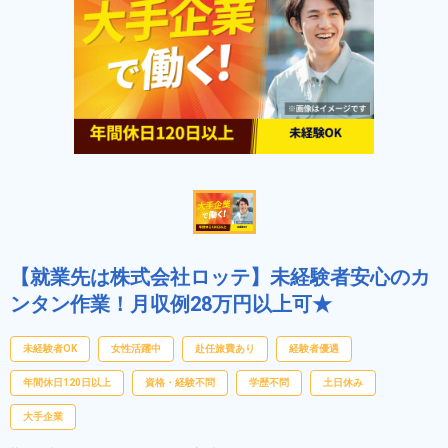
【就業先は株式会社ロッテ】未経験者安心のカ
ンタン作業！月収例28万円以上可★
未経験者OK
女性活躍中
赴任旅費あり
経験者優遇
年間休日120日以上
資格・経験不問
学歴不問
土日休み
大手企業