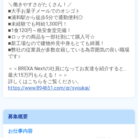
＼働きやすさがたくさん！／

■大手お菓子メールでのオシゴト

■浦和駅から徒歩5分で通勤便利◎

■未経験でも時給1,300円！

■1食120円～格安食堂完備！

■ロッテの商品を一部社割にて購入可☆

■新工場なので建物外見中身もとても綺麗！

■弊社の従業員が多数在籍している為雰囲気の良い職場
です♪

＜＜BREXA Nextの社員になってお友達を紹介すると、
最大15万円もらえる！＞＞

https://www.894651.com/qr/syoukai/
募集概要
お仕事内容