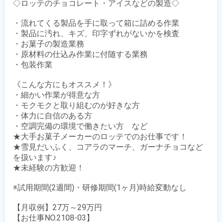
◇ロッテのチョコレート・アイスなどの製造◇

・流れてくる製品を手に取って箱に詰める作業

・製品に汚れ、キズ、印字ずれがないかを検査

・お菓子の製造業務

・原材料の仕込み作業に付随する業務

・包装作業

《こんな方にもオススメ！》

・細かい作業が得意な方

・モクモクと取り組むのが好きな方

・体力に自信のある方

・空調完備の環境で働きたい方　など

★大手お菓子メーカーのロッテでのお仕事です！

★雪見だいふく、コアラのマーチ、ガーナチョコなど
を扱います♪

★未経験の方歓迎！

※試用期間(2週間)・研修期間(1ヶ月)時給変動なし

【月収例】27万～29万円

【お仕事NO.2108-03】
