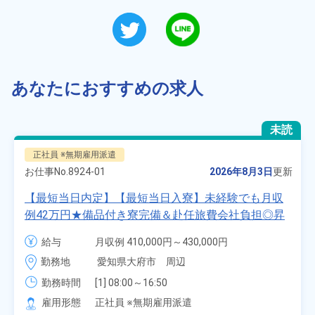
あなたにおすすめの求人
未読
正社員 ※無期雇用派遣
お仕事No.
8924-01
2026年8月3日
更新
【最短当日内定】【最短当日入寮】未経験でも月収
例42万円★備品付き寮完備＆赴任旅費会社負担◎昇
給・業績賞与あり！組立や塗装など自動車製造の各
給与
月収例 410,000円～430,000円

種作業！《愛知県大府市》
月給 277,000円～277,000円
勤務地
愛知県大府市　周辺
勤務時間
[1] 08:00～16:50

[2] 06:25～15:10

雇用形態
正社員 ※無期雇用派遣
[3] 17:05～01:50