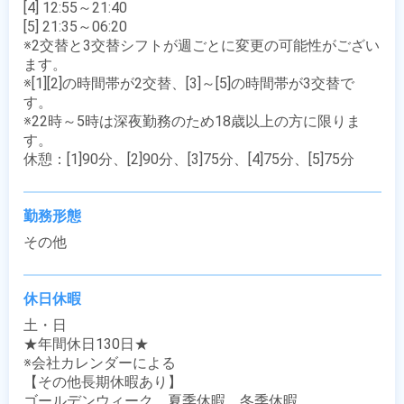
[4] 12:55～21:40

[5] 21:35～06:20

※2交替と3交替シフトが週ごとに変更の可能性がござい
ます。

※[1][2]の時間帯が2交替、[3]～[5]の時間帯が3交替で
す。

※22時～5時は深夜勤務のため18歳以上の方に限りま
す。

休憩：[1]90分、[2]90分、[3]75分、[4]75分、[5]75分
勤務形態
その他
休日休暇
土・日

★年間休日130日★

※会社カレンダーによる

【その他長期休暇あり】

ゴールデンウィーク、夏季休暇、冬季休暇