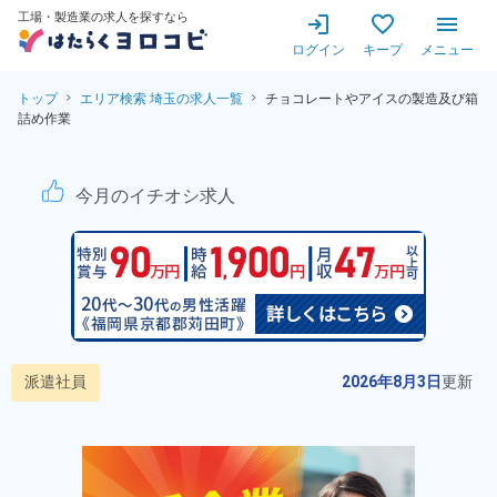
工場・製造業の求人を探すなら
ログイン
キープ
メニュー
トップ
エリア検索 埼玉の求人一覧
チョコレートやアイスの製造及び箱
詰め作業
【就業先は株式会社ロッテ浦和
今月のイチオシ求人
派遣社員
2026年8月3日
更新