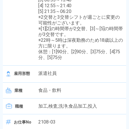
[4] 12:55～21:40
[5] 21:35～06:20
※2交替と3交替シフトが週ごとに変更の
可能性がございます。
※[1][2]の時間帯が2交替、[3]～[5]の時間帯
が3交替です。
※22時～5時は深夜勤務のため18歳以上の
方に限ります。
休憩：[1]90分、[2]90分、[3]75分、[4]75
分、[5]75分
派遣社員
雇用形態
食品・飲料
業種
加工,検査,洗浄,食品加工,投入
職種
2108-03
お仕事No