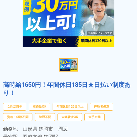
高時給1650円！年間休日185日★日払い制度あ
り！
女性活躍中
車通勤OK
年間休日120日以上
経験者優遇
資格・経験不問
学歴不問
未経験者OK
大手企業
勤務地
山形県 鶴岡市 周辺
最寄駅
羽越本線 鶴岡駅