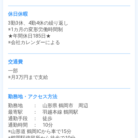
休日休暇
3勤3休、4勤4休の繰り返し

※1カ月の変形労働時間制

★年間休日185日★

※会社カレンダーによる
交通費
一部

※月3万円まで支給
勤務地・アクセス方法
勤務地　　：　山形県 鶴岡市　周辺

最寄駅　　：　羽越本線 鶴岡駅

通勤手段　：　徒歩

通勤時間　：　10分

※山形道 鶴岡ICから車で15分

※鶴岡駅停留所から徒歩で10分
