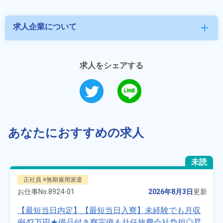
求人企業について
add
求人をシェアする
あなたにおすすめの求人
未読
正社員 ※無期雇用派遣
お仕事No.
8924-01
2026年8月3日
更新
【最短当日内定】【最短当日入寮】未経験でも月収
例42万円★備品付き寮完備＆赴任旅費会社負担◎昇