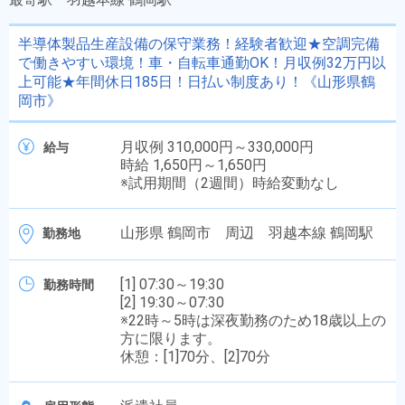
半導体製品生産設備の保守業務！経験者歓迎★空調完備
で働きやすい環境！車・自転車通勤OK！月収例32万円以
上可能★年間休日185日！日払い制度あり！《山形県鶴
岡市》
月収例 310,000円～330,000円
給与
時給 1,650円～1,650円
※試用期間（2週間）時給変動なし
山形県 鶴岡市 周辺 羽越本線 鶴岡駅
勤務地
[1] 07:30～19:30
勤務時間
[2] 19:30～07:30
※22時～5時は深夜勤務のため18歳以上の
方に限ります。
休憩：[1]70分、[2]70分