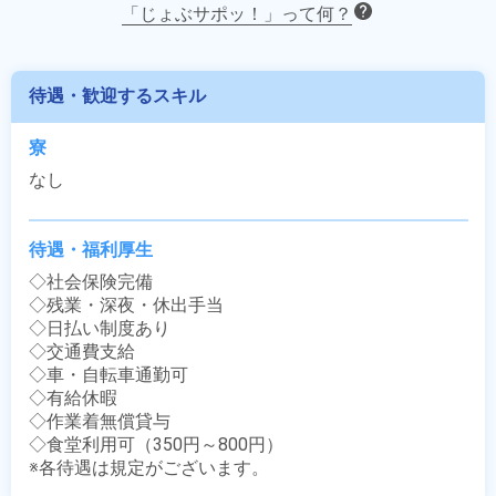
「じょぶサポッ！」って何？
待遇・歓迎するスキル
寮
なし
待遇・福利厚生
◇社会保険完備

◇残業・深夜・休出手当

◇日払い制度あり

◇交通費支給

◇車・自転車通勤可

◇有給休暇

◇作業着無償貸与

◇食堂利用可（350円～800円）

※各待遇は規定がございます。