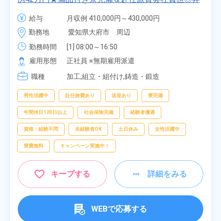
給・業績賞与あり！組立や塗装など自動車製造の各
給与
月収例 410,000円～430,000円

種作業！《愛知県大府市》
月給 277,000円～277,000円
勤務地
愛知県大府市　周辺
勤務時間
[1] 08:00～16:50

[2] 06:25～15:10

雇用形態
正社員 ※無期雇用派遣
[3] 17:05～01:50
職種
加工,組立・組付け,鋳造・鍛造
男性活躍中
赴任旅費あり
送迎あり
寮完備
年間休日120日以上
社会保険完備
経験者優遇
資格・経験不問
未経験者OK
土日休み
女性活躍中
寮費無料
キャンペーン実施中！
キープする
詳細をみる
WEBで応募する