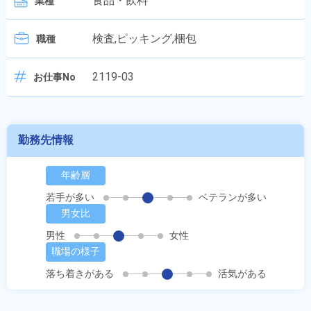
食品・飲料
業種
検査,ピッキング,梱包
職種
2119-03
お仕事No
勤務先情報
年齢層
若手が多い
ベテランが多い
男女比
男性
女性
職場の様子
落ち着きがある
活気がある