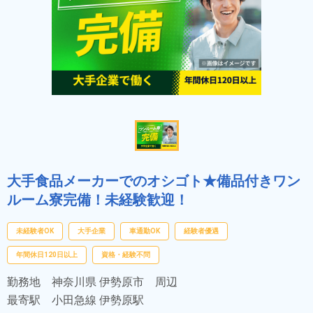
大手食品メーカーでのオシゴト★備品付きワン
ルーム寮完備！未経験歓迎！
未経験者OK
大手企業
車通勤OK
経験者優遇
年間休日120日以上
資格・経験不問
勤務地
神奈川県 伊勢原市 周辺
最寄駅
小田急線 伊勢原駅