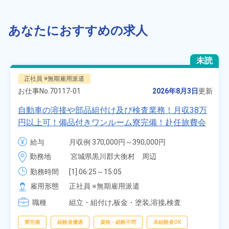
あなたにおすすめの求人
未読
正社員 ※無期雇用派遣
お仕事No.
70117-01
2026年8月3日
更新
自動車の溶接や部品組付け及び検査業務！月収38万
円以上可！備品付きワンルーム寮完備！赴任旅費会
社負担★人気の土日休み！昇給＆業績賞与あり！
給与
月収例 370,000円～390,000円

車・バイク通勤可！無料駐車場あり！カップルでの
時給 1,700円～1,700円
勤務地
宮城県黒川郡大衡村　周辺
応募OK★《宮城県大衡村》
勤務時間
[1] 06:25～15:05

[2] 16:00～00:40

雇用形態
正社員 ※無期雇用派遣
[3] 16:30～01:10

職種
[4] 08:00～16:40

組立・組付け,板金・塗装,溶接,検査
[5] 20:00～04:40
寮完備
経験者優遇
資格・経験不問
未経験者OK