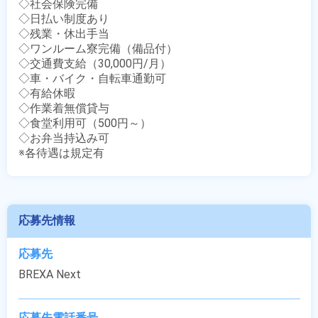
◇社会保険完備

◇日払い制度あり

◇残業・休出手当

◇ワンルーム寮完備（備品付）

◇交通費支給（30,000円/月）

◇車・バイク・自転車通勤可

◇有給休暇

◇作業着無償貸与

◇食堂利用可（500円～）

◇お弁当持込み可

※各待遇は規定有
応募先情報
応募先
BREXA Next
応募先電話番号