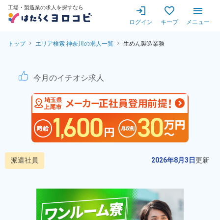
工場・製造業の求人を探すなら
ログイン
キープ
メニュー
トップ
エリア検索 神奈川の求人一覧
生めん製造業務
【就業先は東洋水産】生めんの
今月のイチオシ求人
派遣社員
2026年8月3日
更新