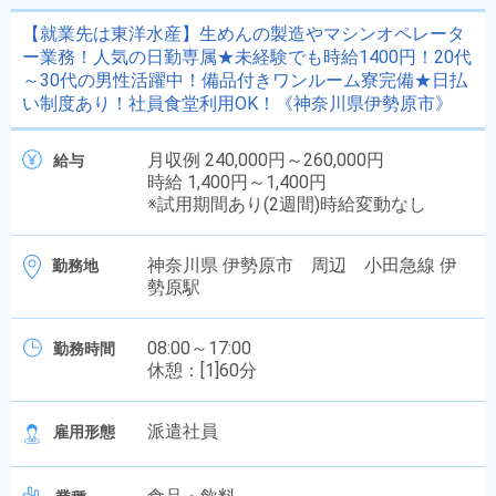
【就業先は東洋水産】生めんの製造やマシンオペレータ
ー業務！人気の日勤専属★未経験でも時給1400円！20代
～30代の男性活躍中！備品付きワンルーム寮完備★日払
い制度あり！社員食堂利用OK！《神奈川県伊勢原市》
月収例 240,000円～260,000円
給与
時給 1,400円～1,400円
※試用期間あり(2週間)時給変動なし
神奈川県 伊勢原市 周辺 小田急線 伊
勤務地
勢原駅
08:00～17:00
勤務時間
休憩：[1]60分
派遣社員
雇用形態