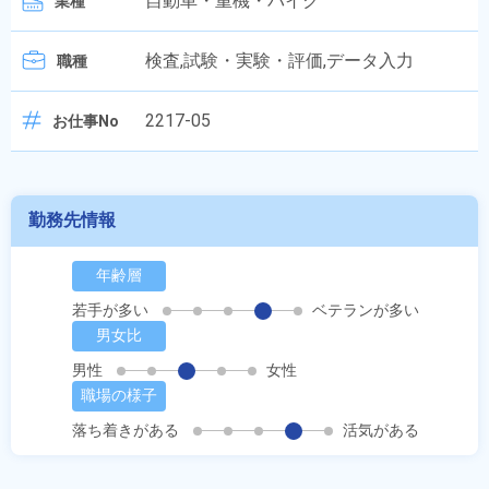
自動車・重機・バイク
業種
検査,試験・実験・評価,データ入力
職種
2217-05
お仕事No
勤務先情報
年齢層
若手が多い
ベテランが多い
男女比
男性
女性
職場の様子
落ち着きがある
活気がある