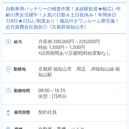
自動車用バッテリーの検査作業！未経験歓迎★幅広い年
齢の男女活躍中！人気の日勤＆土日祝休み！年間休日
128日★日払い制度あり！備品付きワンルーム寮完備！
赴任旅費会社負担◎《京都府福知山市》
月収例 200,000円～220,000円
給与
時給 1,300円～1,300円
※試用期間あり(2週間)時給変動なし
京都府 福知山市 周辺 JR福知山線 福
勤務地
知山駅
08:00～16:35
勤務時間
休憩：[1]45分
契約社員
雇用形態