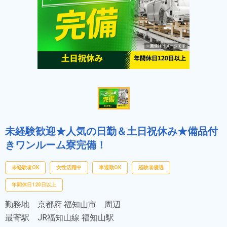
未経験歓迎★人気の日勤＆土日祝休み★備品付
きワンルーム寮完備！
未経験者OK
女性活躍中
車通勤OK
経験者優遇
年間休日120日以上
勤務地
京都府 福知山市 周辺
最寄駅
JR福知山線 福知山駅