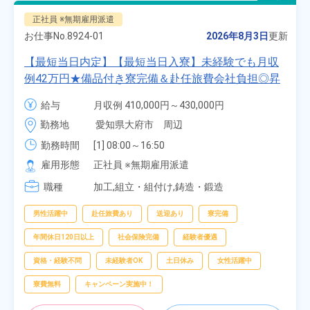
正社員 ※無期雇用派遣
お仕事No.
8924-01
2026年8月3日
更新
【最短当日内定】【最短当日入寮】未経験でも月収
例42万円★備品付き寮完備＆赴任旅費会社負担◎昇
給・業績賞与あり！組立や塗装など自動車製造の各
給与
月収例 410,000円～430,000円

種作業！《愛知県大府市》
月給 277,000円～277,000円
勤務地
愛知県大府市　周辺
勤務時間
[1] 08:00～16:50

[2] 06:25～15:10

雇用形態
正社員 ※無期雇用派遣
[3] 17:05～01:50
職種
加工,組立・組付け,鋳造・鍛造
男性活躍中
赴任旅費あり
送迎あり
寮完備
年間休日120日以上
社会保険完備
経験者優遇
資格・経験不問
未経験者OK
土日休み
女性活躍中
寮費無料
キャンペーン実施中！