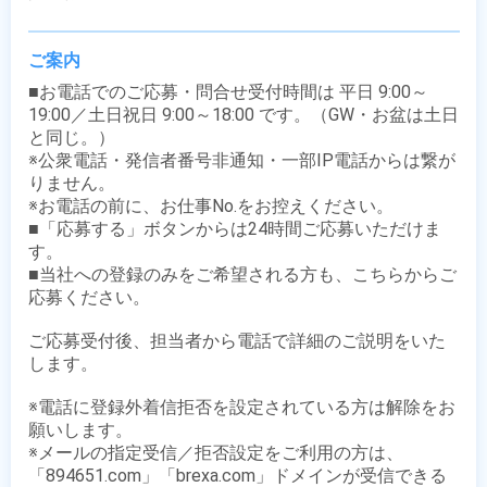
ご案内
■お電話でのご応募・問合せ受付時間は 平日 9:00～
19:00／土日祝日 9:00～18:00 です。（GW・お盆は土日
と同じ。）

※公衆電話・発信者番号非通知・一部IP電話からは繋が
りません。

※お電話の前に、お仕事No.をお控えください。

■「応募する」ボタンからは24時間ご応募いただけま
す。

■当社への登録のみをご希望される方も、こちらからご
応募ください。

ご応募受付後、担当者から電話で詳細のご説明をいた
します。

※電話に登録外着信拒否を設定されている方は解除をお
願いします。

※メールの指定受信／拒否設定をご利用の方は、
「894651.com」「brexa.com」ドメインが受信できる