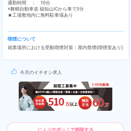
通勤時間　：　10分

※舞鶴自動車道 福知山ICから車で3分

★工場敷地内に無料駐車場あり

喫煙について
就業場所における受動喫煙対策：屋内禁煙(喫煙室あり)
今月のイチオシ求人
じょぶサポッ！で相談する