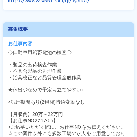
https://www.894651.com/qr/syoukai/
募集概要
お仕事内容
◇自動車用鉛畜電池の検査◇

・製品の出荷検査作業

・不具合製品の処理作業

・治具校正など品質管理全般作業

★休出少なめで予定も立てやすい♪

※試用期間あり(2週間)時給変動なし

【月収例】20万～22万円

【お仕事NO.2217-05】

※ご応募いただく際に、お仕事NO.をお伝えください。

☆この案件以外にも多数工場の求人をご用意しており