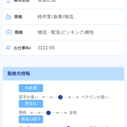
雇用形態
軽作業/倉庫/物流
業種
物流・配送,ピッキング,梱包
職種
2222-05
お仕事No
勤務先情報
年齢層
若手が多い
ベテランが多い
男女比
男性
女性
職場の様子