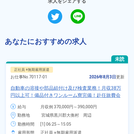
求人をシェアする
あなたにおすすめの求人
未読
正社員 ※無期雇用派遣
お仕事No.
70117-01
2026年8月3日
更新
自動車の溶接や部品組付け及び検査業務！月収38万
円以上可！備品付きワンルーム寮完備！赴任旅費会
社負担★人気の土日休み！昇給＆業績賞与あり！
給与
月収例 370,000円～390,000円

車・バイク通勤可！無料駐車場あり！カップルでの
時給 1,700円～1,700円
勤務地
宮城県黒川郡大衡村　周辺
応募OK★《宮城県大衡村》
勤務時間
[1] 06:25～15:05

[2] 16:00～00:40

雇用形態
正社員 ※無期雇用派遣