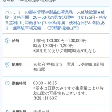
バッテリーの部材管理や製品出荷業務！未経験歓迎★経
験・資格不問！20～50代の男女活躍中！1食125円～格安
食堂利用可◎働きやすい日勤専属！便利な日払い制度あ
り！無料駐車場完備！《京都府福知山市》
月収例 180,000円～200,000円
給与
時給 1,200円～1,200円
※試用期間あり(2週間)時給変動なし
京都府 福知山市 周辺 JR福知山線 福
勤務地
知山駅
08:00～16:35
勤務時間
※基本は日勤のみですが生産量により時
差出勤の可能性もございます。
休憩：[1]60分
派遣社員