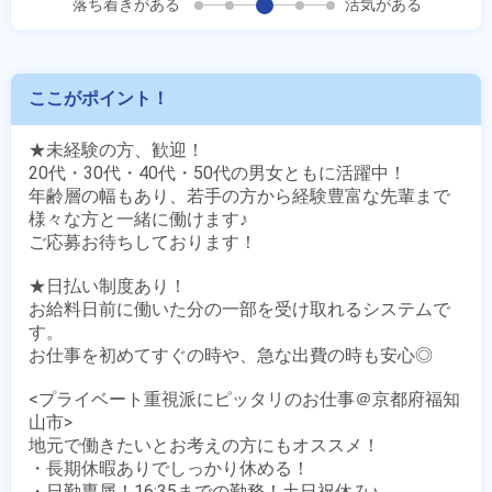
落ち着きがある
活気がある
ここがポイント！
★未経験の方、歓迎！

20代・30代・40代・50代の男女ともに活躍中！

年齢層の幅もあり、若手の方から経験豊富な先輩まで
様々な方と一緒に働けます♪

ご応募お待ちしております！

★日払い制度あり！

お給料日前に働いた分の一部を受け取れるシステムで
す。

お仕事を初めてすぐの時や、急な出費の時も安心◎

<プライベート重視派にピッタリのお仕事＠京都府福知
山市>

地元で働きたいとお考えの方にもオススメ！

・長期休暇ありでしっかり休める！

・日勤専属！16:35までの勤務！土日祝休み♪
