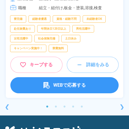
[3] 16:30～01:10

職種
[4] 08:00～16:40

組立・組付け,板金・塗装,溶接,検査
[5] 20:00～04:40
寮完備
経験者優遇
資格・経験不問
未経験者OK
赴任旅費あり
年間休日120日以上
男性活躍中
女性活躍中
社会保険完備
土日休み
キャンペーン実施中！
寮費無料
キープする
詳細をみる
WEBで応募する
❮
❯