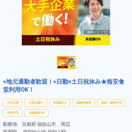
<地元通勤者歓迎！>日勤×土日祝休み★格安食
堂利用OK！
大手企業
女性活躍中
車通勤OK
経験者優遇
資格・経験不問
学歴不問
未経験者OK
勤務地
京都府 福知山市 周辺
最寄駅
JR福知山線 福知山駅