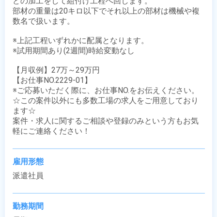
どの加工をして組付け工程へ回します。

部材の重量は20キロ以下でそれ以上の部材は機械や複
数名で扱います。

※上記工程いずれかに配属となります。 

※試用期間あり(2週間)時給変動なし

【月収例】27万～29万円

【お仕事NO.2229-01】

※ご応募いただく際に、お仕事NO.をお伝えください。

☆この案件以外にも多数工場の求人をご用意しており
ます☆

案件・求人に関するご相談や登録のみという方もお気
軽にご連絡ください！
雇用形態
派遣社員
勤務期間