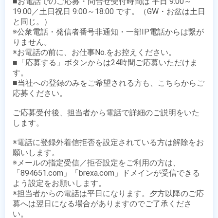
■お電話でのご応募・問合せ受付時間は 平日 9:00～
19:00／土日祝日 9:00～18:00 です。（GW・お盆は土日
と同じ。）

※公衆電話・発信者番号非通知・一部IP電話からは繋が
りません。

※お電話の前に、お仕事No.をお控えください。

■「応募する」ボタンからは24時間ご応募いただけま
す。

■当社への登録のみをご希望される方も、こちらからご
応募ください。

ご応募受付後、担当者から電話で詳細のご説明をいた
します。

※電話に登録外着信拒否を設定されている方は解除をお
願いします。

※メールの指定受信／拒否設定をご利用の方は、
「894651.com」「brexa.com」ドメインが受信できる
よう設定をお願いします。

※担当者からの電話は平日になります。夕方以降のご応
募へは翌日になる場合がありますのでご了承くださ