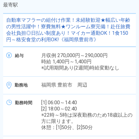
最寄駅
自動車マフラーの組付け作業！未経験歓迎★幅広い年齢
の男性活躍中！寮費無料★ワンルーム寮完備！赴任旅費
会社負担◎日払い制度あり！マイカー通勤OK！1食150
円～格安食堂の利用OK!《福岡県豊前市》
月収例 270,000円～290,000円
給与
時給 1,400円～1,400円
※試用期間あり(2週間)時給変動なし
福岡県 豊前市 周辺
勤務地
[1] 06:00～14:40
勤務時間
[2] 18:00～02:40
※22時～5時は深夜勤務のため18歳以上の
方に限ります。
休憩：[1]50分、[2]50分