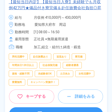
【最短当日内定】【最短当日入寮】未経験でも月収
例42万円★備品付き寮完備＆赴任旅費会社負担◎昇
給・業績賞与あり！組立や塗装など自動車製造の各
給与
月収例 410,000円～430,000円

種作業！《愛知県大府市》
月給 277,000円～277,000円
勤務地
愛知県大府市　周辺
勤務時間
[1] 08:00～16:50

[2] 06:25～15:10

雇用形態
正社員 ※無期雇用派遣
[3] 17:05～01:50
職種
加工,組立・組付け,鋳造・鍛造
男性活躍中
赴任旅費あり
送迎あり
寮完備
年間休日120日以上
社会保険完備
経験者優遇
資格・経験不問
未経験者OK
土日休み
女性活躍中
寮費無料
キャンペーン実施中！
キープする
詳細をみる