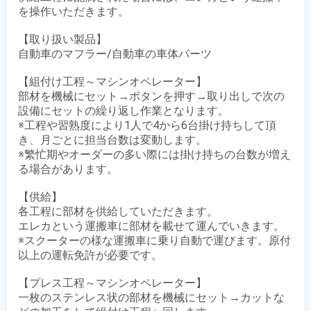
を操作いただきます。

【取り扱い製品】

自動車のマフラー/自動車の車体パーツ

【組付け工程～マシンオペレーター】

部材を機械にセット→ボタンを押す→取り出しで次の
設備にセットの繰り返し作業となります。

※工程や習熟度により1人で4から6台掛け持ちして頂
き、月ごとに担当台数は変動します。

※繁忙期やオーダーの多い際には掛け持ちの台数が増え
る場合があります。

【供給】

各工程に部材を供給していただきます。

エレカという運搬車に部材を載せて運んでいきます。

※スクーターの様な運搬車に乗り自動で運びます。原付
以上の運転免許が必要です。

【プレス工程～マシンオペレーター】

一枚のステンレス状の部材を機械にセット→カットな