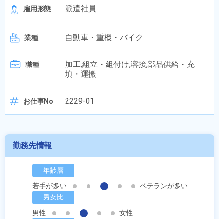
派遣社員
雇用形態
自動車・重機・バイク
業種
加工,組立・組付け,溶接,部品供給・充
職種
填・運搬
2229-01
お仕事No
勤務先情報
年齢層
若手が多い
ベテランが多い
男女比
男性
女性