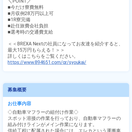
＼POINT／

■今だけ寮費無料

■月収例28万円以上可

■1R寮完備

■赴任旅費会社負担

■選考時の交通費支給

＜＜BREXA Nextの社員になってお友達を紹介すると、
最大15万円もらえる！＞＞

https://www.894651.com/qr/syoukai/
募集概要
お仕事内容
◇自動車マフラーの組付け作業◇

スポット溶接の作業を行っており、自動車マフラーの
組み付けラインがメイン作業になります。

供給工程に配属された場合には、エレカという運搬車