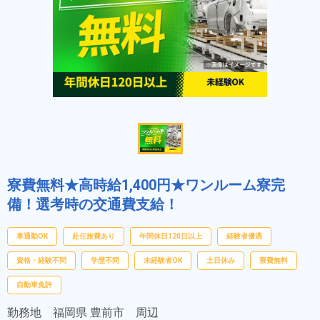
寮費無料★高時給1,400円★ワンルーム寮完
備！選考時の交通費支給！
車通勤OK
赴任旅費あり
年間休日120日以上
経験者優遇
資格・経験不問
学歴不問
未経験者OK
土日休み
寮費無料
自動車免許
勤務地
福岡県 豊前市 周辺