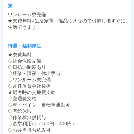
寮
ワンルーム寮完備

★寮費無料※生活家電・備品つきなので引越し後すぐに
生活できます！
待遇・福利厚生
★寮費無料

◇社会保険完備

◇日払い制度あり

◇残業・深夜・休出手当

◇ワンルーム寮完備

◇赴任旅費会社負担

★選考時の交通費支給

◇交通費支給

◇車・バイク・自転車通勤可

◇有給休暇

◇作業着無償貸与

◇食堂利用可（150円～400円）

◇お弁当持ち込み可
