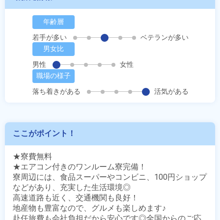
年齢層
若手が多い
ベテランが多い
男女比
男性
女性
職場の様子
落ち着きがある
活気がある
ここがポイント！
★寮費無料

★エアコン付きのワンルーム寮完備！

寮周辺には、食品スーパーやコンビニ、100円ショップ
などがあり、充実した生活環境◎

高速道路も近く、交通機関も良好！

地産物も豊富なので、グルメも楽しめます♪ 

赴任旅費も会社負担だから安心です◎全国からのご応