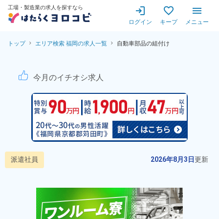
工場・製造業の求人を探すなら
ログイン
キープ
メニュー
トップ
エリア検索 福岡の求人一覧
自動車部品の組付け
自動車部品の組付け！3か月
今月のイチオシ求人
派遣社員
2026年8月3日
更新