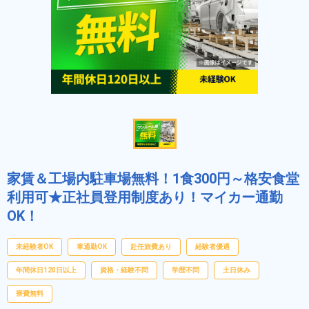
家賃＆工場内駐車場無料！1食300円～格安食堂
利用可★正社員登用制度あり！マイカー通勤
OK！
未経験者OK
車通勤OK
赴任旅費あり
経験者優遇
年間休日120日以上
資格・経験不問
学歴不問
土日休み
寮費無料