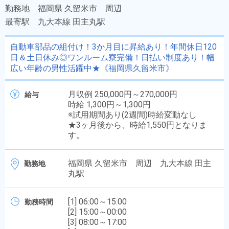
勤務地
福岡県 久留米市 周辺
最寄駅
九大本線 田主丸駅
自動車部品の組付け！3か月目に昇給あり！年間休日120
日＆土日休み◎ワンルーム寮完備！日払い制度あり！幅
広い年齢の男性活躍中★《福岡県久留米市》
月収例 250,000円～270,000円
給与
時給 1,300円～1,300円
※試用期間あり(2週間)時給変動なし
★3ヶ月後から、時給1,550円となりま
す。
福岡県 久留米市 周辺 九大本線 田主
勤務地
丸駅
[1] 06:00～15:00
勤務時間
[2] 15:00～00:00
[3] 08:00～17:00