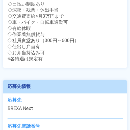
◇日払い制度あり

◇深夜・残業・休出手当

◇交通費支給※月3万円まで

◇車・バイク・自転車通勤可

◇有給休暇

◇作業着無償貸与

◇社員食堂あり（300円～600円）

◇仕出し弁当有

◇お弁当持込み可

※各待遇は規定有
応募先情報
応募先
BREXA Next
応募先電話番号