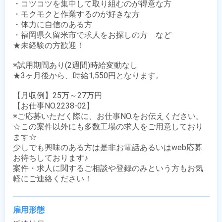
・コツコツを集中して取り組むのが得意な方

・モクモクと作業するのが好きな方

・体力に自信のある方　

・福岡県久留米市で求人をお探しの方　など

★未経験の方歓迎！

※試用期間あり(2週間)時給変動なし

★3ヶ月後から、時給1,550円となります。

【月収例】25万～27万円

【お仕事NO.2238-02】

※ご応募いただく際に、お仕事NO.をお伝えください。

☆この案件以外にも多数工場の求人をご用意しており
ます☆

少しでも興味のある方は是非お電話あるいはweb応募
お待ちしております♪

案件・求人に関するご相談や登録のみという方もお気
軽にご連絡ください！
雇用形態