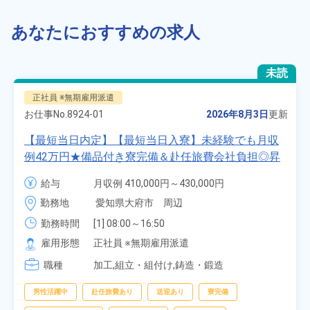
あなたにおすすめの求人
未読
正社員 ※無期雇用派遣
お仕事No.
8924-01
2026年8月3日
更新
【最短当日内定】【最短当日入寮】未経験でも月収
例42万円★備品付き寮完備＆赴任旅費会社負担◎昇
給・業績賞与あり！組立や塗装など自動車製造の各
給与
月収例 410,000円～430,000円

種作業！《愛知県大府市》
月給 277,000円～277,000円
勤務地
愛知県大府市　周辺
勤務時間
[1] 08:00～16:50

[2] 06:25～15:10

雇用形態
正社員 ※無期雇用派遣
[3] 17:05～01:50
職種
加工,組立・組付け,鋳造・鍛造
男性活躍中
赴任旅費あり
送迎あり
寮完備