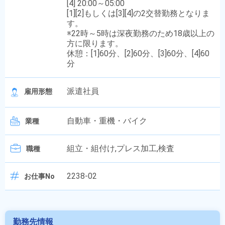
[4] 20:00～05:00
[1][2]もしくは[3][4]の2交替勤務となりま
す。
※22時～5時は深夜勤務のため18歳以上の
方に限ります。
休憩：[1]60分、[2]60分、[3]60分、[4]60
分
派遣社員
雇用形態
自動車・重機・バイク
業種
組立・組付け,プレス加工,検査
職種
2238-02
お仕事No
勤務先情報