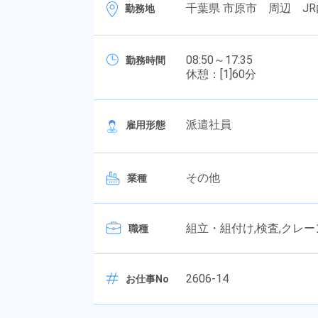
千葉県 市原市 周辺 JR
勤務地
08:50～17:35
勤務時間
休憩：[1]60分
派遣社員
雇用形態
その他
業種
組立・組付け,検査,クレ
職種
2606-14
お仕事No