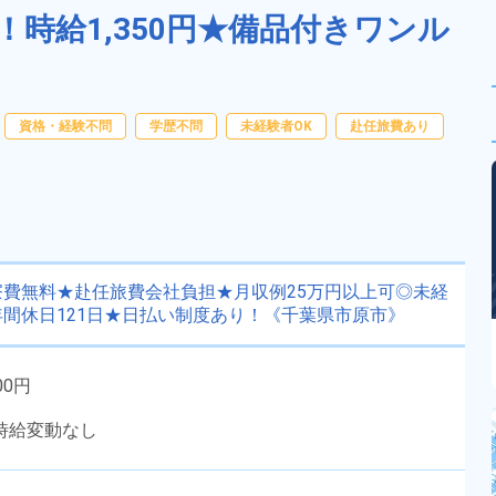
時給1,350円★備品付きワンル
資格・経験不問
学歴不問
未経験者OK
赴任旅費あり
費無料★赴任旅費会社負担★月収例25万円以上可◎未経
間休日121日★日払い制度あり！《千葉県市原市》
00円
時給変動なし