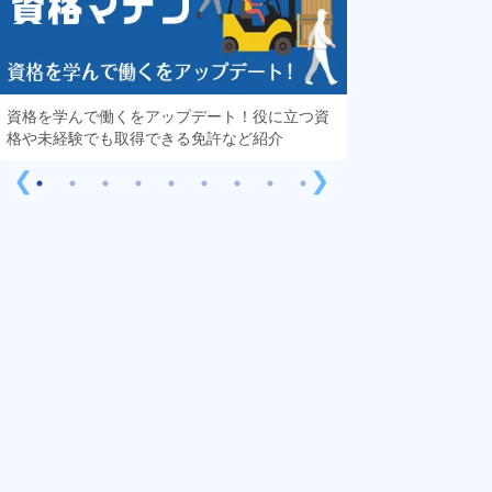
資格を学んで働くをアップデート！役に立つ資
知っておきたい「
格や未経験でも取得できる免許など紹介
する疑問や不安を
❮
❯