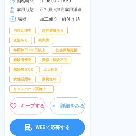
《愛知県大府市》
可！無料駐車
勤務時間
[1] 08:00～16:50

勤務時間
277,000円
[2] 06:25～15:10

の応募OK★
雇用形態
正社員 ※無期雇用派遣
雇用形態
[3] 17:05～01:50
職種
加工,組立・組付け,鋳
職種
造・鍛造
男性活躍中
赴任旅費あり
寮完備
経
送迎あり
寮完備
資格・経験不問
年間休日120日以上
社会保険完備
赴任旅費あり
経験者優遇
資格・経験不問
男性活躍中
未経験者OK
土日休み
社会保険完備
女性活躍中
寮費無料
キャンペーン実
キャンペーン実施中！
キープ
キープする
詳細をみる
WEBで応募する