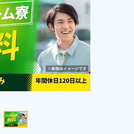
用可★《福井県福井市》
勤務時間
[1] 07:50～17:00

210,000円
[2] 18:50～04:00

雇用形態
有料職業紹介
[3] 22:50～08:00
職種
組立・組付け,マシンオ
ペレーター,検査
土日休み
経験者優遇
資格・経験不問
未経験者OK
男性活躍中
女性活躍中
社会保険完備
キープする
詳細をみる
WEBで応募する