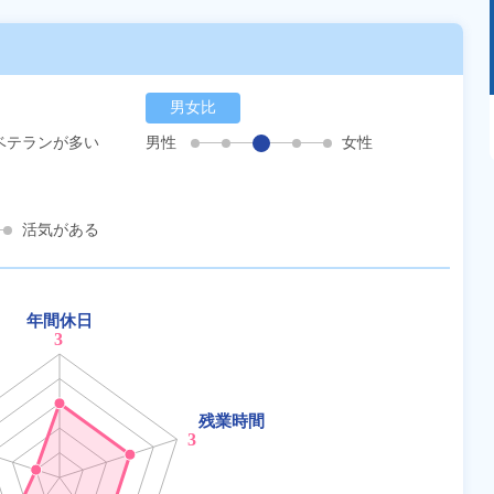
男女比
あるモノに魅了され続け気がつけばマニア
に！？ディープな世界にあなたもきっとハマる
ベテランが多い
男性
女性
はず！
活気がある