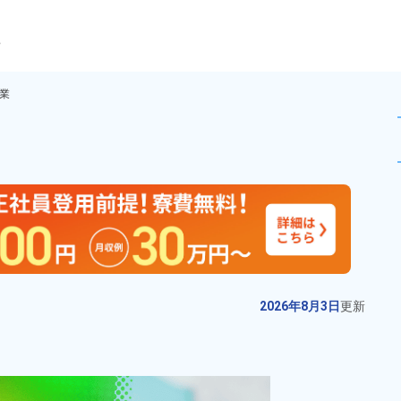
ら
業
および組立作業！寮費無料★赴
未読
有料職業紹介
おすすめ
お仕事No.
13124-
2026年8月3日
更
01
新
自動車部品の製造や検査！未経験
2026年8月3日
更新
歓迎★月収例28万円以上◎嬉しい
土日休み♪残業少なめ！マイカー通
給与
月収例 270,000円～
勤OK＆工場敷地内に無料駐車場あ
290,000円

勤務地
福井県福井市　周辺
り★社会保険完備◎就業先食堂利
月給 210,000円～