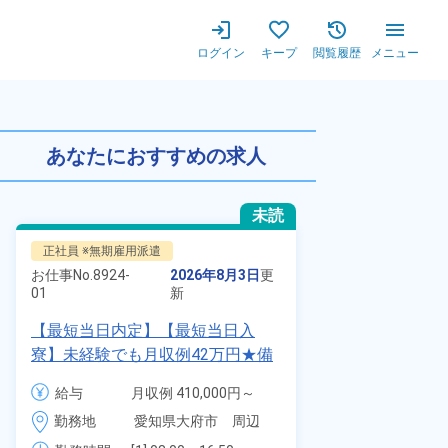
ログイン
キープ
閲覧履歴
メニュー
任旅費会社負担★月収例25万
あなたにおすすめの求人
未読
正社員 ※無期雇用派遣
正社員 ※無期
お仕事No.
8924-
2026年8月3日
更
お仕事No.
7011
01
新
01
【最短当日内定】【最短当日入
自動車の溶接
寮】未経験でも月収例42万円★備
査業務！月収
品付き寮完備＆赴任旅費会社負担
付きワンルー
給与
月収例 410,000円～
給与
◎昇給・業績賞与あり！組立や塗
会社負担★人
430,000円

勤務地
愛知県大府市　周辺
勤務地
装など自動車製造の各種作業！
＆業績賞与あ
月給 277,000円～