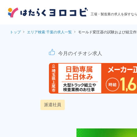
工場・製造業の求人を探すな
トップ
エリア検索 千葉の求人一覧
モールド変圧器の試験および組立作
モールド変圧器の試験
今月のイチオシ求人
派遣社員