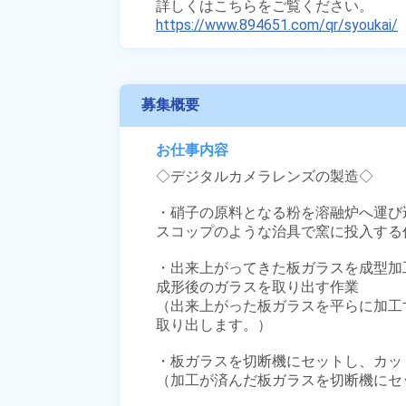
https://www.894651.com/qr/syoukai/
募集概要
お仕事内容
◇デジタルカメラレンズの製造◇

・硝子の原料となる粉を溶融炉へ運び込
スコップのような治具で窯に投入する作
・出来上がってきた板ガラスを成型加
成形後のガラスを取り出す作業 

（出来上がった板ガラスを平らに加工
取り出します。）

・板ガラスを切断機にセットし、カット
（加工が済んだ板ガラスを切断機にセッ