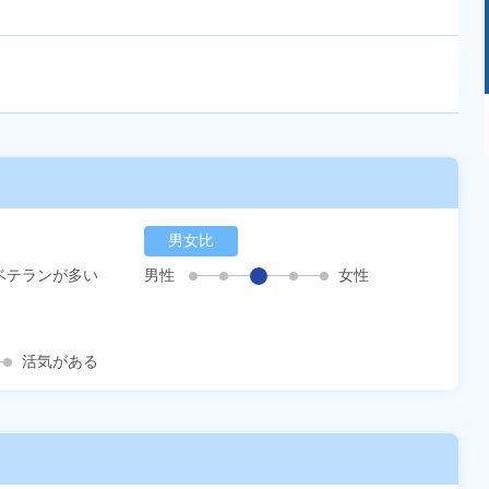
あるモノに魅了され続け気がつけばマニア
に！？ディープな世界にあなたもきっとハマる
はず！
男女比
ベテランが多い
男性
女性
活気がある