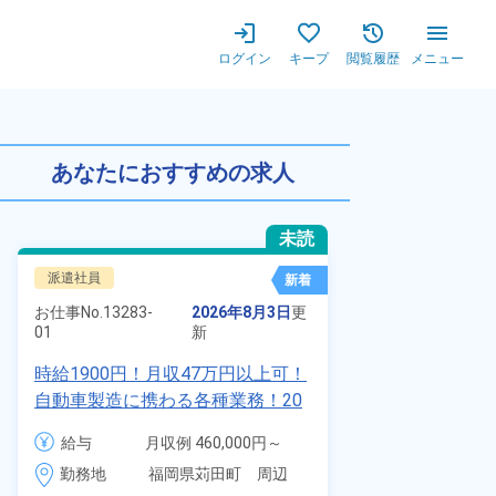
ログイン
キープ
閲覧履歴
メニュー
験歓迎★若手～ミドルまで幅広
あなたにおすすめの求人
未読
派遣社員
正社員 ※無期
新着
お仕事No.
7011
お仕事No.
13283-
2026年8月3日
更
01
01
新
自動車の溶接
時給1900円！月収47万円以上可！
査業務！月収
自動車製造に携わる各種業務！20
付きワンルー
代～40代の男女活躍中★ワンルー
給与
給与
月収例 460,000円～
会社負担★人
ム寮無料！マイカー通勤OK！無料
480,000円

勤務地
＆業績賞与あ
勤務地
福岡県苅田町　周辺
駐車場あり！赴任旅費会社負担！
時給 1,900円～1,900円