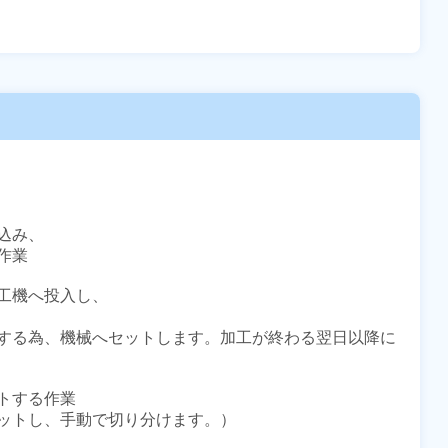
み、

業

工機へ投入し、

する為、機械へセットします。加工が終わる翌日以降に
する作業 

トし、手動で切り分けます。） 
