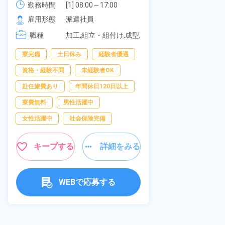
可！無料駐車
勤務時間
社員食堂あり！日払いあり！土日
勤務時間
[1] 08:00～17:00

の応募OK★
[2] 20:00～05:00

雇用形態
休み！特別賞与90万円支給！《福
雇用形態
派遣社員
[3] 06:30～15:00

岡県京都郡苅田町》
職種
職種
[4] 14:30～23:00

加工,組立・組付け,成型,
[5] 22:30～07:00
板金・塗装,溶接,マシン
寮完備
経
寮完備
土日休み
経験者優遇
オペレーター,部品供
給・充填・運搬,検査,物
資格・経験不問
資格・経験不問
未経験者OK
流・配送
赴任旅費あり
赴任旅費あり
年間休日120日以上
男性活躍中
寮費無料
男性活躍中
社会保険完備
女性活躍中
社会保険完備
キャンペーン実
キープする
詳細をみる
キープ
WEBで応募する