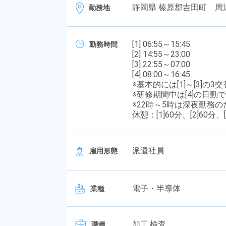
静岡県 榛原郡吉田町 周
勤務地
[1] 06:55～15:45
勤務時間
[2] 14:55～23:00
[3] 22:55～07:00
[4] 08:00～16:45
※基本的には[1]～[3]の3交
※研修期間中は[4]の日勤
※22時～5時は深夜勤務
休憩：[1]60分、[2]60分、[
派遣社員
雇用形態
電子・半導体
業種
加工,検査
職種