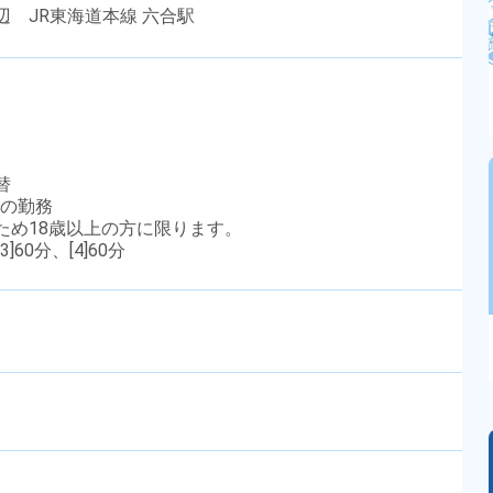
辺 JR東海道本線 六合駅
替
での勤務
のため18歳以上の方に限ります。
3]60分、[4]60分