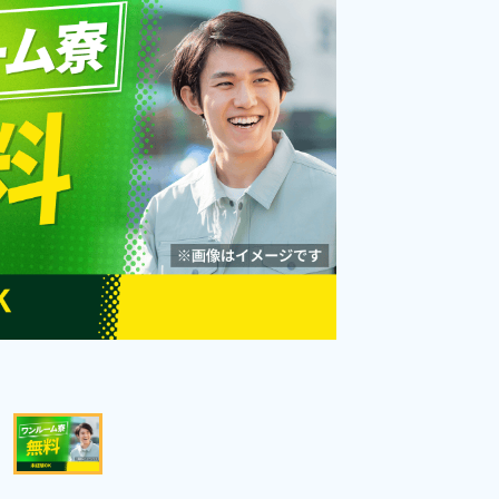
《秋田県由利本荘市》
勤務時間
[1] 07:45～19:55

[2] 19:45～07:55
雇用形態
派遣社員
職種
マシンオペレーター,部
品供給・充填・運搬,検
未経験者OK
経験者優遇
査,ピッキング,梱包
男性活躍中
女性活躍中
送迎あり
赴任旅費あり
寮完備
年間休日120日以上
寮費無料
社会保険完備
資格・経験不問
キープする
詳細をみる
WEBで応募する