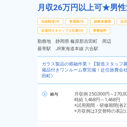
月収26万円以上可★男
未経験者OK
車通勤OK
経験者優遇
赴
友達同士＆カップル応募OK
寮費無料
勤務地
静岡県 榛原郡吉田町 周辺
最寄駅
JR東海道本線 六合駅
ガラス製品の熔融作業！【製造スタッフ
備品付きワンルーム寮完備！赴任旅費会社
田町》
月収例 250,000円～270,0
給与
時給 1,468円～1,468円
※試用期間・研修期間(各2週
※月収例は3交替時の表記