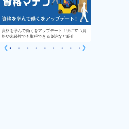
資格を学んで働くをアップデート！役に立つ資
知っておきたい「
格や未経験でも取得できる免許など紹介
する疑問や不安を
❮
❯