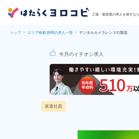
工場・製造業の求人を探すな
トップ
エリア検索 静岡の求人一覧
デジタルカメラレンズの製造
ガラス製品の熔融作
今月のイチオシ求人
派遣社員