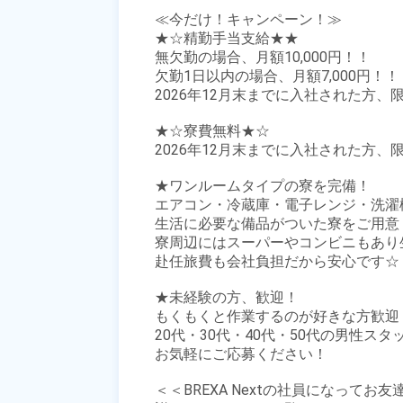
≪今だけ！キャンペーン！≫

★☆精勤手当支給★★

無欠勤の場合、月額10,000円！！

欠勤1日以内の場合、月額7,000円！！

2026年12月末までに入社された方、限
★☆寮費無料★☆

2026年12月末までに入社された方、限
★ワンルームタイプの寮を完備！

エアコン・冷蔵庫・電子レンジ・洗濯
生活に必要な備品がついた寮をご用意！
寮周辺にはスーパーやコンビニもあり生
赴任旅費も会社負担だから安心です☆

★未経験の方、歓迎！

もくもくと作業するのが好きな方歓迎！
20代・30代・40代・50代の男性スタ
お気軽にご応募ください！

＜＜BREXA Nextの社員になってお