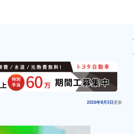
ら
業！【製造スタッフ募集】未経
未読
派遣社員
お仕事No.
12733-
2026年8月3日
更
01
新
製造工程におけるマシンオペレー
2026年8月3日
更新
ターと検査業務！空調完備で働き
やすい環境！ワンルーム寮完備！
給与
月収例 310,000円～
寮から無料送迎あり！未経験でも
330,000円

勤務地
秋田県由利本荘市　周
時給1,650円！日払い制度あり！
時給 1,650円～1,650円
辺