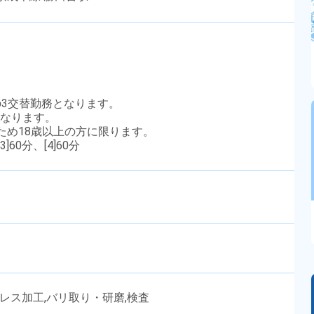
帯での3交替勤務となります。
となります。
のため18歳以上の方に限ります。
3]60分、[4]60分
プレス加工,バリ取り・研磨,検査