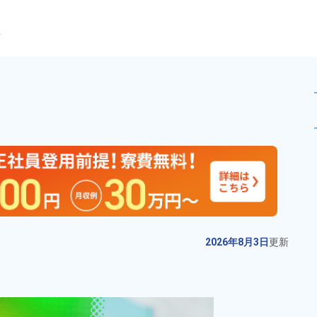
ら
型業務！時給1,510円★備品
未読
派遣社員
お仕事No.
13512-
2026年8月3日
更
01
新
樹脂製パイプの製造作業！フォー
2026年8月3日
更新
クリフト業務経験者★20代～40代
の男性活躍中！赴任旅費会社負担♪
給与
月収例 260,000円～
マイカー通勤OK！《千葉県市原
280,000円

勤務地
千葉県市原市　周辺
市》
時給 1,400円～1,400円