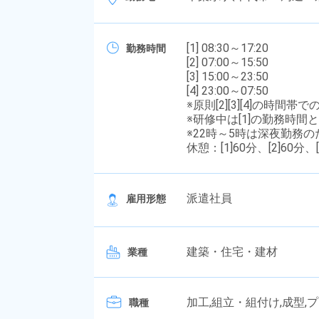
[1] 08:30～17:20
勤務時間
[2] 07:00～15:50
[3] 15:00～23:50
[4] 23:00～07:50
※原則[2][3][4]の時間
※研修中は[1]の勤務時間
※22時～5時は深夜勤務
休憩：[1]60分、[2]60分、[
派遣社員
雇用形態
建築・住宅・建材
業種
加工,組立・組付け,成型,
職種