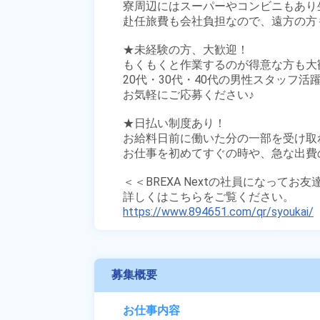
寮周辺にはスーパーやコンビニもあり生
赴任旅費も会社負担なので、遠方の方も
★未経験の方、大歓迎！

もくもくと作業するのが得意な方も大歓
20代・30代・40代の男性スタッフ活躍
お気軽にご応募ください♪

★日払い制度あり！

お給料日前に働いた分の一部を受け取
お仕事を初めてすぐの時や、急な出費の
＜＜BREXA Nextの社員になってお
https://www.894651.com/qr/syoukai/
募集概要
お仕事内容