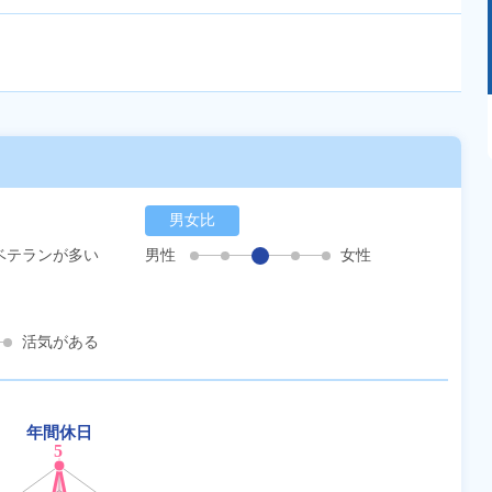
あるモノに魅了され続け気がつけばマニア
に！？ディープな世界にあなたもきっとハマる
はず！
男女比
ベテランが多い
男性
女性
活気がある