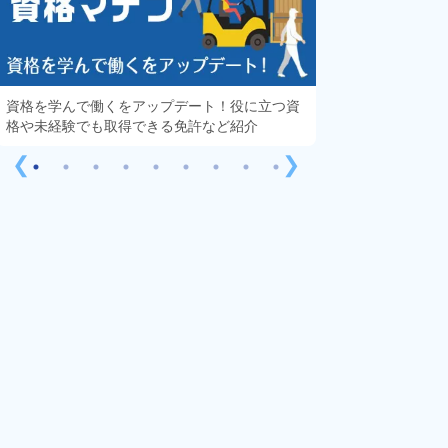
資格を学んで働くをアップデート！役に立つ資
知っておきたい「
格や未経験でも取得できる免許など紹介
する疑問や不安を
❮
❯