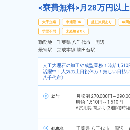
<寮費無料>月28万円以
大手企業
車通勤OK
赴任旅費あり
年間
学歴不問
未経験者OK
勤務地
千葉県 八千代市 周辺
最寄駅
京成本線 勝田台駅
人工大理石の加工や成型業務！時給1,51
活躍中！人気の土日祝休み！嬉しい日払い
八千代市》
月収例 270,000円～290,0
給与
時給 1,510円～1,510円
※試用期間あり(2週間)時
千葉県 八千代市 周辺 
勤務地