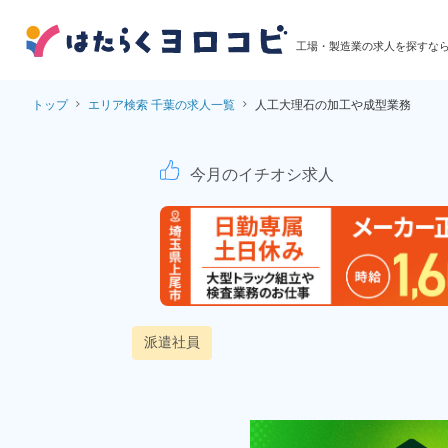
工場・製造業の求人を探すな
トップ
エリア検索 千葉の求人一覧
人工大理石の加工や成型業務
人工大理石の加工や成
今月のイチオシ求人
派遣社員