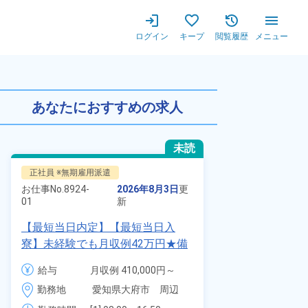
ログイン
キープ
閲覧履歴
メニュー
付き寮完備！今だけ”寮費無料！
あなたにおすすめの求人
未読
正社員 ※無期雇用派遣
正社員 ※無期
お仕事No.
8924-
2026年8月3日
更
お仕事No.
7011
01
新
01
【最短当日内定】【最短当日入
自動車の溶接
寮】未経験でも月収例42万円★備
査業務！月収
品付き寮完備＆赴任旅費会社負担
付きワンルー
給与
月収例 410,000円～
給与
◎昇給・業績賞与あり！組立や塗
会社負担★人
430,000円

勤務地
愛知県大府市　周辺
勤務地
装など自動車製造の各種作業！
＆業績賞与あ
月給 277,000円～