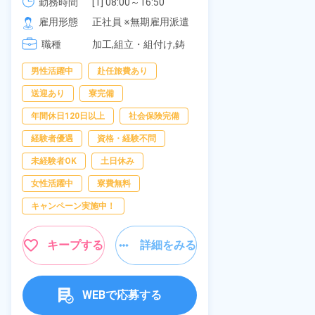
《愛知県大府市》
可！無料駐車
勤務時間
[1] 08:00～16:50

勤務時間
277,000円
[2] 06:25～15:10

の応募OK★
雇用形態
正社員 ※無期雇用派遣
雇用形態
[3] 17:05～01:50
職種
加工,組立・組付け,鋳
職種
造・鍛造
男性活躍中
赴任旅費あり
寮完備
経
送迎あり
寮完備
資格・経験不問
年間休日120日以上
社会保険完備
赴任旅費あり
経験者優遇
資格・経験不問
男性活躍中
未経験者OK
土日休み
社会保険完備
女性活躍中
寮費無料
キャンペーン実
キャンペーン実施中！
キープ
キープする
詳細をみる
WEBで応募する