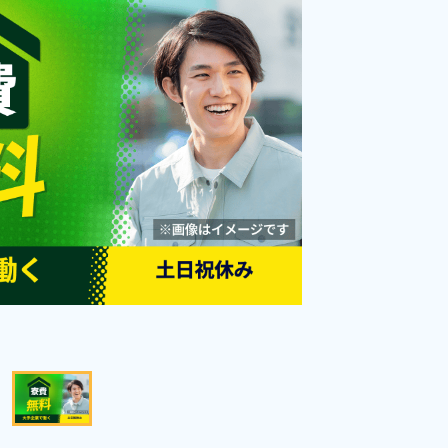
勤務時間
[1] 08:00～16:00

[2] 08:00～20:00

雇用形態
派遣社員
[3] 20:00～08:00
職種
部品供給・充填・運搬,
ピッキング,梱包
男性活躍中
赴任旅費あり
社会保険完備
年間休日120日以上
経験者優遇
寮完備
キープする
詳細をみる
WEBで応募する