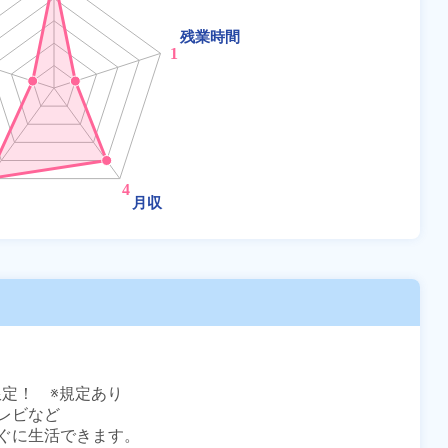
定！　※規定あり

ビなど

ぐに生活できます。
