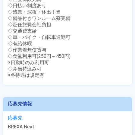
◇日払い制度あり

◇残業・深夜・休出手当

◇備品付きワンルーム寮完備

◇赴任旅費会社負担

◇交通費支給

◇車・バイク・自転車通勤可

◇有給休暇

◇作業着無償貸与

◇食堂利用可(250円～450円)

※日勤時のみ利用可

◇弁当持込み可　

※各待遇は規定有
応募先情報
応募先
BREXA Next