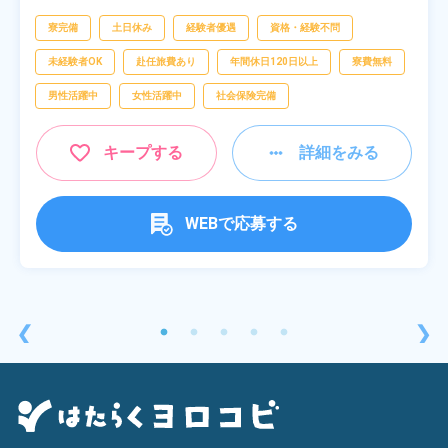
[5] 22:30～07:00
シンオペレーター,部品供給・充填・運搬,検
査,物流・配送
寮完備
土日休み
経験者優遇
資格・経験不問
未経験者OK
赴任旅費あり
年間休日120日以上
寮費無料
男性活躍中
女性活躍中
社会保険完備
キープする
詳細をみる
WEBで応募する
❮
❯