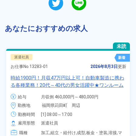
あなたにおすすめの求人
未読
派遣社員
新着
お仕事No.
13283-01
2026年8月3日
更新
時給1900円！月収47万円以上可！自動車製造に携わ
る各種業務！20代～40代の男女活躍中★ワンルーム
寮無料！マイカー通勤OK！無料駐車場あり！赴任旅
給与
月収例 460,000円～480,000円

費会社負担！社員食堂あり！日払いあり！土日休
時給 1,900円～1,900円
勤務地
福岡県苅田町　周辺
み！特別賞与90万円支給！《福岡県京都郡苅田町》
勤務時間
[1] 08:00～17:00

[2] 20:00～05:00

雇用形態
派遣社員
[3] 06:30～15:00

職種
[4] 14:30～23:00

加工,組立・組付け,成型,板金・塗装,溶接,マ