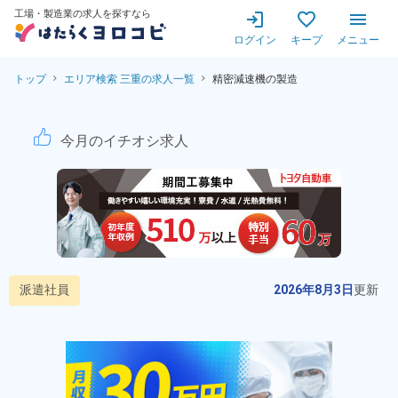
工場・製造業の求人を探すなら
ログイン
キープ
メニュー
トップ
エリア検索 三重の求人一覧
精密減速機の製造
精密減速機の製造！未経験歓
今月のイチオシ求人
派遣社員
2026年8月3日
更新