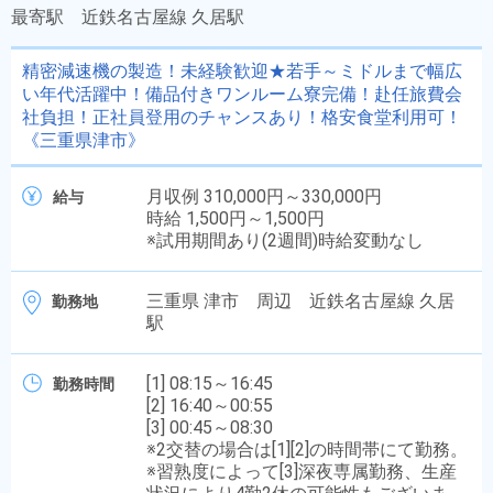
最寄駅
近鉄名古屋線 久居駅
精密減速機の製造！未経験歓迎★若手～ミドルまで幅広
い年代活躍中！備品付きワンルーム寮完備！赴任旅費会
社負担！正社員登用のチャンスあり！格安食堂利用可！
《三重県津市》
月収例 310,000円～330,000円
給与
時給 1,500円～1,500円
※試用期間あり(2週間)時給変動なし
三重県 津市 周辺 近鉄名古屋線 久居
勤務地
駅
[1] 08:15～16:45
勤務時間
[2] 16:40～00:55
[3] 00:45～08:30
※2交替の場合は[1][2]の時間帯にて勤務。
※習熟度によって[3]深夜専属勤務、生産