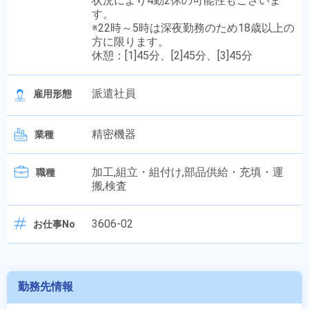
状況により4勤2休の可能性もございま
す。
※22時～5時は深夜勤務のため18歳以上の
方に限ります。
休憩：[1]45分、[2]45分、[3]45分
派遣社員
雇用形態
精密機器
業種
加工,組立・組付け,部品供給・充填・運
職種
搬,検査
3606-02
お仕事No
勤務先情報