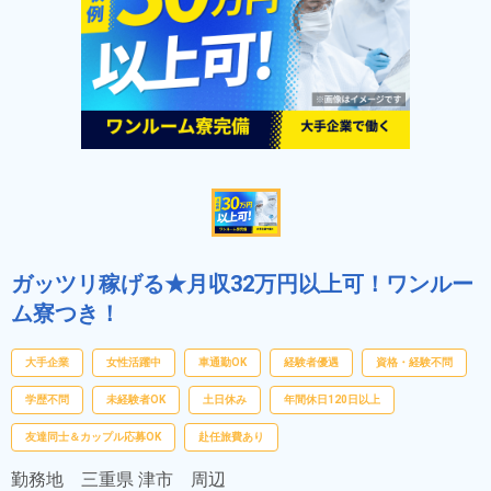
ガッツリ稼げる★月収32万円以上可！ワンルー
ム寮つき！
大手企業
女性活躍中
車通勤OK
経験者優遇
資格・経験不問
学歴不問
未経験者OK
土日休み
年間休日120日以上
友達同士＆カップル応募OK
赴任旅費あり
勤務地
三重県 津市 周辺