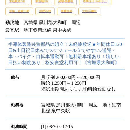
無料送迎あり◎日勤専属★土日祝日休み★家
賃補助月2万円！
未経験者OK
車通勤OK
経験者優遇
年間休日120日以上
資格・経験不問
学歴不問
寮費無料
女性活躍中
勤務地
宮城県 黒川郡大和町 周辺
最寄駅
地下鉄南北線 泉中央駅
半導体製造装置部品の組立！未経験歓迎★年間休日120
日&土日祝日休みでスケジュール立てやすい♪送迎・
車・バイク・自転車通勤可！無料駐車場あり！嬉しい
日払い制度あり！格安食堂利用可！《宮城県大和町》
月収例 200,000円～220,000円
給与
時給 1,250円～1,250円
※試用期間あり(1ヶ月)時給変動なし