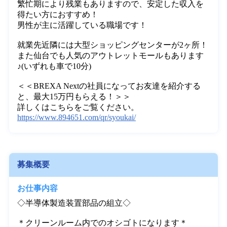
無料シャトルバスあり！

寮周辺にはスーパーやコンビニもあり生活も便利！

【大人気！仙台市近郊にて長期安定のお仕事】

事前に工場見学が出来るので、安心して働けます。

繁忙期により残業もありますので、安定した収入を
得たい方におすすめ！

男性が主に活躍している職場です！

就業先近隣には大型ショッピングセンターが2ヶ所！

また仙台でも人気のアウトレットモールもあります
♪(いずれも車で10分)

＜＜BREXA Nextの社員になってお友達を紹介する
と、最大15万円もらえる！＞＞

https://www.894651.com/qr/syoukai/
募集概要