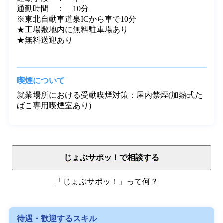
勤務地・アクセス方法
勤務地　　：　宮城県 黒川郡大和町　周辺

最寄駅　　：　地下鉄南北線 泉中央駅

通勤手段　：　車

通勤時間　：　10分

※東北自動車道泉ICから車で10分

★工場敷地内に無料駐車場あり

★無料送迎あり

喫煙について
就業場所における受動喫煙対策：屋内禁煙(加熱式た
ばこ専用喫煙室あり)
じょぶサポッ！で相談する