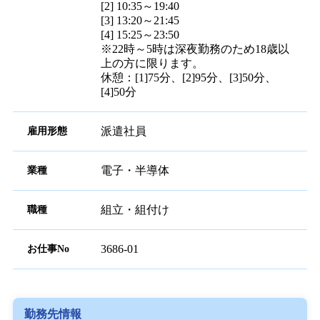
宮城県 黒川郡大和町 周辺 地下鉄南
勤務地
北線 泉中央駅
[1] 08:30～17:15
勤務時間
[2] 10:35～19:40
[3] 13:20～21:45
[4] 15:25～23:50
※22時～5時は深夜勤務のため18歳以
上の方に限ります。
休憩：[1]75分、[2]95分、[3]50分、
[4]50分
派遣社員
雇用形態
電子・半導体
業種
組立・組付け
職種
3686-01
お仕事No