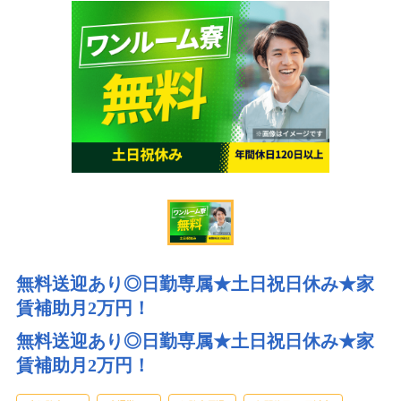
半導体製造装置部品の組立！
派遣社員
2026年8月3日
更新
無料送迎あり◎日勤専属★土日祝日休み★家
賃補助月2万円！