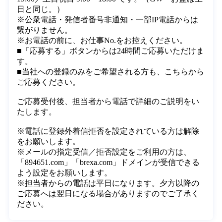
ご案内
■お電話でのご応募・問合せ受付時間は 平日 9:00～
19:00／土日祝日 9:00～18:00 です。（GW・お盆は土
日と同じ。）

※公衆電話・発信者番号非通知・一部IP電話からは
繋がりません。

※お電話の前に、お仕事No.をお控えください。

■「応募する」ボタンからは24時間ご応募いただけま
す。

■当社への登録のみをご希望される方も、こちらから
ご応募ください。

ご応募受付後、担当者から電話で詳細のご説明をい
たします。

※電話に登録外着信拒否を設定されている方は解除
をお願いします。

※メールの指定受信／拒否設定をご利用の方は、
「894651.com」「brexa.com」ドメインが受信できる
よう設定をお願いします。
