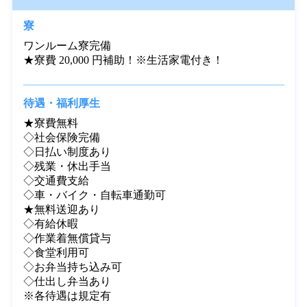
「じょぶサポッ！」って何？
待遇・歓迎するスキル
寮
ワンルーム寮完備

★寮費 20,000 円補助！※生活家電付き！
待遇・福利厚生
★寮費無料

◇社会保険完備

◇日払い制度あり

◇残業・休出手当

◇交通費支給

◇車・バイク・自転車通勤可

★無料送迎あり

◇有給休暇

◇作業着無償貸与
