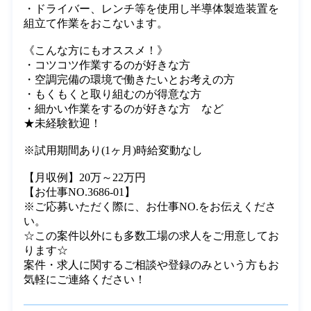
お仕事内容
◇半導体製造装置部品の組立◇

＊クリーンルーム内でのオシゴトになります＊

・ドライバー、レンチ等を使用し半導体製造装置を
組立て作業をおこないます。

《こんな方にもオススメ！》

・コツコツ作業するのが好きな方

・空調完備の環境で働きたいとお考えの方

・もくもくと取り組むのが得意な方

・細かい作業をするのが好きな方　など

★未経験歓迎！

※試用期間あり(1ヶ月)時給変動なし

【月収例】20万～22万円

【お仕事NO.3686-01】

※ご応募いただく際に、お仕事NO.をお伝えくださ
い。

☆この案件以外にも多数工場の求人をご用意してお