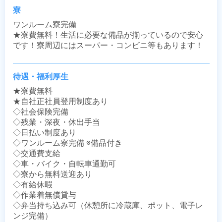
寮
ワンルーム寮完備

★寮費無料！生活に必要な備品が揃っているので安心
です！寮周辺にはスーパー・コンビニ等もあります！
待遇・福利厚生
★寮費無料

★自社正社員登用制度あり

◇社会保険完備

◇残業・深夜・休出手当

◇日払い制度あり

◇ワンルーム寮完備 ※備品付き

◇交通費支給

◇車・バイク・自転車通勤可

◇寮から無料送迎あり

◇有給休暇

◇作業着無償貸与

◇弁当持ち込み可（休憩所に冷蔵庫、ポット、電子レ
ンジ完備）
