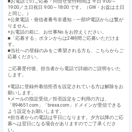
■お電話でのご応募・問合せ受付時間は 平日 9:00～
19:00／土日祝日 9:00～18:00 です。（GW・お盆は土日
と同じ。）

※公衆電話・発信者番号非通知・一部IP電話からは繋が
りません。

※お電話の前に、お仕事No.をお控えください。

■「応募する」ボタンからは24時間ご応募いただけま
す。

■当社への登録のみをご希望される方も、こちらからご
応募ください。

ご応募受付後、担当者から電話で詳細のご説明をいた
します。

※電話に登録外着信拒否を設定されている方は解除をお
願いします。

※メールの指定受信／拒否設定をご利用の方は、
「894651.com」「brexa.com」ドメインが受信できる
よう設定をお願いします。

※担当者からの電話は平日になります。夕方以降のご応
募へは翌日になる場合がありますのでご了承くださ