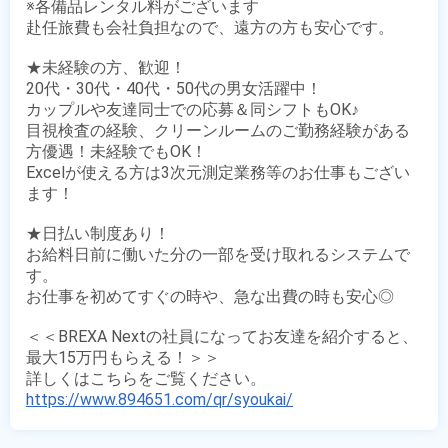
※各備品レンタル料がございます

赴任旅費も会社負担なので、遠方の方も安心です。

★未経験の方、歓迎！

20代・30代・40代・50代の男女活躍中！

カップルや友達同士での応募＆同シフトもOK♪

目視検査の経験、クリーンルームのご勤務経験がある
方優遇！未経験でもOK！

Excelが使える方は3次元測定業務等のお仕事もござい
ます！

★日払い制度あり！

お給料日前に働いた分の一部を受け取れるシステムで
す。

お仕事を初めてすぐの時や、急な出費の時も安心◎

＜＜BREXA Nextの社員になってお友達を紹介すると、
最大15万円もらえる！＞＞

https://www.894651.com/qr/syoukai/