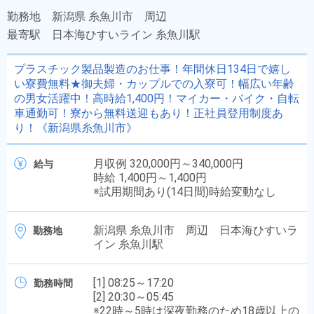
勤務地
新潟県 糸魚川市 周辺
最寄駅
日本海ひすいライン 糸魚川駅
プラスチック製品製造のお仕事！年間休日134日で嬉し
い寮費無料★御夫婦・カップルでの入寮可！幅広い年齢
の男女活躍中！高時給1,400円！マイカー・バイク・自転
車通勤可！寮から無料送迎もあり！正社員登用制度あ
り！《新潟県糸魚川市》
月収例 320,000円～340,000円
給与
時給 1,400円～1,400円
※試用期間あり(14日間)時給変動なし
新潟県 糸魚川市 周辺 日本海ひすいラ
勤務地
イン 糸魚川駅
[1] 08:25～17:20
勤務時間
[2] 20:30～05:45
※22時～5時は深夜勤務のため18歳以上の