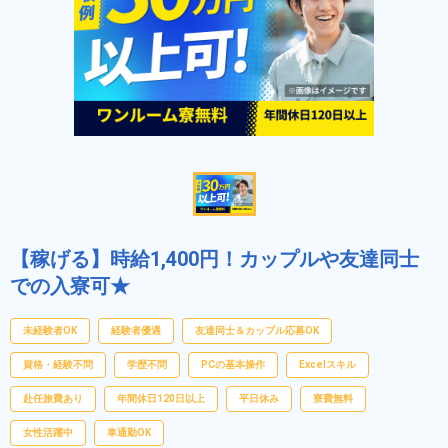
【稼げる】時給1,400円！カップルや友達同士
での入寮可★
未経験者OK
経験者優遇
友達同士＆カップル応募OK
資格・経験不問
学歴不問
PCの基本操作
Excelスキル
赴任旅費あり
年間休日120日以上
平日休み
寮費無料
女性活躍中
車通勤OK