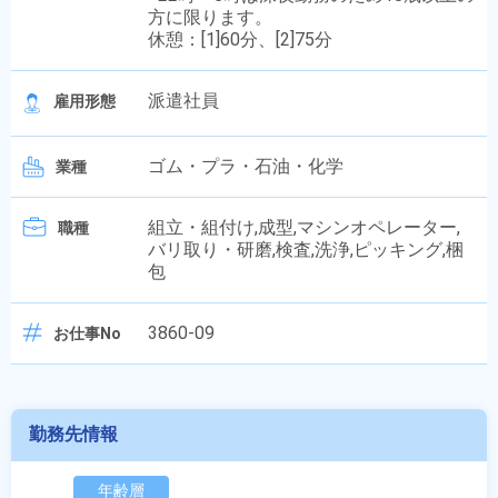
方に限ります。
休憩：[1]60分、[2]75分
派遣社員
雇用形態
ゴム・プラ・石油・化学
業種
組立・組付け,成型,マシンオペレーター,
職種
バリ取り・研磨,検査,洗浄,ピッキング,梱
包
3860-09
お仕事No
勤務先情報
年齢層