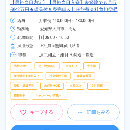
【最短当日内定】【最短当日入寮】未経験でも月収
例42万円★備品付き寮完備＆赴任旅費会社負担◎昇
給・業績賞与あり！組立や塗装など自動車製造の各
給与
月収例 410,000円～430,000円

種作業！《愛知県大府市》
月給 277,000円～277,000円
勤務地
愛知県大府市　周辺
勤務時間
[1] 08:00～16:50

[2] 06:25～15:10

雇用形態
正社員 ※無期雇用派遣
[3] 17:05～01:50
職種
加工,組立・組付け,鋳造・鍛造
男性活躍中
赴任旅費あり
送迎あり
寮完備
年間休日120日以上
社会保険完備
経験者優遇
資格・経験不問
未経験者OK
土日休み
女性活躍中
寮費無料
キャンペーン実施中！
キープする
詳細をみる