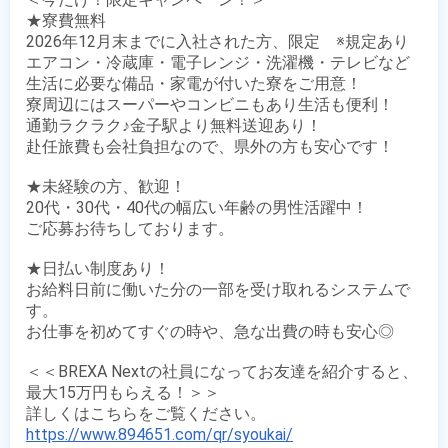
★寮費無料

2026年12月末までに入社された方、限定　※規定あり

エアコン・冷蔵庫・電子レンジ・洗濯機・テレビなど

生活に必要な備品・家電が付いた寮をご用意！

寮周辺にはスーパーやコンビニもあり生活も便利！

通勤ラクラク♪金子駅より無料送迎あり！

赴任旅費も会社負担なので、県外の方も安心です！

★未経験の方、歓迎！

20代・30代・40代の幅広い年齢の男性活躍中！

ご応募お待ちしております。

★日払い制度あり！

お給料日前に働いた分の一部を受け取れるシステムで
す。

お仕事を初めてすぐの時や、急な出費の時も安心◎

＜＜BREXA Nextの社員になってお友達を紹介すると、
最大15万円もらえる！＞＞

https://www.894651.com/qr/syoukai/