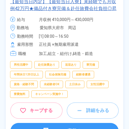
【最短当日内定】【最短当日入寮】未経験でも月収
例42万円★備品付き寮完備＆赴任旅費会社負担◎昇
給・業績賞与あり！組立や塗装など自動車製造の各
給与
月収例 410,000円～430,000円

種作業！《愛知県大府市》
月給 277,000円～277,000円
勤務地
愛知県大府市　周辺
勤務時間
[1] 08:00～16:50

[2] 06:25～15:10

雇用形態
正社員 ※無期雇用派遣
[3] 17:05～01:50
職種
加工,組立・組付け,鋳造・鍛造
男性活躍中
赴任旅費あり
送迎あり
寮完備
年間休日120日以上
社会保険完備
経験者優遇
資格・経験不問
未経験者OK
土日休み
女性活躍中
寮費無料
キャンペーン実施中！
キープする
詳細をみる