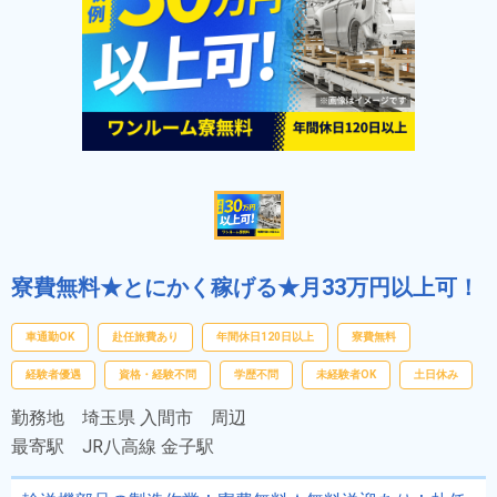
寮費無料★とにかく稼げる★月33万円以上可！
車通勤OK
赴任旅費あり
年間休日120日以上
寮費無料
経験者優遇
資格・経験不問
学歴不問
未経験者OK
土日休み
勤務地
埼玉県 入間市 周辺
最寄駅
JR八高線 金子駅