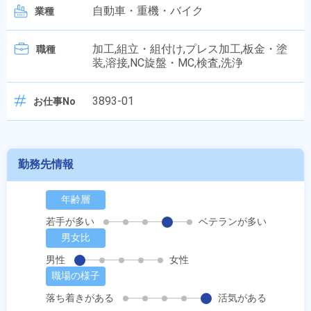
自動車・重機・バイク
業種
加工,組立・組付け,プレス加工,板金・塗
職種
装,溶接,NC旋盤・MC,検査,洗浄
3893-01
お仕事No
勤務先情報
年齢層
若手が多い
ベテランが多い
男女比
男性
女性
職場の様子
落ち着きがある
活気がある