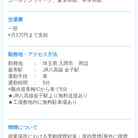
ゴールデンウィーク、夏季休暇、冬季休暇
交通費
一部

※月3万円まで支給
勤務地・アクセス方法
勤務地　　：　埼玉県 入間市　周辺

最寄駅　　：　JR八高線 金子駅

通勤手段　：　車

通勤時間　：　5分

※圏央道青梅ICから車で5分

★JR八高線金子駅より無料送迎あり

★工場敷地内に無料駐車場あり

喫煙について
就業場所における受動喫煙対策：屋内禁煙(屋外に喫煙