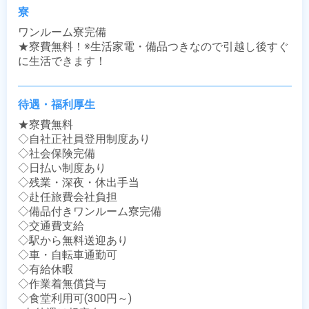
寮
ワンルーム寮完備

★寮費無料！※生活家電・備品つきなので引越し後すぐ
に生活できます！
待遇・福利厚生
★寮費無料

◇自社正社員登用制度あり

◇社会保険完備

◇日払い制度あり

◇残業・深夜・休出手当

◇赴任旅費会社負担

◇備品付きワンルーム寮完備

◇交通費支給

◇駅から無料送迎あり

◇車・自転車通勤可

◇有給休暇

◇作業着無償貸与

◇食堂利用可(300円～)
