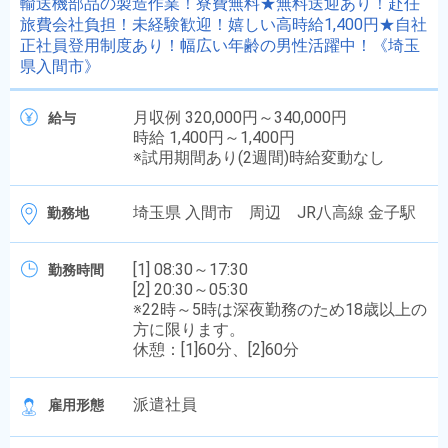
輸送機部品の製造作業！寮費無料★無料送迎あり！赴任
旅費会社負担！未経験歓迎！嬉しい高時給1,400円★自社
正社員登用制度あり！幅広い年齢の男性活躍中！《埼玉
県入間市》
月収例 320,000円～340,000円
給与
時給 1,400円～1,400円
※試用期間あり(2週間)時給変動なし
埼玉県 入間市 周辺 JR八高線 金子駅
勤務地
[1] 08:30～17:30
勤務時間
[2] 20:30～05:30
※22時～5時は深夜勤務のため18歳以上の
方に限ります。
休憩：[1]60分、[2]60分
派遣社員
雇用形態