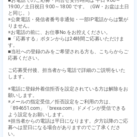
■お電話でのご応募・問合せ受付時間は 平日 9:00～
19:00／土日祝日 9:00～18:00 です。（GW・お盆は土日
と同じ。）

※公衆電話・発信者番号非通知・一部IP電話からは繋が
りません。

※お電話の前に、お仕事No.をお控えください。

■「応募する」ボタンからは24時間ご応募いただけま
す。

■当社への登録のみをご希望される方も、こちらからご
応募ください。

ご応募受付後、担当者から電話で詳細のご説明をいた
します。

※電話に登録外着信拒否を設定されている方は解除をお
願いします。

※メールの指定受信／拒否設定をご利用の方は、
「894651.com」「brexa.com」ドメインが受信できる
よう設定をお願いします。

※担当者からの電話は平日になります。夕方以降のご応
募へは翌日になる場合がありますのでご了承くださ