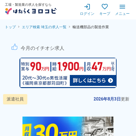
工場・製造業の求人を探すなら
ログイン
キープ
メニュー
トップ
エリア検索 埼玉の求人一覧
輸送機部品の製造作業
輸送機部品の製造作業！寮費無
今月のイチオシ求人
派遣社員
2026年8月3日
更新