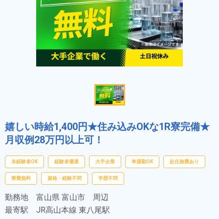
嬉しい時給1,400円★住み込みOKな1R寮完備★
月収例28万円以上可！
未経験者OK
経験者優遇
大手企業
車通勤OK
赴任旅費あり
寮費無料
資格・経験不問
学歴不問
勤務地
富山県 富山市 周辺
最寄駅
JR高山本線 東八尾駅