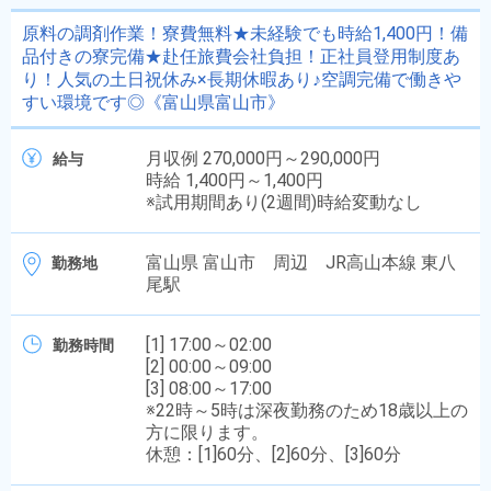
原料の調剤作業！寮費無料★未経験でも時給1,400円！備
品付きの寮完備★赴任旅費会社負担！正社員登用制度あ
り！人気の土日祝休み×長期休暇あり♪空調完備で働きや
すい環境です◎《富山県富山市》
月収例 270,000円～290,000円
給与
時給 1,400円～1,400円
※試用期間あり(2週間)時給変動なし
富山県 富山市 周辺 JR高山本線 東八
勤務地
尾駅
[1] 17:00～02:00
勤務時間
[2] 00:00～09:00
[3] 08:00～17:00
※22時～5時は深夜勤務のため18歳以上の
方に限ります。
休憩：[1]60分、[2]60分、[3]60分