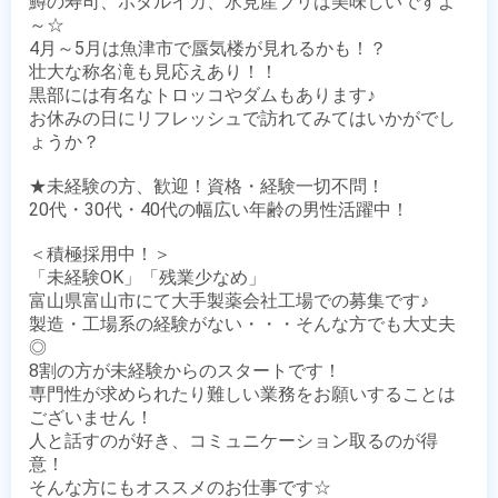
鱒の寿司、ホタルイカ、氷見産ブリは美味しいですよ
～☆

4月～5月は魚津市で蜃気楼が見れるかも！？　

壮大な称名滝も見応えあり！！　

黒部には有名なトロッコやダムもあります♪

お休みの日にリフレッシュで訪れてみてはいかがでし
ょうか？

★未経験の方、歓迎！資格・経験一切不問！

20代・30代・40代の幅広い年齢の男性活躍中！

＜積極採用中！＞

「未経験OK」「残業少なめ」

富山県富山市にて大手製薬会社工場での募集です♪

製造・工場系の経験がない・・・そんな方でも大丈夫
◎

8割の方が未経験からのスタートです！

専門性が求められたり難しい業務をお願いすることは
ございません！

人と話すのが好き、コミュニケーション取るのが得
意！

そんな方にもオススメのお仕事です☆
