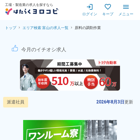
工場・製造業の求人を探すなら
ログイン
キープ
メニュー
トップ
エリア検索 富山の求人一覧
原料の調剤作業
原料の調剤作業！寮費無料★未
今月のイチオシ求人
派遣社員
2026年8月3日
更新