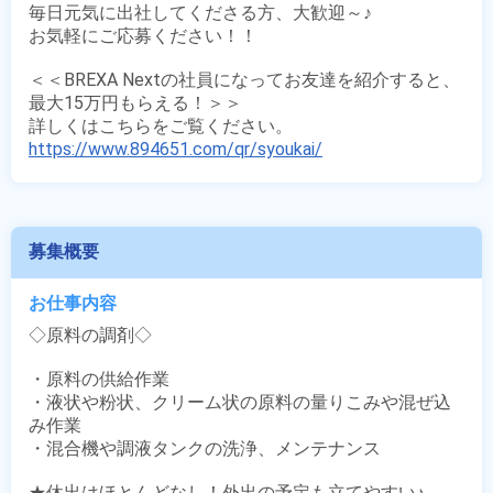
毎日元気に出社してくださる方、大歓迎～♪

お気軽にご応募ください！！

＜＜BREXA Nextの社員になってお友達を紹介すると、
最大15万円もらえる！＞＞

https://www.894651.com/qr/syoukai/
募集概要
お仕事内容
◇原料の調剤◇

・原料の供給作業

・液状や粉状、クリーム状の原料の量りこみや混ぜ込
み作業

・混合機や調液タンクの洗浄、メンテナンス 

★休出はほとんどなし！外出の予定も立てやすい♪
