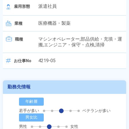
派遣社員
雇用形態
医療機器・製薬
業種
マシンオペレーター,部品供給・充填・運
職種
搬,エンジニア・保守・点検,清掃
4219-05
お仕事No
勤務先情報
年齢層
若手が多い
ベテランが多い
男女比
男性
女性