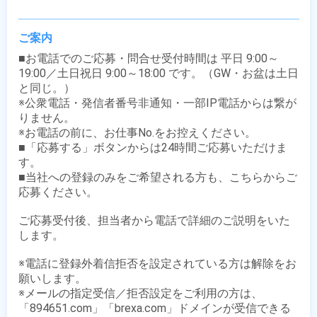
ご案内
■お電話でのご応募・問合せ受付時間は 平日 9:00～
19:00／土日祝日 9:00～18:00 です。（GW・お盆は土日
と同じ。）

※公衆電話・発信者番号非通知・一部IP電話からは繋が
りません。

※お電話の前に、お仕事No.をお控えください。

■「応募する」ボタンからは24時間ご応募いただけま
す。

■当社への登録のみをご希望される方も、こちらからご
応募ください。

ご応募受付後、担当者から電話で詳細のご説明をいた
します。

※電話に登録外着信拒否を設定されている方は解除をお
願いします。

※メールの指定受信／拒否設定をご利用の方は、
「894651.com」「brexa.com」ドメインが受信できる