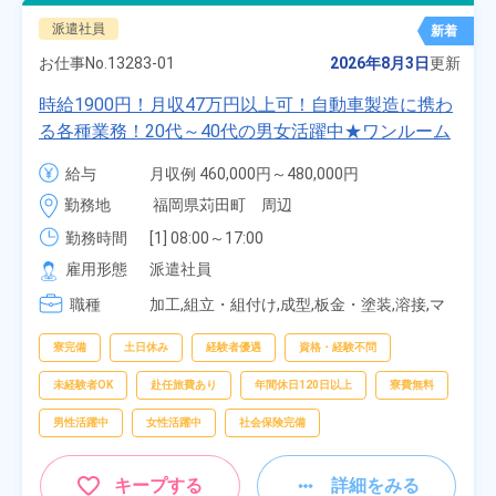
派遣社員
新着
お仕事No.
13283-01
2026年8月3日
更新
時給1900円！月収47万円以上可！自動車製造に携わ
る各種業務！20代～40代の男女活躍中★ワンルーム
寮無料！マイカー通勤OK！無料駐車場あり！赴任旅
給与
月収例 460,000円～480,000円

費会社負担！社員食堂あり！日払いあり！土日休
時給 1,900円～1,900円
勤務地
福岡県苅田町　周辺
み！特別賞与90万円支給！《福岡県京都郡苅田町》
勤務時間
[1] 08:00～17:00

[2] 20:00～05:00

雇用形態
派遣社員
[3] 06:30～15:00

職種
[4] 14:30～23:00

加工,組立・組付け,成型,板金・塗装,溶接,マ
[5] 22:30～07:00
シンオペレーター,部品供給・充填・運搬,検
査,物流・配送
寮完備
土日休み
経験者優遇
資格・経験不問
未経験者OK
赴任旅費あり
年間休日120日以上
寮費無料
男性活躍中
女性活躍中
社会保険完備
キープする
詳細をみる