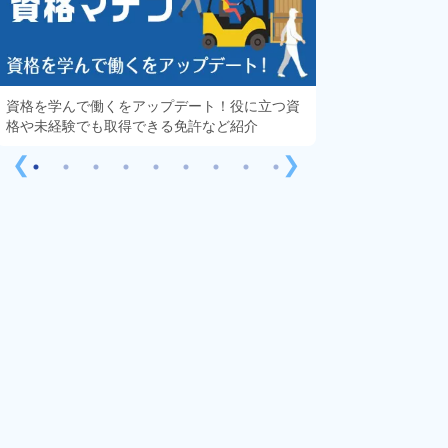
資格を学んで働くをアップデート！役に立つ資
知っておきたい「
格や未経験でも取得できる免許など紹介
する疑問や不安を
❮
❯