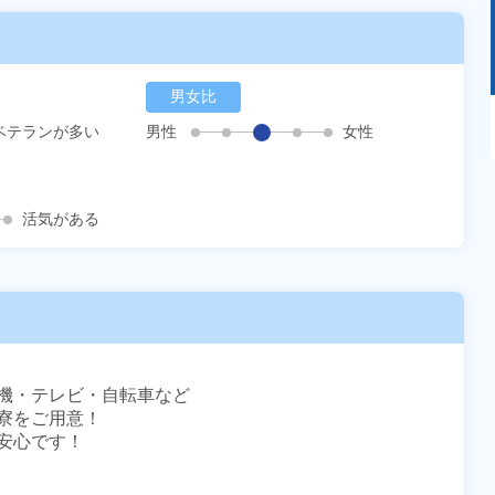
男女比
あるモノに魅了され続け気がつけばマニア
ベテランが多い
男性
女性
に！？ディープな世界にあなたもきっとハマる
はず！
活気がある
機・テレビ・自転車など

をご用意！

心です！
