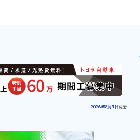
ら
作業！寮費無料★嬉しい時給1
未読
派遣社員
お仕事No.
2016-
2026年8月3日
更
04
新
金属部品の測定及び検査作業！経
2026年8月3日
更新
験者歓迎★正社員登用のチャンス
あり！高時給1,430円！寮費無料！
給与
月収例 290,000円～
赴任旅費会社負担！マイカー通勤
310,000円

勤務地
三重県いなべ市　周辺
OK！無料駐車場完備！《三重県い
時給 1,430円～1,430円