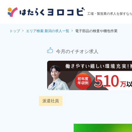
工場・製造業の求人を探すな
トップ
エリア検索 新潟の求人一覧
電子部品の検査や梱包作業
電子部品の検査・梱包
今月のイチオシ求人
派遣社員