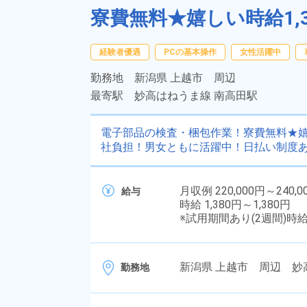
寮費無料★嬉しい時給1,
経験者優遇
PCの基本操作
女性活躍中
勤務地
新潟県 上越市 周辺
最寄駅
妙高はねうま線 南高田駅
電子部品の検査・梱包作業！寮費無料★嬉
社負担！男女ともに活躍中！日払い制度
月収例 220,000円～240,0
給与
時給 1,380円～1,380円
※試用期間あり(2週間)時
新潟県 上越市 周辺 妙
勤務地