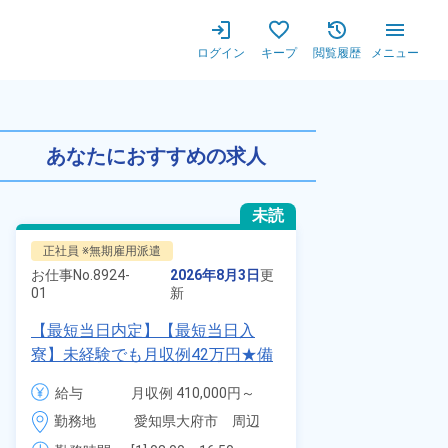
ログイン
キープ
閲覧履歴
メニュー
,380円！空調完備で働きや
あなたにおすすめの求人
未読
正社員 ※無期雇用派遣
正社員 ※無期
お仕事No.
8924-
2026年8月3日
更
お仕事No.
7011
01
新
01
【最短当日内定】【最短当日入
自動車の溶接
寮】未経験でも月収例42万円★備
査業務！月収
品付き寮完備＆赴任旅費会社負担
付きワンルー
給与
月収例 410,000円～
給与
◎昇給・業績賞与あり！組立や塗
会社負担★人
430,000円

勤務地
愛知県大府市　周辺
勤務地
装など自動車製造の各種作業！
＆業績賞与あ
月給 277,000円～