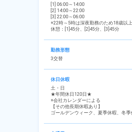
[1] 06:00～14:00

[2] 14:00～22:00

[3] 22:00～06:00

※22時～5時は深夜勤務のため18歳以
休憩：[1]45分、[2]45分、[3]45分
勤務形態
3交替
休日休暇
土・日

★年間休日120日★

※会社カレンダーによる

【その他長期休暇あり】

ゴールデンウィーク、夏季休暇、冬季