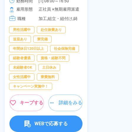
《愛知県大府市》
可！無料駐車
勤務時間
[1] 08:00～16:50

勤務時間
277,000円
[2] 06:25～15:10

の応募OK★
雇用形態
正社員 ※無期雇用派遣
雇用形態
[3] 17:05～01:50
職種
加工,組立・組付け,鋳
職種
造・鍛造
男性活躍中
赴任旅費あり
寮完備
経
送迎あり
寮完備
資格・経験不問
年間休日120日以上
社会保険完備
赴任旅費あり
経験者優遇
資格・経験不問
男性活躍中
未経験者OK
土日休み
社会保険完備
女性活躍中
寮費無料
キャンペーン実
キャンペーン実施中！
キープ
キープする
詳細をみる
WEBで応募する