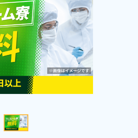
なべ市》
勤務時間
[1] 08:30～17:00

[2] 20:30～05:00
雇用形態
派遣社員
職種
加工,成型,鋳造・鍛造,検
査
男性活躍中
赴任旅費あり
寮完備
寮費無料
社会保険完備
経験者優遇
資格・経験不問
未経験者OK
キープする
詳細をみる
WEBで応募する