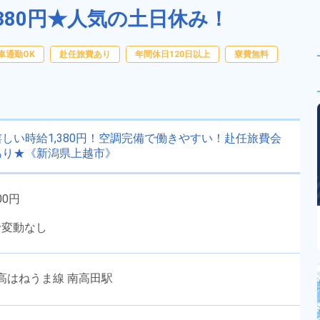
380円★人気の土日休み！
車通勤OK
赴任旅費あり
年間休日120日以上
寮費無料
しい時給1,380円！空調完備で働きやすい！赴任旅費会
あり★《新潟県上越市》
00円
給変動なし
高はねうま線 南高田駅