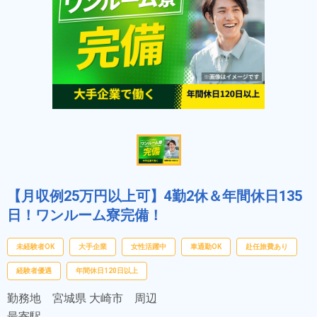
【月収例25万円以上可】4勤2休＆年間休日135
日！ワンルーム寮完備！
未経験者OK
大手企業
女性活躍中
車通勤OK
赴任旅費あり
経験者優遇
年間休日120日以上
勤務地
宮城県 大崎市 周辺
最寄駅