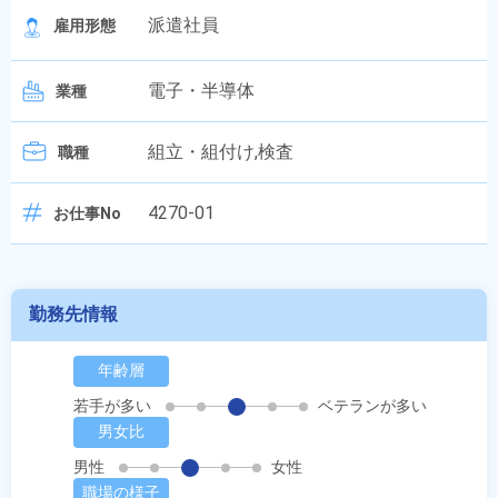
派遣社員
雇用形態
電子・半導体
業種
組立・組付け,検査
職種
4270-01
お仕事No
勤務先情報
年齢層
若手が多い
ベテランが多い
男女比
男性
女性
職場の様子