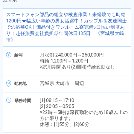
スマートフォン部品の組立や検査作業！未経験でも時給
1200円★幅広い年齢の男女活躍中！カップル＆友達同士
での応募OK！備品付きワンルーム寮完備♪日払い制度あ
り！赴任旅費会社負担◎年間休日135日！《宮城県大崎
市》
月収例 240,000円～260,000円
給与
時給 1,200円～1,200円
※試用期間あり(2週間)時給変動なし
宮城県 大崎市 周辺
勤務地
[1] 08:15～17:10
勤務時間
[2] 20:05～05:05
※22時～5時は深夜勤務のため18歳以上の
方に限ります。
休憩：[1]55分、[2]60分