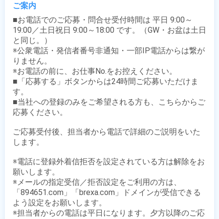
ご案内
■お電話でのご応募・問合せ受付時間は 平日 9:00～
19:00／土日祝日 9:00～18:00 です。（GW・お盆は土日
と同じ。）

※公衆電話・発信者番号非通知・一部IP電話からは繋が
りません。

※お電話の前に、お仕事No.をお控えください。

■「応募する」ボタンからは24時間ご応募いただけま
す。

■当社への登録のみをご希望される方も、こちらからご
応募ください。

ご応募受付後、担当者から電話で詳細のご説明をいた
します。

※電話に登録外着信拒否を設定されている方は解除をお
願いします。

※メールの指定受信／拒否設定をご利用の方は、
「894651.com」「brexa.com」ドメインが受信できる
よう設定をお願いします。

※担当者からの電話は平日になります。夕方以降のご応