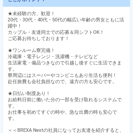
★未経験の方、歓迎！

20代・30代・40代・50代の幅広い年齢の男女ともに活
躍中！

カップル・友達同士での応募＆同シフトOK！

ご応募お待ちしております！

★ワンルーム寮完備！

冷蔵庫・電子レンジ・洗濯機・テレビなど

生活家電・備品つきなので引越し後すぐに生活できま
す。

寮周辺にはスーパーやコンビニもあり生活も便利！

赴任旅費も会社負担なので、遠方の方も安心です。

★日払い制度あり！

お給料日前に働いた分の一部を受け取れるシステムで
す。

お仕事を初めてすぐの時や、急な出費の時も安心で
す。

＜＜BREXA Nextの社員になってお友達を紹介すると、