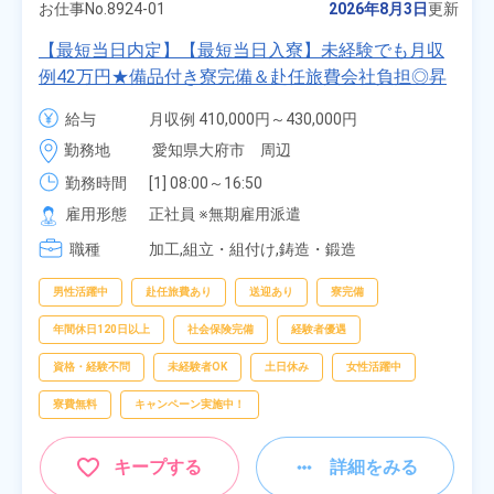
お仕事No.
8924-01
2026年8月3日
更新
【最短当日内定】【最短当日入寮】未経験でも月収
例42万円★備品付き寮完備＆赴任旅費会社負担◎昇
給・業績賞与あり！組立や塗装など自動車製造の各
給与
月収例 410,000円～430,000円

種作業！《愛知県大府市》
月給 277,000円～277,000円
勤務地
愛知県大府市　周辺
勤務時間
[1] 08:00～16:50

[2] 06:25～15:10

雇用形態
正社員 ※無期雇用派遣
[3] 17:05～01:50
職種
加工,組立・組付け,鋳造・鍛造
男性活躍中
赴任旅費あり
送迎あり
寮完備
年間休日120日以上
社会保険完備
経験者優遇
資格・経験不問
未経験者OK
土日休み
女性活躍中
寮費無料
キャンペーン実施中！
キープする
詳細をみる