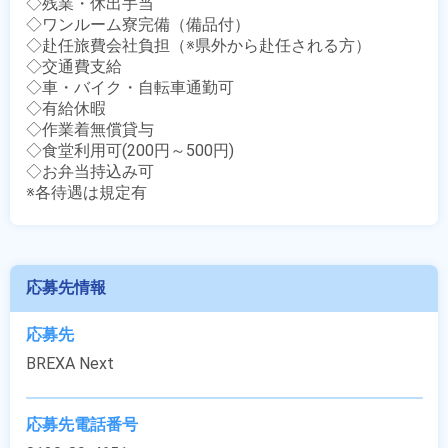
◇残業・休出手当

◇ワンルーム寮完備（備品付）

◇赴任旅費会社負担（※県外から赴任される方）

◇交通費支給

◇車・バイク・自転車通勤可

◇有給休暇

◇作業着無償貸与

◇食堂利用可(200円～500円)

◇お弁当持込み可

※各待遇は規定有
応募先情報
応募先
BREXA Next
応募先電話番号