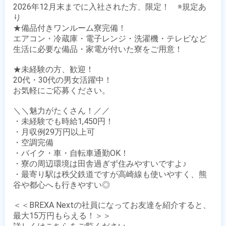
2026年12月末までに入社された方、限定！　※規定あ
り

★備品付きワンルーム寮完備！

エアコン・冷蔵庫・電子レンジ・洗濯機・テレビなど

生活に必要な備品・家電が付いた寮をご用意！

★未経験の方、歓迎！

20代・30代の男女活躍中！

お気軽にご応募ください。

＼＼魅力がたくさん！／／

・未経験でも時給1,450円！

・月収例29万円以上可

・空調完備

・バイク・車・自転車通勤OK！

・寮の周辺環境は田舎過ぎず住みやすいですよ♪

・最寄り駅は秩父鉄道ですが高崎線も使いやすく、熊
谷や都心へも行きやすい◎

＜＜BREXA Nextの社員になってお友達を紹介すると、
最大15万円もらえる！＞＞
