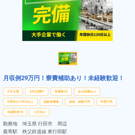
月収例29万円！寮費補助あり！未経験歓迎！
大手企業
女性活躍中
車通勤OK
赴任旅費あり
年間休日120日以上
経験者優遇
資格・経験不問
学歴不問
未経験者OK
土日休み
勤務地
埼玉県 行田市 周辺
最寄駅
秩父鉄道線 東行田駅