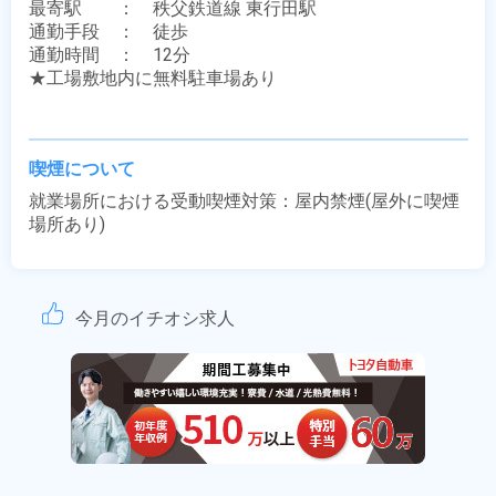
最寄駅　　：　秩父鉄道線 東行田駅

通勤手段　：　徒歩

通勤時間　：　12分

★工場敷地内に無料駐車場あり

喫煙について
就業場所における受動喫煙対策：屋内禁煙(屋外に喫煙
場所あり)
今月のイチオシ求人