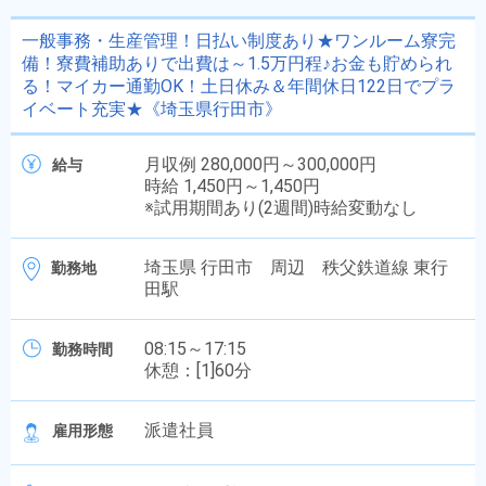
一般事務・生産管理！日払い制度あり★ワンルーム寮完
備！寮費補助ありで出費は～1.5万円程♪お金も貯められ
る！マイカー通勤OK！土日休み＆年間休日122日でプラ
イベート充実★《埼玉県行田市》
月収例 280,000円～300,000円
給与
時給 1,450円～1,450円
※試用期間あり(2週間)時給変動なし
埼玉県 行田市 周辺 秩父鉄道線 東行
勤務地
田駅
08:15～17:15
勤務時間
休憩：[1]60分
派遣社員
雇用形態