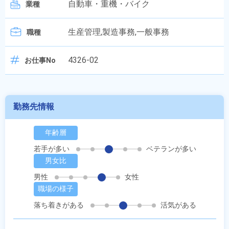
自動車・重機・バイク
業種
生産管理,製造事務,一般事務
職種
4326-02
お仕事No
勤務先情報
年齢層
若手が多い
ベテランが多い
男女比
男性
女性
職場の様子
落ち着きがある
活気がある