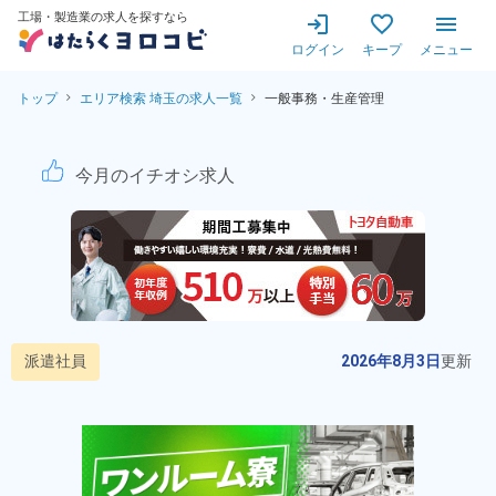
工場・製造業の求人を探すなら
ログイン
キープ
メニュー
トップ
エリア検索 埼玉の求人一覧
一般事務・生産管理
一般事務・生産管理！日払い制
今月のイチオシ求人
派遣社員
2026年8月3日
更新