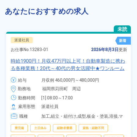
あなたにおすすめの求人
未読
派遣社員
新着
お仕事No.
13283-01
2026年8月3日
更新
時給1900円！月収47万円以上可！自動車製造に携わ
る各種業務！20代～40代の男女活躍中★ワンルーム
寮無料！マイカー通勤OK！無料駐車場あり！赴任旅
給与
月収例 460,000円～480,000円

費会社負担！社員食堂あり！日払いあり！土日休
時給 1,900円～1,900円
勤務地
福岡県苅田町　周辺
み！特別賞与90万円支給！《福岡県京都郡苅田町》
勤務時間
[1] 08:00～17:00

[2] 20:00～05:00

雇用形態
派遣社員
[3] 06:30～15:00

職種
[4] 14:30～23:00

加工,組立・組付け,成型,板金・塗装,溶接,マ
[5] 22:30～07:00
シンオペレーター,部品供給・充填・運搬,検
査,物流・配送
寮完備
土日休み
経験者優遇
資格・経験不問