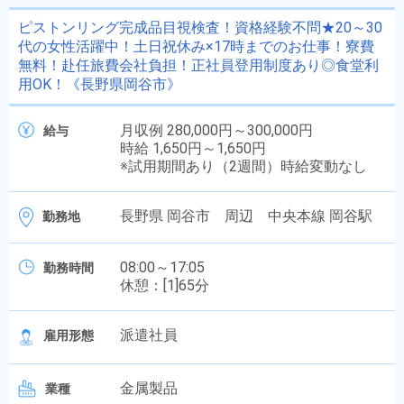
ピストンリング完成品目視検査！資格経験不問★20～30
代の女性活躍中！土日祝休み×17時までのお仕事！寮費
無料！赴任旅費会社負担！正社員登用制度あり◎食堂利
用OK！《長野県岡谷市》
月収例 280,000円～300,000円
給与
時給 1,650円～1,650円
※試用期間あり（2週間）時給変動なし
長野県 岡谷市 周辺 中央本線 岡谷駅
勤務地
08:00～17:05
勤務時間
休憩：[1]65分
派遣社員
雇用形態
金属製品
業種