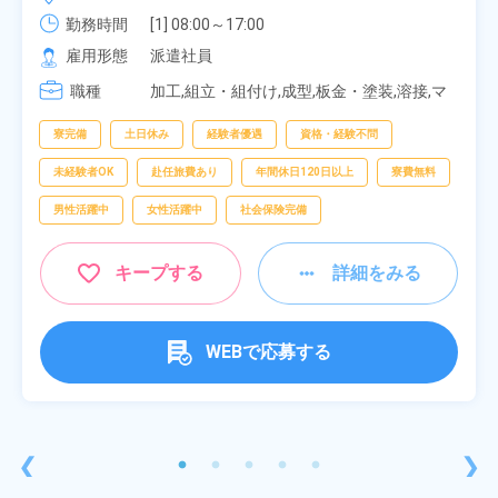
勤務時間
[1] 08:00～17:00

[2] 20:00～05:00

雇用形態
派遣社員
[3] 06:30～15:00

職種
[4] 14:30～23:00

加工,組立・組付け,成型,板金・塗装,溶接,マ
[5] 22:30～07:00
シンオペレーター,部品供給・充填・運搬,検
査,物流・配送
寮完備
土日休み
経験者優遇
資格・経験不問
未経験者OK
赴任旅費あり
年間休日120日以上
寮費無料
男性活躍中
女性活躍中
社会保険完備
キープする
詳細をみる
WEBで応募する
❮
❯