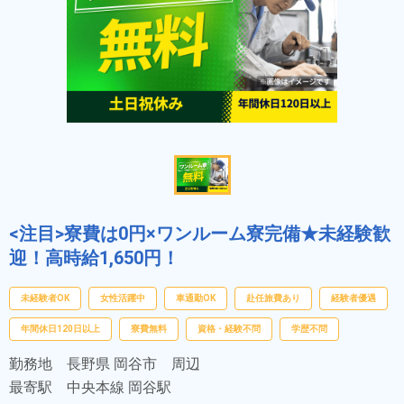
<注目>寮費は0円×ワンルーム寮完備★未経験歓
迎！高時給1,650円！
未経験者OK
女性活躍中
車通勤OK
赴任旅費あり
経験者優遇
年間休日120日以上
寮費無料
資格・経験不問
学歴不問
勤務地
長野県 岡谷市 周辺
最寄駅
中央本線 岡谷駅