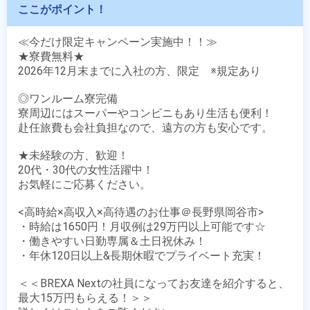
ここがポイント！
≪今だけ限定キャンペーン実施中！！≫

★寮費無料★

2026年12月末までに入社の方、限定　※規定あり

◎ワンルーム寮完備

寮周辺にはスーパーやコンビニもあり生活も便利！

赴任旅費も会社負担なので、遠方の方も安心です。

★未経験の方、歓迎！

20代・30代の女性活躍中！

お気軽にご応募ください。

<高時給×高収入×高待遇のお仕事＠長野県岡谷市>

・時給は1650円！月収例は29万円以上可能です☆

・働きやすい日勤専属＆土日祝休み！

・年休120日以上&長期休暇でプライベート充実！

＜＜BREXA Nextの社員になってお友達を紹介すると、
最大15万円もらえる！＞＞
