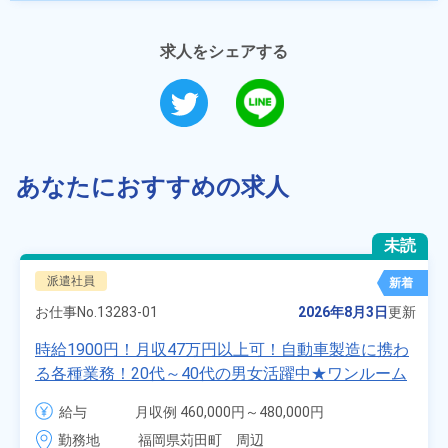
求人をシェアする
あなたにおすすめの求人
未読
派遣社員
新着
お仕事No.
13283-01
2026年8月3日
更新
時給1900円！月収47万円以上可！自動車製造に携わ
る各種業務！20代～40代の男女活躍中★ワンルーム
寮無料！マイカー通勤OK！無料駐車場あり！赴任旅
給与
月収例 460,000円～480,000円

費会社負担！社員食堂あり！日払いあり！土日休
時給 1,900円～1,900円
勤務地
福岡県苅田町　周辺
み！特別賞与90万円支給！《福岡県京都郡苅田町》