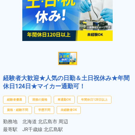
経験者大歓迎★人気の日勤＆土日祝休み★年間
休日124日★マイカー通勤可！
経験者優遇
溶接の資格
車通勤OK
年間休日120日以上
資格・経験不問
学歴不問
未経験者OK
勤務地
北海道 北広島市 周辺
最寄駅
JR千歳線 北広島駅