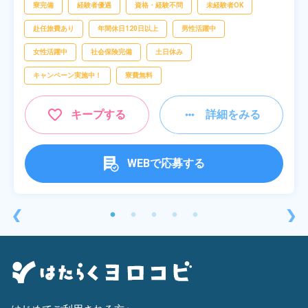
寮完備
経験者優遇
資格・経験不問
未経験者OK
赴任旅費あり
年間休日120日以上
男性活躍中
女性活躍中
社会保険完備
土日休み
キャンペーン実施中！
寮費無料
キープする
詳細をみる
WEBで応募する
❮
❯