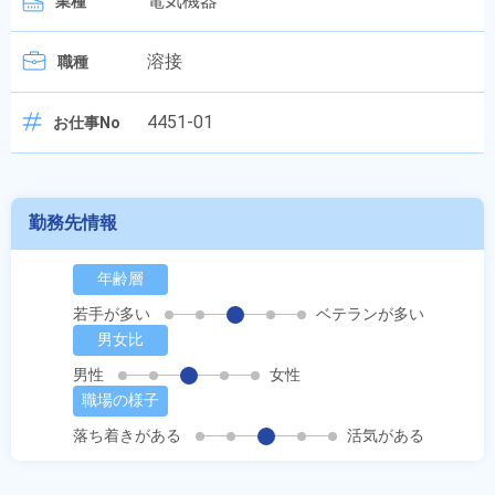
電気機器
業種
溶接
職種
4451-01
お仕事No
勤務先情報
年齢層
若手が多い
ベテランが多い
男女比
男性
女性
職場の様子
落ち着きがある
活気がある