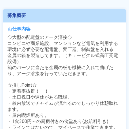
募集概要
お仕事内容
◇大型の配電盤のアーク溶接◇

コンビニや商業施設、マンションなど電気を利用する
環境に必ず必要な配電盤、変圧器、制御盤を入れる

金属の箱を製造してます。（キュービクル式高圧受電
設備）

箱のパーツに当たる金属の板を機械に入れて曲げた
り、アーク溶接を行っていただきます。

☆推しPoint☆

・定着率抜群！！！

・土日祝日や連休がある職場。

・校内放送でチャイムが流れるのでしっかり休憩取れ
ます。

・屋内喫煙所あり。

・1食300円～の厨房付きの食堂あり(お給料引き)

・ラインではないので、マイペースで作業できます。
