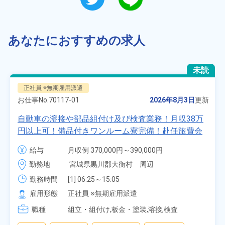
あなたにおすすめの求人
未読
正社員 ※無期雇用派遣
お仕事No.
70117-01
2026年8月3日
更新
自動車の溶接や部品組付け及び検査業務！月収38万
円以上可！備品付きワンルーム寮完備！赴任旅費会
社負担★人気の土日休み！昇給＆業績賞与あり！
給与
月収例 370,000円～390,000円

車・バイク通勤可！無料駐車場あり！カップルでの
時給 1,700円～1,700円
勤務地
宮城県黒川郡大衡村　周辺
応募OK★《宮城県大衡村》
勤務時間
[1] 06:25～15:05

[2] 16:00～00:40

雇用形態
正社員 ※無期雇用派遣
[3] 16:30～01:10

職種
[4] 08:00～16:40

組立・組付け,板金・塗装,溶接,検査
[5] 20:00～04:40