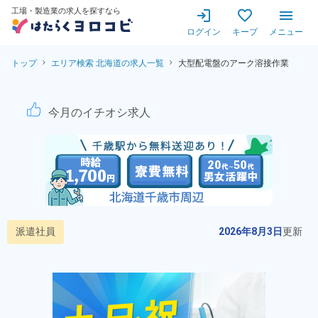
工場・製造業の求人を探すなら
ログイン
キープ
メニュー
トップ
エリア検索 北海道の求人一覧
大型配電盤のアーク溶接作業
大型配電盤のアーク溶接作業！
今月のイチオシ求人
派遣社員
2026年8月3日
更新