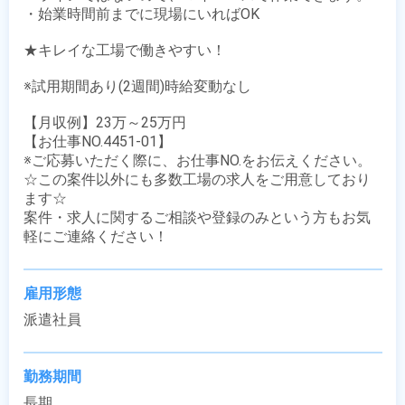
・始業時間前までに現場にいればOK

★キレイな工場で働きやすい！

※試用期間あり(2週間)時給変動なし

【月収例】23万～25万円

【お仕事NO.4451-01】

※ご応募いただく際に、お仕事NO.をお伝えください。

☆この案件以外にも多数工場の求人をご用意しており
ます☆

案件・求人に関するご相談や登録のみという方もお気
軽にご連絡ください！
雇用形態
派遣社員
勤務期間
長期
