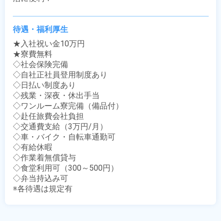
待遇・福利厚生
★入社祝い金10万円

★寮費無料

◇社会保険完備

◇自社正社員登用制度あり

◇日払い制度あり

◇残業・深夜・休出手当

◇ワンルーム寮完備（備品付）

◇赴任旅費会社負担

◇交通費支給（3万円/月）

◇車・バイク・自転車通勤可

◇有給休暇

◇作業着無償貸与

◇食堂利用可（300～500円）

◇弁当持込み可

※各待遇は規定有