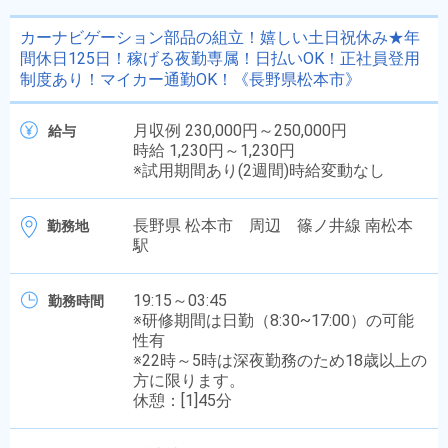
カーナビゲーション部品の組立！嬉しい土日祝休み★年
間休日125日！稼げる夜勤専属！日払いOK！正社員登用
制度あり！マイカー通勤OK！《長野県松本市》
月収例 230,000円～250,000円
給与
時給 1,230円～1,230円
※試用期間あり(2週間)時給変動なし
長野県 松本市 周辺 篠ノ井線 南松本
勤務地
駅
19:15～03:45
勤務時間
※研修期間は日勤（8:30~17:00）の可能
性有
※22時～5時は深夜勤務のため18歳以上の
方に限ります。
休憩：[1]45分