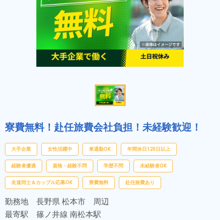
寮費無料！赴任旅費会社負担！未経験歓迎！
大手企業
女性活躍中
車通勤OK
年間休日120日以上
経験者優遇
資格・経験不問
学歴不問
未経験者OK
友達同士＆カップル応募OK
寮費無料
赴任旅費あり
勤務地
長野県 松本市 周辺
最寄駅
篠ノ井線 南松本駅