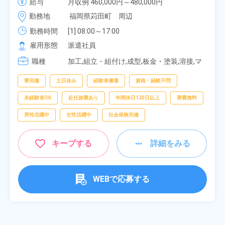
給与
月収例 460,000円～480,000円

費会社負担！社員食堂あり！日払いあり！土日休
時給 1,900円～1,900円
勤務地
福岡県苅田町　周辺
み！特別賞与90万円支給！《福岡県京都郡苅田町》
勤務時間
[1] 08:00～17:00

[2] 20:00～05:00

雇用形態
派遣社員
[3] 06:30～15:00

職種
[4] 14:30～23:00

加工,組立・組付け,成型,板金・塗装,溶接,マ
[5] 22:30～07:00
シンオペレーター,部品供給・充填・運搬,検
査,物流・配送
寮完備
土日休み
経験者優遇
資格・経験不問
未経験者OK
赴任旅費あり
年間休日120日以上
寮費無料
男性活躍中
女性活躍中
社会保険完備
キープする
詳細をみる
WEBで応募する