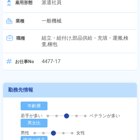
派遣社員
雇用形態
一般機械
業種
組立・組付け,部品供給・充填・運搬,検
職種
査,梱包
4477-17
お仕事No
勤務先情報
年齢層
若手が多い
ベテランが多い
男女比
男性
女性