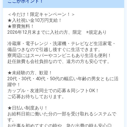
ここがポイント！
＜今だけ！限定キャンペーン！＞

★入社祝い金10万円支給！

★寮費無料！

2026年12月末までに入社の方、限定　※規定あり

冷蔵庫・電子レンジ・洗濯機・テレビなど生活家電・
備品つきなので引越し後すぐに生活できます。

寮周辺にはスーパーやコンビニもあり生活も便利！

赴任旅費も会社負担なので、遠方の方も安心です。

★未経験の方、歓迎！

20代・30代・40代・50代の幅広い年齢の男女ともに活
躍中！

カップル・友達同士での応募＆同シフトOK！

ご応募お待ちしております。

★日払い制度あり！

お給料日前に働いた分の一部を受け取れるシステムで
す。

お仕事を初めてすぐの時や、急な出費の時も安心◎
