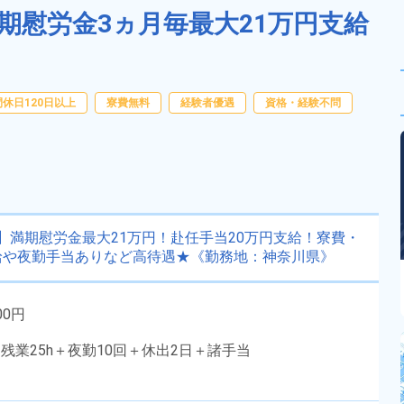
期慰労金3ヵ月毎最大21万円支給
休日120日以上
寮費無料
経験者優遇
資格・経験不問
】満期慰労金最大21万円！赴任手当20万円支給！寮費・
給や夜勤手当ありなど高待遇★《勤務地：神奈川県》
00円
残業25h＋夜勤10回＋休出2日＋諸手当