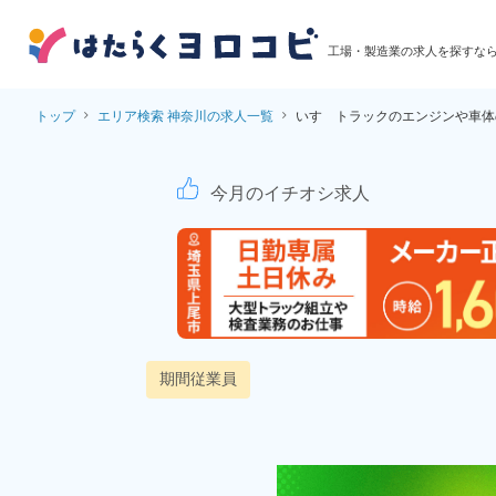
工場・製造業の求人を探すな
トップ
エリア検索 神奈川の求人一覧
いすゞトラックのエンジンや車体
いすゞ自動車株式会社
今月のイチオシ求人
期間従業員