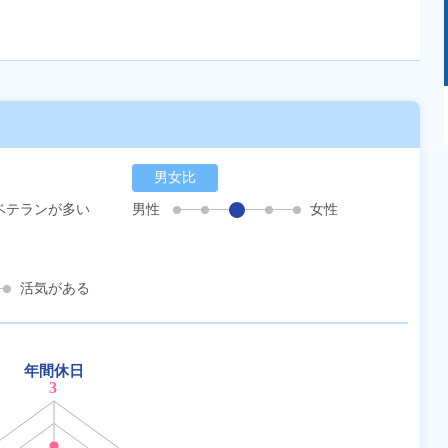
あるモノに魅了され続け気がつけばマニア
に！？ディープな世界にあなたもきっとハマる
はず！
男女比
ベテランが多い
男性
女性
活気がある