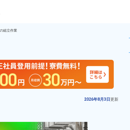
ら
の組立作業
 【臨時従業員 募集】満期慰
未読
派遣社員
お仕事No.
10996-
2026年8月3日
更
04
新
空圧機器の組立や検査作業！【月
2026年8月3日
更新
収例32万円以上】未経験歓迎◎20
代～40代の男女活躍中★自社正社
給与
月収例 310,000円～
員登用制度あり★交通費支給★食
330,000円

勤務地
茨城県常総市　周辺
堂利用可◎日払い制度あり★マイ
時給 1,700円～1,700円