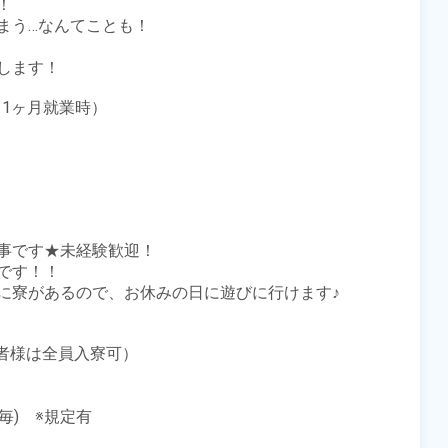


う…なんてことも！

ます！

1ヶ月就業時）

事です★未経験歓迎！

す！！

に寮があるので、お休みの日に遊びに行けます♪

者様は全員入寮可）

)　※規定有
