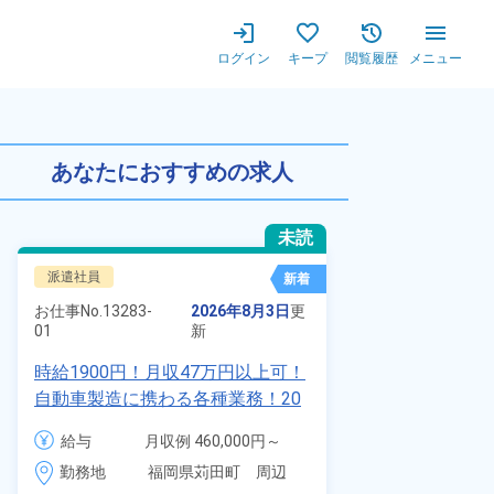
ログイン
キープ
閲覧履歴
メニュー
労金最大21万円！赴任手当20
あなたにおすすめの求人
未読
派遣社員
正社員 ※無期
新着
お仕事No.
7011
お仕事No.
13283-
2026年8月3日
更
01
01
新
自動車の溶接
時給1900円！月収47万円以上可！
査業務！月収
自動車製造に携わる各種業務！20
付きワンルー
代～40代の男女活躍中★ワンルー
給与
給与
月収例 460,000円～
会社負担★人
ム寮無料！マイカー通勤OK！無料
480,000円

勤務地
＆業績賞与あ
勤務地
福岡県苅田町　周辺
駐車場あり！赴任旅費会社負担！
時給 1,900円～1,900円