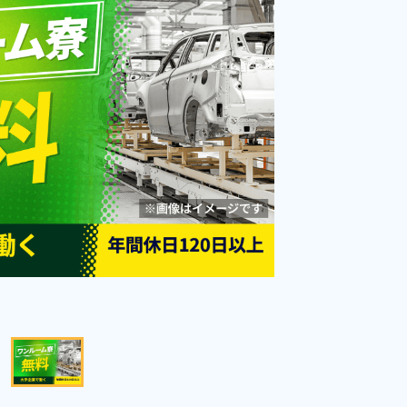
カー通勤可＆無料駐車場有《茨城
勤務時間
08:30～17:15
県常総市》
雇用形態
派遣社員
職種
組立・組付け,検査
未経験者OK
男性活躍中
女性活躍中
経験者優遇
資格・経験不問
土日祝休み
社会保険完備
寮完備
赴任旅費あり
寮費無料
キープする
詳細をみる
WEBで応募する