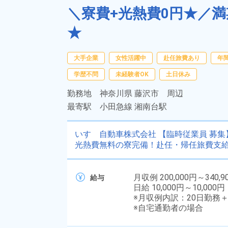
＼寮費+光熱費0円★／満
★
大手企業
女性活躍中
赴任旅費あり
年間
学歴不問
未経験者OK
土日休み
勤務地
神奈川県 藤沢市 周辺
最寄駅
小田急線 湘南台駅
いすゞ自動車株式会社 【臨時従業員 募集
光熱費無料の寮完備！赴任・帰任旅費支
月収例 200,000円～340,9
給与
日給 10,000円～10,000円
※月収例内訳：20日勤務＋
※自宅通勤者の場合