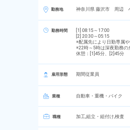
神奈川県 藤沢市 周辺 
勤務地
[1] 08:15～17:00
勤務時間
[2] 20:30～05:15
※配属先により日勤専属
※22時～5時は深夜勤務
休憩：[1]45分、[2]45分
期間従業員
雇用形態
自動車・重機・バイク
業種
加工,組立・組付け,検査
職種