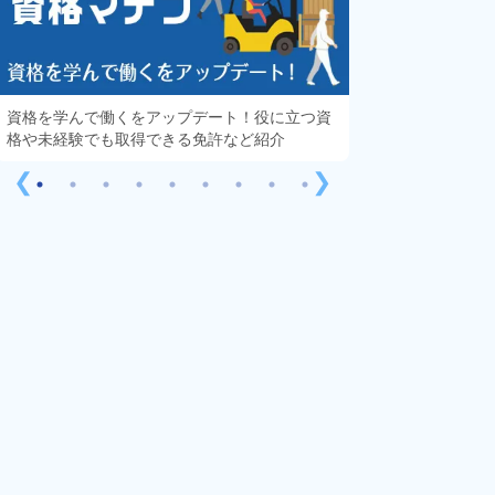
資格を学んで働くをアップデート！役に立つ資
知っておきたい「
格や未経験でも取得できる免許など紹介
する疑問や不安を
❮
❯