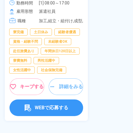
可！無料駐車
勤務時間
社員食堂あり！日払いあり！土日
勤務時間
[1] 08:00～17:00

の応募OK★
[2] 20:00～05:00

雇用形態
休み！特別賞与90万円支給！《福
雇用形態
派遣社員
[3] 06:30～15:00

岡県京都郡苅田町》
職種
職種
[4] 14:30～23:00

加工,組立・組付け,成型,
[5] 22:30～07:00
板金・塗装,溶接,マシン
寮完備
経
寮完備
土日休み
経験者優遇
オペレーター,部品供
給・充填・運搬,検査,物
資格・経験不問
資格・経験不問
未経験者OK
流・配送
赴任旅費あり
赴任旅費あり
年間休日120日以上
男性活躍中
寮費無料
男性活躍中
社会保険完備
女性活躍中
社会保険完備
キャンペーン実
キープする
詳細をみる
キープ
WEBで応募する