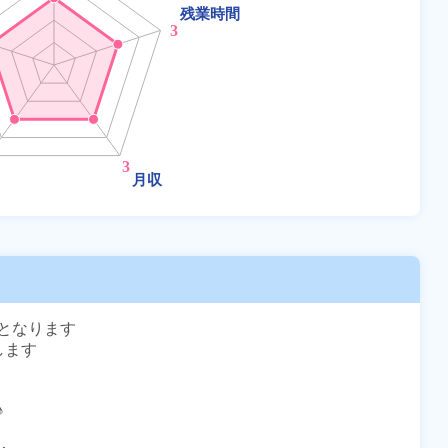
なります

ます


