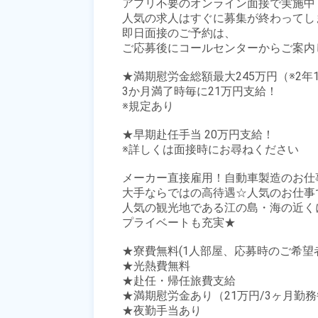
アプリ不要のオンライン面接で実施中！
人気の求人はすぐに募集が終わってしま
即日面接のご予約は、

ご応募後にコールセンターからご案内し
★満期慰労金総額最大245万円（※2年1
3か月満了時毎に21万円支給！

※規定あり

★早期赴任手当 20万円支給！

※詳しくは面接時にお尋ねください

メーカー直接雇用！自動車製造のお仕
大手ならではの高待遇☆人気のお仕事で
人気の観光地である江の島・海の近く
プライベートも充実★

★寮費無料(1人部屋、応募時のご希望
★光熱費無料

★赴任・帰任旅費支給

★満期慰労金あり（21万円/3ヶ月勤務毎
★夜勤手当あり
