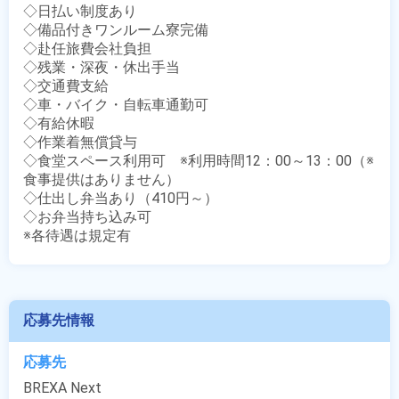
◇日払い制度あり

◇備品付きワンルーム寮完備

◇赴任旅費会社負担

◇残業・深夜・休出手当

◇交通費支給

◇車・バイク・自転車通勤可　

◇有給休暇

◇作業着無償貸与

◇食堂スペース利用可　※利用時間12：00～13：00（※
食事提供はありません）

◇仕出し弁当あり（410円～）

◇お弁当持ち込み可

※各待遇は規定有
応募先情報
応募先
BREXA Next