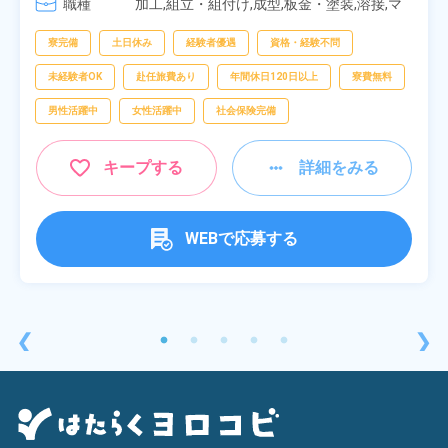
職種
[4] 14:30～23:00

加工,組立・組付け,成型,板金・塗装,溶接,マ
[5] 22:30～07:00
シンオペレーター,部品供給・充填・運搬,検
査,物流・配送
寮完備
土日休み
経験者優遇
資格・経験不問
未経験者OK
赴任旅費あり
年間休日120日以上
寮費無料
男性活躍中
女性活躍中
社会保険完備
キープする
詳細をみる
WEBで応募する
❮
❯