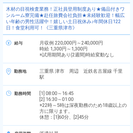
木材の目視検査業務！正社員登用制度あり★備品付きワ
ンルーム寮完備★赴任旅費会社負担★未経験歓迎！幅広
い年齢の男性活躍中！嬉しい土日祝休み♪年間休日122
日！食堂利用可！《三重県津市》
月収例 220,000円～240,000円
給与
時給 1,300円～1,300円
※試用期間あり(2週間)時給変動なし
三重県 津市 周辺 近鉄名古屋線 千里
勤務地
駅
[1] 08:00～16:45
勤務時間
[2] 16:30～01:00
※22時～5時は深夜勤務のため18歳以上の
方に限ります。
休憩：[1]60分、[2]45分