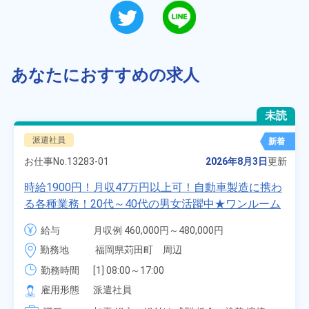
あなたにおすすめの求人
未読
派遣社員
新着
お仕事No.
13283-01
2026年8月3日
更新
時給1900円！月収47万円以上可！自動車製造に携わ
る各種業務！20代～40代の男女活躍中★ワンルーム
寮無料！マイカー通勤OK！無料駐車場あり！赴任旅
給与
月収例 460,000円～480,000円

費会社負担！社員食堂あり！日払いあり！土日休
時給 1,900円～1,900円
勤務地
福岡県苅田町　周辺
み！特別賞与90万円支給！《福岡県京都郡苅田町》
勤務時間
[1] 08:00～17:00

[2] 20:00～05:00

雇用形態
派遣社員
[3] 06:30～15:00
