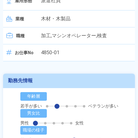
派遣社員
雇用形態
木材・木製品
業種
加工,マシンオペレーター,検査
職種
4850-01
お仕事No
勤務先情報
年齢層
若手が多い
ベテランが多い
男女比
男性
女性
職場の様子