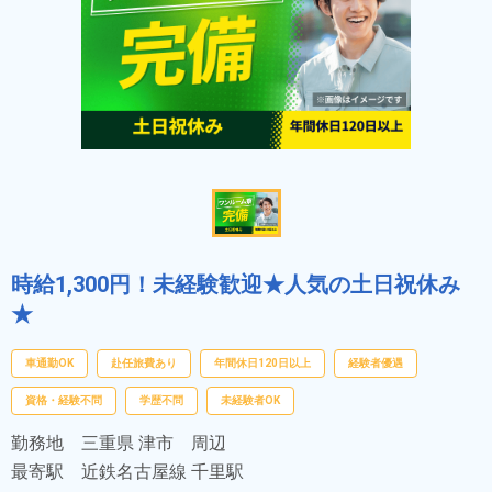
時給1,300円！未経験歓迎★人気の土日祝休み
★
車通勤OK
赴任旅費あり
年間休日120日以上
経験者優遇
資格・経験不問
学歴不問
未経験者OK
勤務地
三重県 津市 周辺
最寄駅
近鉄名古屋線 千里駅