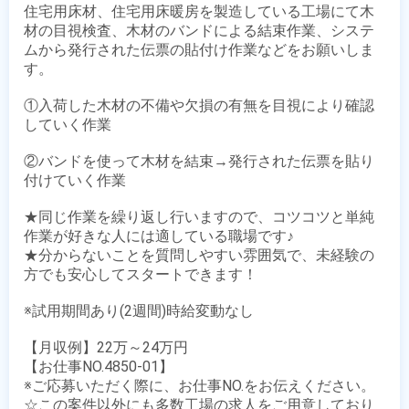
住宅用床材、住宅用床暖房を製造している工場にて木
材の目視検査、木材のバンドによる結束作業、システ
ムから発行された伝票の貼付け作業などをお願いしま
す。

①入荷した木材の不備や欠損の有無を目視により確認
していく作業

②バンドを使って木材を結束→発行された伝票を貼り
付けていく作業

★同じ作業を繰り返し行いますので、コツコツと単純
作業が好きな人には適している職場です♪ 

★分からないことを質問しやすい雰囲気で、未経験の
方でも安心してスタートできます！

※試用期間あり(2週間)時給変動なし

【月収例】22万～24万円

【お仕事NO.4850-01】

※ご応募いただく際に、お仕事NO.をお伝えください。

☆この案件以外にも多数工場の求人をご用意しており