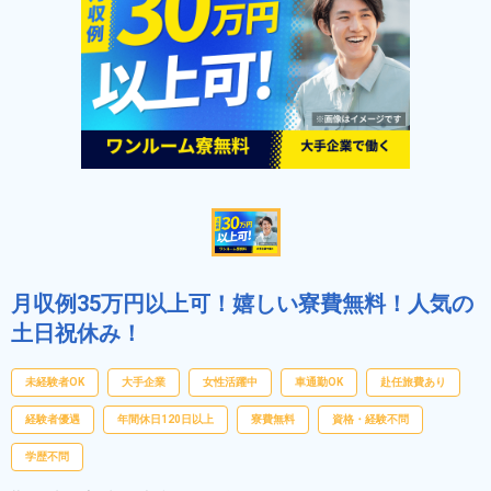
月収例35万円以上可！嬉しい寮費無料！人気の
土日祝休み！
未経験者OK
大手企業
女性活躍中
車通勤OK
赴任旅費あり
経験者優遇
年間休日120日以上
寮費無料
資格・経験不問
学歴不問