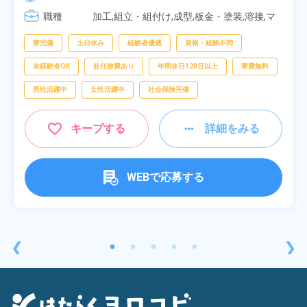
[3] 06:30～15:00

職種
[4] 14:30～23:00

加工,組立・組付け,成型,板金・塗装,溶接,マ
[5] 22:30～07:00
シンオペレーター,部品供給・充填・運搬,検
査,物流・配送
寮完備
土日休み
経験者優遇
資格・経験不問
未経験者OK
赴任旅費あり
年間休日120日以上
寮費無料
男性活躍中
女性活躍中
社会保険完備
キープする
詳細をみる
WEBで応募する
❮
❯