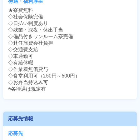
待遇・福利厚生
★寮費無料

◇社会保険完備

◇日払い制度あり

◇残業・深夜・休出手当

◇備品付きワンルーム寮完備

◇赴任旅費会社負担

◇交通費支給

◇車通勤可

◇有給休暇

◇作業着無償貸与

◇食堂利用可（250円～500円）

◇お弁当持込み可

※各待遇は規定有
応募先情報
応募先