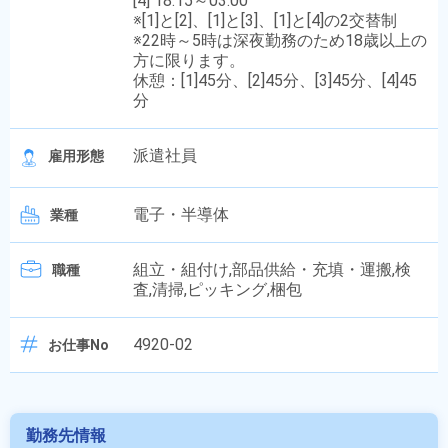
[4] 18:15～03:00
※[1]と[2]、[1]と[3]、[1]と[4]の2交替制
※22時～5時は深夜勤務のため18歳以上の
方に限ります。
休憩：[1]45分、[2]45分、[3]45分、[4]45
分
派遣社員
雇用形態
電子・半導体
業種
組立・組付け,部品供給・充填・運搬,検
職種
査,清掃,ピッキング,梱包
4920-02
お仕事No
勤務先情報