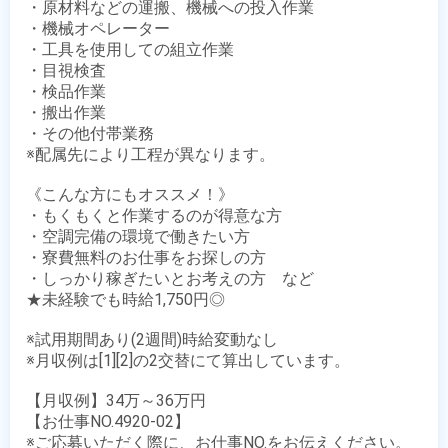
・原材料などの運搬、機械への投入作業

・機械オペレーター

・工具を使用しての組立作業

・目視検査

・検品作業

・搬出作業

・その他付帯業務

※配属先により工程が異なります。

《こんな方にもオススメ！》

・もくもくと作業するのが得意な方

・空調完備の環境で働きたい方

・寮費無料のお仕事をお探しの方

・しっかり稼ぎたいとお考えの方　など

★未経験でも時給1,750円◎

※試用期間あり(2週間)時給変動なし

※月収例は[1][2]の2交替にて算出しています。

【月収例】34万～36万円

【お仕事NO.4920-02】

※ご応募いただく際に、お仕事NO.をお伝えください。
