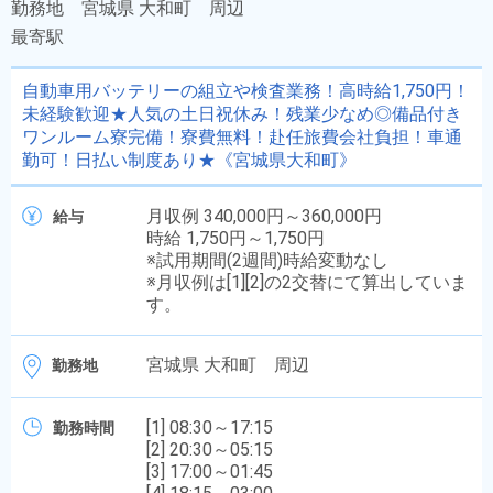
勤務地
宮城県 大和町 周辺
最寄駅
自動車用バッテリーの組立や検査業務！高時給1,750円！
未経験歓迎★人気の土日祝休み！残業少なめ◎備品付き
ワンルーム寮完備！寮費無料！赴任旅費会社負担！車通
勤可！日払い制度あり★《宮城県大和町》
月収例 340,000円～360,000円
給与
時給 1,750円～1,750円
※試用期間(2週間)時給変動なし
※月収例は[1][2]の2交替にて算出していま
す。
宮城県 大和町 周辺
勤務地
[1] 08:30～17:15
勤務時間
[2] 20:30～05:15
[3] 17:00～01:45