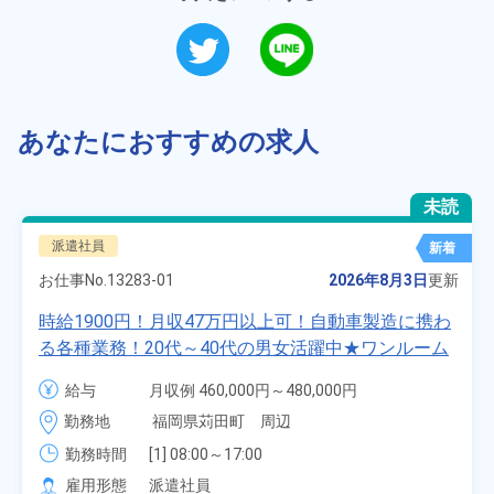
あなたにおすすめの求人
未読
派遣社員
新着
お仕事No.
13283-01
2026年8月3日
更新
時給1900円！月収47万円以上可！自動車製造に携わ
る各種業務！20代～40代の男女活躍中★ワンルーム
寮無料！マイカー通勤OK！無料駐車場あり！赴任旅
給与
月収例 460,000円～480,000円

費会社負担！社員食堂あり！日払いあり！土日休
時給 1,900円～1,900円
勤務地
福岡県苅田町　周辺
み！特別賞与90万円支給！《福岡県京都郡苅田町》
勤務時間
[1] 08:00～17:00

[2] 20:00～05:00

雇用形態
派遣社員