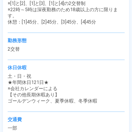
※[1]と[2]、[1]と[3]、[1]と[4]の2交替制

※22時～5時は深夜勤務のため18歳以上の方に限りま
す。

休憩：[1]45分、[2]45分、[3]45分、[4]45分
勤務形態
2交替
休日休暇
土・日・祝

★年間休日121日★

※会社カレンダーによる

【その他長期休暇あり】

ゴールデンウィーク、夏季休暇、冬季休暇
交通費
一部
