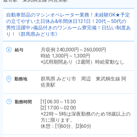
自動車部品のマシンオペレーター業務！未経験OK★予定
の立てやすい土日休み&年間休日121日！20代～50代の
男性活躍中♪備品付きのワンルーム寮完備！日払い制度あ
り！《群馬県みどり市》
月収例 240,000円～260,000円
給与
時給 1,300円～1,300円
※試用期間あり（2週間）時給変動なし
群馬県 みどり市 周辺 東武桐生線 阿
勤務地
佐美駅
[1] 06:30～15:30
勤務時間
[2] 17:00～02:00
※22時～5時は深夜勤務のため18歳以上の
方に限ります。
休憩：[1]60分、[2]60分