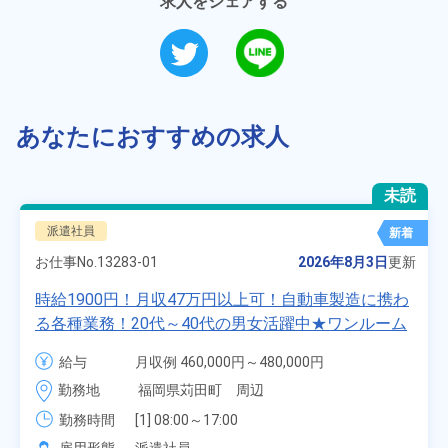
求人をシェアする
あなたにおすすめの求人
未読
派遣社員
新着
お仕事No.
13283-01
2026年8月3日
更新
時給1900円！月収47万円以上可！自動車製造に携わ
る各種業務！20代～40代の男女活躍中★ワンルーム
寮無料！マイカー通勤OK！無料駐車場あり！赴任旅
給与
月収例 460,000円～480,000円

費会社負担！社員食堂あり！日払いあり！土日休
時給 1,900円～1,900円
勤務地
福岡県苅田町　周辺
み！特別賞与90万円支給！《福岡県京都郡苅田町》
勤務時間
[1] 08:00～17:00

[2] 20:00～05:00
