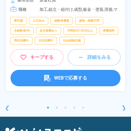
雇用形態
派遣社員
[3] 06:30～15:00

職種
[4] 14:30～23:00

加工,組立・組付け,成型,板金・塗装,溶接,マ
[5] 22:30～07:00
シンオペレーター,部品供給・充填・運搬,検
査,物流・配送
寮完備
土日休み
経験者優遇
資格・経験不問
未経験者OK
赴任旅費あり
年間休日120日以上
寮費無料
男性活躍中
女性活躍中
社会保険完備
キープする
詳細をみる
WEBで応募する
❮
❯