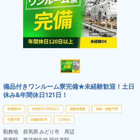
備品付きワンルーム寮完備★未経験歓迎！土日
休み&年間休日121日！
車通勤OK
年間休日120日以上
経験者優遇
資格・経験不問
学歴不問
未経験者OK
土日休み
勤務地
群馬県 みどり市 周辺
最寄駅
東武桐生線 阿佐美駅