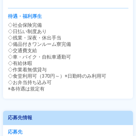
待遇・福利厚生
◇社会保険完備

◇日払い制度あり

◇残業・深夜・休出手当

◇備品付きワンルーム寮完備

◇交通費支給

◇車・バイク・自転車通勤可

◇有給休暇

◇作業着無償貸与

◇食堂利用可（370円～）※日勤時のみ利用可

◇お弁当持ち込み可

※各待遇は規定有
応募先情報
応募先