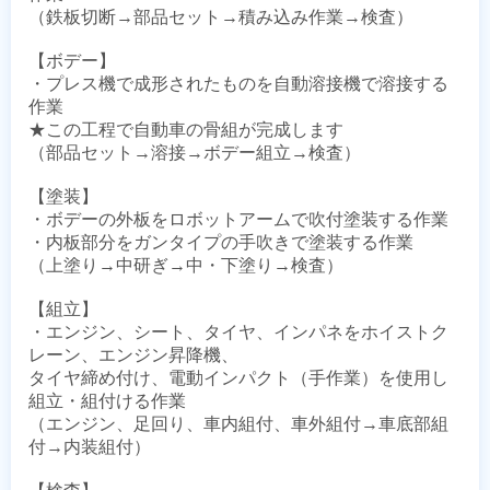
（鉄板切断→部品セット→積み込み作業→検査）

【ボデー】

・プレス機で成形されたものを自動溶接機で溶接する
作業

★この工程で自動車の骨組が完成します

（部品セット→溶接→ボデー組立→検査）

【塗装】

・ボデーの外板をロボットアームで吹付塗装する作業

・内板部分をガンタイプの手吹きで塗装する作業

（上塗り→中研ぎ→中・下塗り→検査）

【組立】

・エンジン、シート、タイヤ、インパネをホイストク
レーン、エンジン昇降機、

タイヤ締め付け、電動インパクト（手作業）を使用し
組立・組付ける作業

（エンジン、足回り、車内組付、車外組付→車底部組
付→内装組付）
