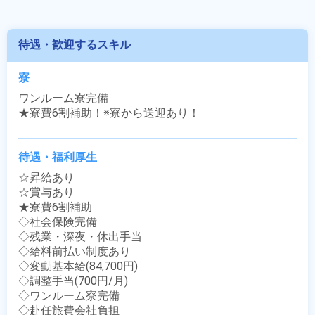
待遇・歓迎するスキル
寮
ワンルーム寮完備

★寮費6割補助！※寮から送迎あり！
待遇・福利厚生
☆昇給あり

☆賞与あり

★寮費6割補助

◇社会保険完備

◇残業・深夜・休出手当

◇給料前払い制度あり

◇変動基本給(84,700円)

◇調整手当(700円/月)

◇ワンルーム寮完備

◇赴任旅費会社負担
