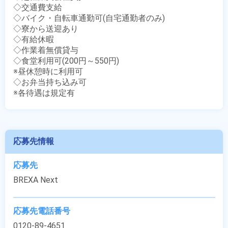
◇交通費支給

◇バイク・自転車通勤可(自宅通勤者のみ)

◇寮から送迎あり

◇有給休暇

◇作業着無償貸与

◇食堂利用可(200円～550円)

※昼休憩時に利用可

◇お弁当持ち込み可

※各待遇は規定有
応募先情報
応募先
BREXA Next
応募先電話番号
0120-89-4651