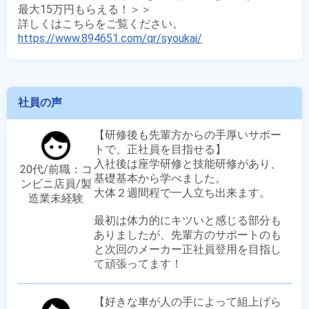
最大15万円もらえる！＞＞

https://www.894651.com/qr/syoukai/
社員の声
【研修後も先輩方からの手厚いサポー
トで、正社員を目指せる】

入社後は座学研修と技能研修があり、
20代/前職：コ
基礎基本から学べました。

ンビニ店員/製
大体２週間程で一人立ち出来ます。

造業未経験
最初は体力的にキツいと感じる部分も
ありましたが、先輩方のサポートのも
と次回のメーカー正社員登用を目指し
て頑張ってます！
【好きな車が人の手によって組上げら