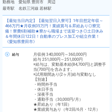
勤務地
愛知県 豊田市 周辺
最寄駅
名鉄三河線 若林駅
【最短当日内定】【最短翌日入寮可】1年目想定年収～
466万円★月収例35万円！業績賞与＆昇給あり◎寮完
備！寮費6割補助★寮から職場まで送迎つき◎土日休み
＆年間休日122日！自動車のプレス加工や組立作業！
《愛知県豊田市》
月収例 340,000円～360,000円
給与
給与 251,000円～251,000円
※給与は、変動基本給(84,700円)と調整手
当(700円)を含みます。
※試用期間あり(2ヶ月)給与変動なし
【別途】
・時間外手当
・休日手当
・深夜手当
・通勤手当（30,000円/月）
★昇給あり（年1回）
★業績賞与あり（年2回/6月・12月）