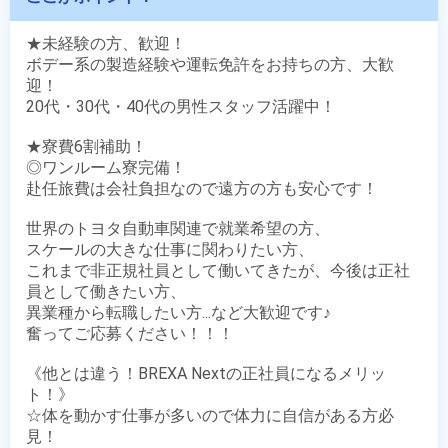
★未経験の方、歓迎！

ボデー系の製造経験や運転免許をお持ちの方、大歓
迎！

20代・30代・40代の男性スタッフ活躍中！

★寮費6割補助！

◎ワンルーム寮完備！

赴任旅費は会社負担なので遠方の方も安心です！

世界のトヨタ自動車関連で就業希望の方、

スケールの大きな仕事に関わりたい方、

これまで非正規社員として働いてきたが、今後は正社
員として働きたい方、

異業種から転職したい方...など大歓迎です♪

奮ってご応募ください！！！

《他とは違う！BREXA Nextの正社員になるメリッ
ト！》

☆体を動かす仕事が多いので体力に自信がある方必
見！ 
