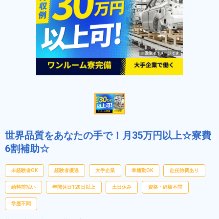
世界品質をあなたの手で！月35万円以上☆寮費
6割補助☆
未経験者OK
経験者優遇
大手企業
車通勤OK
赴任旅費あり
給料前払い
年間休日120日以上
土日休み
資格・経験不問
学歴不問