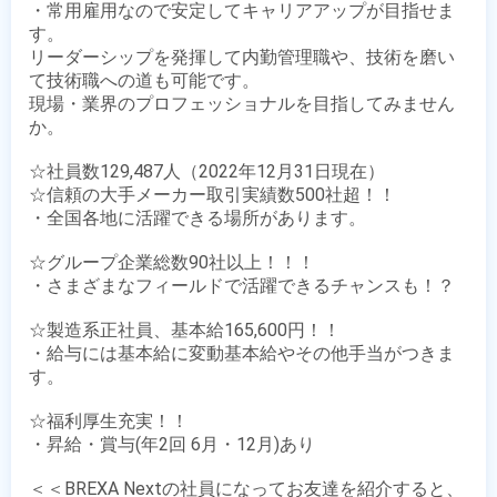
・常用雇用なので安定してキャリアアップが目指せま
す。

リーダーシップを発揮して内勤管理職や、技術を磨い
て技術職への道も可能です。

現場・業界のプロフェッショナルを目指してみません
か。

☆社員数129,487人（2022年12月31日現在）

☆信頼の大手メーカー取引実績数500社超！！

・全国各地に活躍できる場所があります。

☆グループ企業総数90社以上！！！

・さまざまなフィールドで活躍できるチャンスも！？

☆製造系正社員、基本給165,600円！！

・給与には基本給に変動基本給やその他手当がつきま
す。

☆福利厚生充実！！

・昇給・賞与(年2回 6月・12月)あり

＜＜BREXA Nextの社員になってお友達を紹介すると、