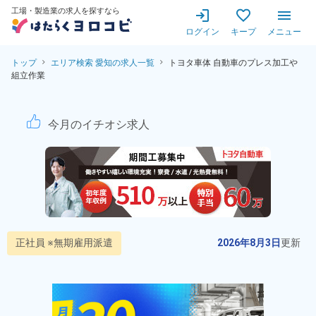
工場・製造業の求人を探すなら
ログイン
キープ
メニュー
トップ
エリア検索 愛知の求人一覧
トヨタ車体 自動車のプレス加工や
組立作業
【最短当日内定】【最短翌日入
今月のイチオシ求人
正社員 ※無期雇用派遣
2026年8月3日
更新