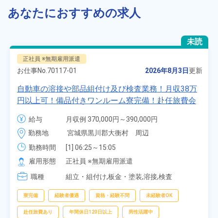
あなたにおすすめの求人
未読
正社員 ※無期雇用派遣
お仕事No.
70117-01
2026年8月3日
更新
自動車の溶接や部品組付け及び検査業務！月収38万
円以上可！備品付きワンルーム寮完備！赴任旅費会
社負担★人気の土日休み！昇給＆業績賞与あり！
給与
月収例 370,000円～390,000円

車・バイク通勤可！無料駐車場あり！カップルでの
時給 1,700円～1,700円
勤務地
宮城県黒川郡大衡村　周辺
応募OK★《宮城県大衡村》
勤務時間
[1] 06:25～15:05

[2] 16:00～00:40

雇用形態
正社員 ※無期雇用派遣
[3] 16:30～01:10

職種
[4] 08:00～16:40

組立・組付け,板金・塗装,溶接,検査
[5] 20:00～04:40
寮完備
経験者優遇
資格・経験不問
未経験者OK
赴任旅費あり
年間休日120日以上
男性活躍中