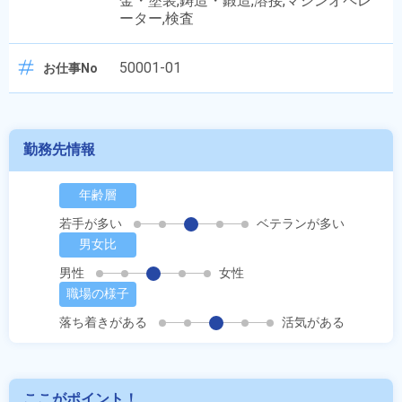
金・塗装,鋳造・鍛造,溶接,マシンオペレ
ーター,検査
50001-01
お仕事No
勤務先情報
年齢層
若手が多い
ベテランが多い
男女比
男性
女性
職場の様子
落ち着きがある
活気がある
ここがポイント！