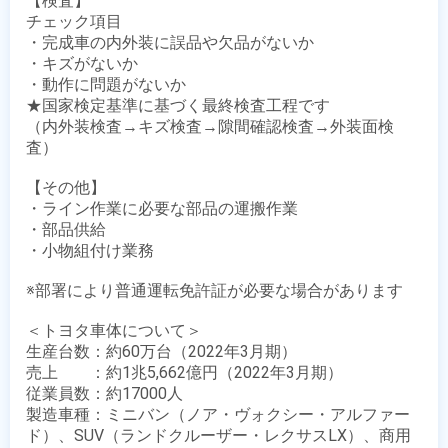
【検査】

チェック項目

・完成車の内外装に誤品や欠品がないか

・キズがないか

・動作に問題がないか

★国家検定基準に基づく最終検査工程です

（内外装検査→キズ検査→隙間確認検査→外装面検
査）

【その他】

・ライン作業に必要な部品の運搬作業

・部品供給

・小物組付け業務

※部署により普通運転免許証が必要な場合があります

＜トヨタ車体について＞

生産台数：約60万台（2022年3月期） 

売上　　：約1兆5,662億円（2022年3月期）

従業員数：約17000人

製造車種：ミニバン（ノア・ヴォクシー・アルファー
ド）、SUV（ランドクルーザー・レクサスLX）、商用