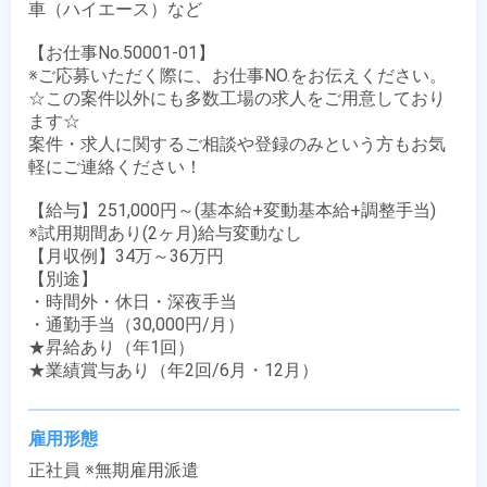
車（ハイエース）など

【お仕事No.50001-01】

※ご応募いただく際に、お仕事NO.をお伝えください。

☆この案件以外にも多数工場の求人をご用意しており
ます☆

案件・求人に関するご相談や登録のみという方もお気
軽にご連絡ください！

【給与】251,000円～(基本給+変動基本給+調整手当)

※試用期間あり(2ヶ月)給与変動なし

【月収例】34万～36万円

【別途】 

・時間外・休日・深夜手当

・通勤手当（30,000円/月）

★昇給あり（年1回）

★業績賞与あり（年2回/6月・12月）
雇用形態
正社員 ※無期雇用派遣