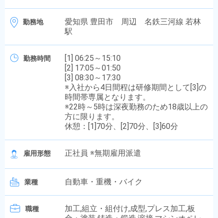
愛知県 豊田市 周辺 名鉄三河線 若林
勤務地
駅
[1] 06:25～15:10
勤務時間
[2] 17:05～01:50
[3] 08:30～17:30
※入社から4日間程は研修期間として[3]の
時間帯専属となります。
※22時～5時は深夜勤務のため18歳以上の
方に限ります。
休憩：[1]70分、[2]70分、[3]60分
正社員 ※無期雇用派遣
雇用形態
自動車・重機・バイク
業種
加工,組立・組付け,成型,プレス加工,板
職種