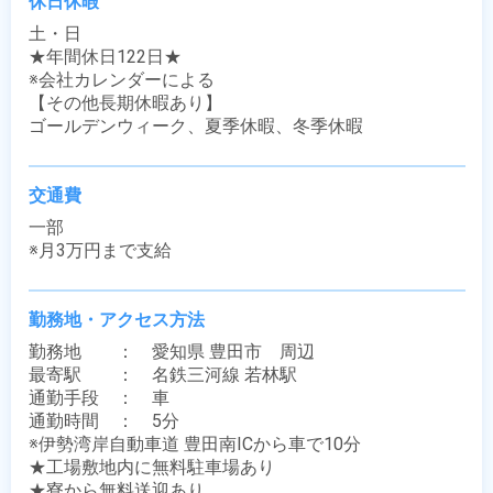
休日休暇
土・日

★年間休日122日★

※会社カレンダーによる

【その他長期休暇あり】

ゴールデンウィーク、夏季休暇、冬季休暇
交通費
一部

※月3万円まで支給
勤務地・アクセス方法
勤務地　　：　愛知県 豊田市　周辺

最寄駅　　：　名鉄三河線 若林駅

通勤手段　：　車

通勤時間　：　5分

※伊勢湾岸自動車道 豊田南ICから車で10分

★工場敷地内に無料駐車場あり

★寮から無料送迎あり
