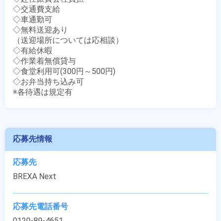
◇交通費支給

◇車通勤可

◇無料送迎あり

（送迎場所については応相談）

◇有給休暇

◇作業着無償貸与

◇食堂利用可(300円～500円)

◇お弁当持ち込み可

※各待遇は規定有
応募先情報
応募先
BREXA Next
応募先電話番号
0120-89-4651