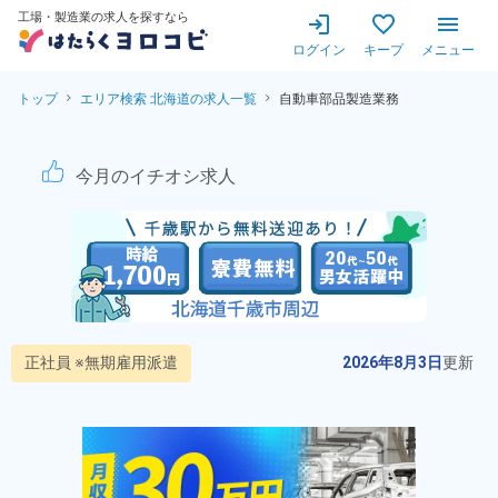
工場・製造業の求人を探すなら
ログイン
キープ
メニュー
トップ
エリア検索 北海道の求人一覧
自動車部品製造業務
自動車部品の製造業務！異業種
今月のイチオシ求人
正社員 ※無期雇用派遣
2026年8月3日
更新