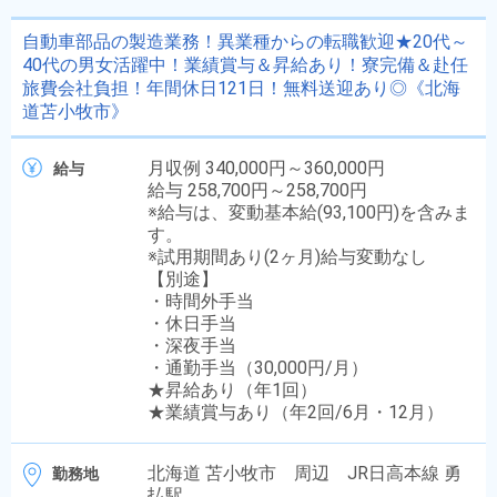
自動車部品の製造業務！異業種からの転職歓迎★20代～
40代の男女活躍中！業績賞与＆昇給あり！寮完備＆赴任
旅費会社負担！年間休日121日！無料送迎あり◎《北海
道苫小牧市》
月収例 340,000円～360,000円
給与
給与 258,700円～258,700円
※給与は、変動基本給(93,100円)を含みま
す。
※試用期間あり(2ヶ月)給与変動なし
【別途】
・時間外手当
・休日手当
・深夜手当
・通勤手当（30,000円/月）
★昇給あり（年1回）
★業績賞与あり（年2回/6月・12月）
北海道 苫小牧市 周辺 JR日高本線 勇
勤務地
払駅