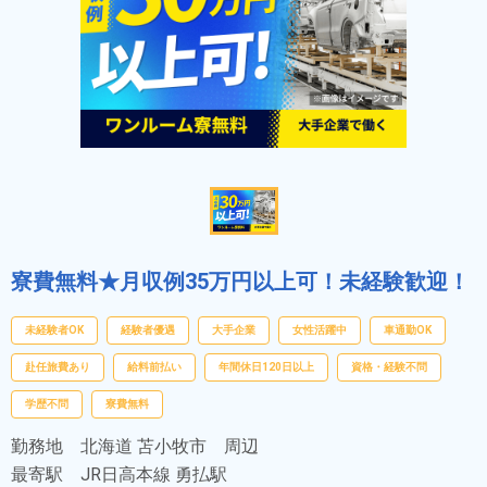
寮費無料★月収例35万円以上可！未経験歓迎！
未経験者OK
経験者優遇
大手企業
女性活躍中
車通勤OK
赴任旅費あり
給料前払い
年間休日120日以上
資格・経験不問
学歴不問
寮費無料
勤務地
北海道 苫小牧市 周辺
最寄駅
JR日高本線 勇払駅