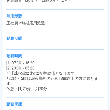
★業績賞与あり（年2回/6月・12月）
雇用形態
正社員 ※無期雇用派遣
勤務期間
勤務時間
[1] 07:30～16:20

[2] 20:30～05:20

※[1][2]の5勤2休の2交替勤務となります。

※22時～5時は深夜勤務のため18歳以上の方に限りま
す。

休憩：[1]70分、[2]70分
勤務形態