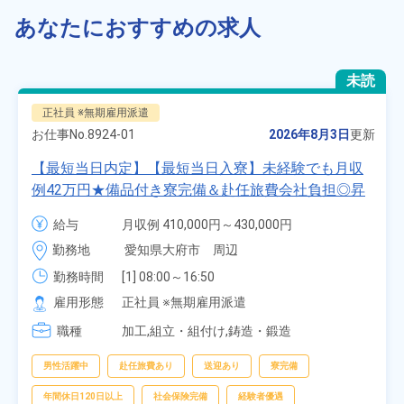
あなたにおすすめの求人
未読
正社員 ※無期雇用派遣
お仕事No.
8924-01
2026年8月3日
更新
【最短当日内定】【最短当日入寮】未経験でも月収
例42万円★備品付き寮完備＆赴任旅費会社負担◎昇
給・業績賞与あり！組立や塗装など自動車製造の各
給与
月収例 410,000円～430,000円

種作業！《愛知県大府市》
月給 277,000円～277,000円
勤務地
愛知県大府市　周辺
勤務時間
[1] 08:00～16:50

[2] 06:25～15:10

雇用形態
正社員 ※無期雇用派遣
[3] 17:05～01:50
職種
加工,組立・組付け,鋳造・鍛造
男性活躍中
赴任旅費あり
送迎あり
寮完備
年間休日120日以上
社会保険完備
経験者優遇