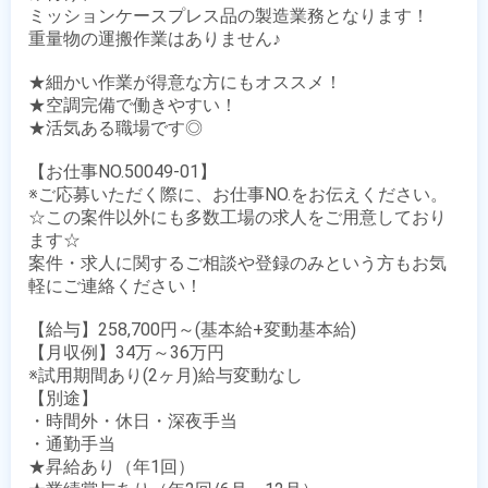
ミッションケースプレス品の製造業務となります！

重量物の運搬作業はありません♪

★細かい作業が得意な方にもオススメ！

★空調完備で働きやすい！

★活気ある職場です◎

【お仕事NO.50049-01】

※ご応募いただく際に、お仕事NO.をお伝えください。

☆この案件以外にも多数工場の求人をご用意しており
ます☆

案件・求人に関するご相談や登録のみという方もお気
軽にご連絡ください！

【給与】258,700円～(基本給+変動基本給)

【月収例】34万～36万円

※試用期間あり(2ヶ月)給与変動なし

【別途】 

・時間外・休日・深夜手当

・通勤手当

★昇給あり（年1回）
