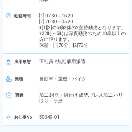
[1] 07:30～16:20
勤務時間
[2] 20:30～05:20
※[1][2]の5勤2休の2交替勤務となります。
※22時～5時は深夜勤務のため18歳以上の
方に限ります。
休憩：[1]70分、[2]70分
正社員 ※無期雇用派遣
雇用形態
自動車・重機・バイク
業種
加工,組立・組付け,成型,プレス加工,バリ
職種
取り・研磨
50049-01
お仕事No