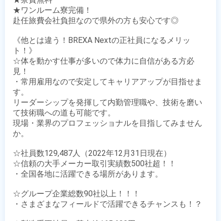
★ワンルーム寮完備！

赴任旅費会社負担なので県外の方も安心です◎

《他とは違う！BREXA Nextの正社員になるメリッ
ト！》

☆体を動かす仕事が多いので体力に自信がある方必
見！ 

・常用雇用なので安定してキャリアアップが目指せま
す。

リーダーシップを発揮して内勤管理職や、技術を磨い
て技術職への道も可能です。

現場・業界のプロフェッショナルを目指してみません
か。

☆社員数129,487人（2022年12月31日現在）

☆信頼の大手メーカー取引実績数500社超！！

・全国各地に活躍できる場所があります。

☆グループ企業総数90社以上！！！

・さまざまなフィールドで活躍できるチャンスも！？
