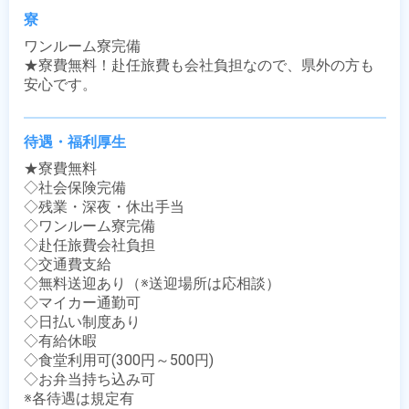
寮
ワンルーム寮完備

★寮費無料！赴任旅費も会社負担なので、県外の方も
安心です。
待遇・福利厚生
★寮費無料

◇社会保険完備

◇残業・深夜・休出手当

◇ワンルーム寮完備

◇赴任旅費会社負担

◇交通費支給

◇無料送迎あり（※送迎場所は応相談）

◇マイカー通勤可

◇日払い制度あり

◇有給休暇

◇食堂利用可(300円～500円)

◇お弁当持ち込み可

※各待遇は規定有