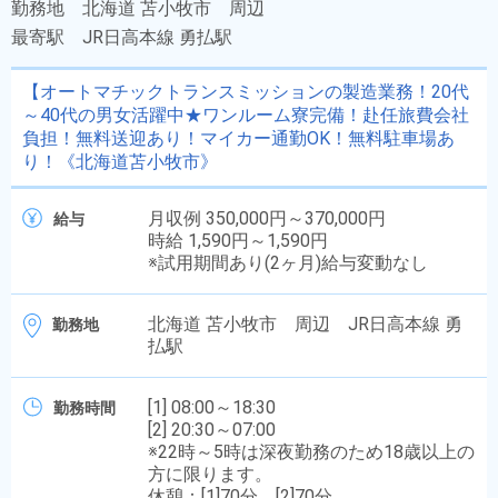
勤務地
北海道 苫小牧市 周辺
最寄駅
JR日高本線 勇払駅
【オートマチックトランスミッションの製造業務！20代
～40代の男女活躍中★ワンルーム寮完備！赴任旅費会社
負担！無料送迎あり！マイカー通勤OK！無料駐車場あ
り！《北海道苫小牧市》
月収例 350,000円～370,000円
給与
時給 1,590円～1,590円
※試用期間あり(2ヶ月)給与変動なし
北海道 苫小牧市 周辺 JR日高本線 勇
勤務地
払駅
[1] 08:00～18:30
勤務時間
[2] 20:30～07:00
※22時～5時は深夜勤務のため18歳以上の
方に限ります。
休憩：[1]70分、[2]70分