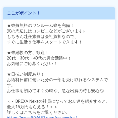
ここがポイント！
★寮費無料のワンルーム寮を完備！

寮の周辺にはコンビニなどがございます♪

もちろん赴任旅費は会社負担なので、

すぐに生活＆仕事をスタートできます！

★未経験の方、歓迎！

20代・30代・40代の男女活躍中！

お気軽にご応募ください！

★日払い制度あり！

お給料日前に働いた分の一部を受け取れるシステムで
す。

お仕事を初めてすぐの時や、急な出費の時も安心◎

＜＜BREXA Nextの社員になってお友達を紹介すると、
最大15万円もらえる！＞＞

https://www.894651.com/qr/syoukai/