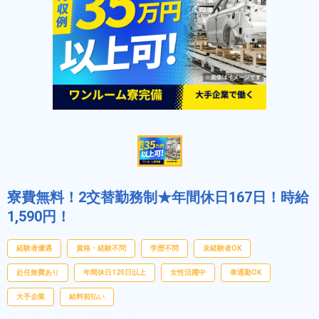
寮費無料！2交替勤務制★年間休日167日！時給
1,590円！
経験者優遇
資格・経験不問
学歴不問
未経験者OK
赴任旅費あり
年間休日120日以上
女性活躍中
車通勤OK
大手企業
給料前払い