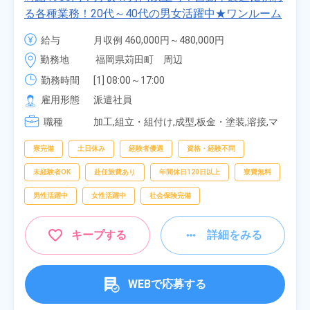
る各種業務！20代～40代の男女活躍中★ワンルーム
寮無料！マイカー通勤OK！無料駐車場あり！赴任旅
給与
月収例 460,000円～480,000円

費会社負担！社員食堂あり！日払いあり！土日休
時給 1,900円～1,900円
勤務地
福岡県苅田町　周辺
み！特別賞与90万円支給！《福岡県京都郡苅田町》
勤務時間
[1] 08:00～17:00

[2] 20:00～05:00

雇用形態
派遣社員
[3] 06:30～15:00

職種
[4] 14:30～23:00

加工,組立・組付け,成型,板金・塗装,溶接,マ
[5] 22:30～07:00
シンオペレーター,部品供給・充填・運搬,検
査,物流・配送
寮完備
土日休み
経験者優遇
資格・経験不問
未経験者OK
赴任旅費あり
年間休日120日以上
寮費無料
男性活躍中
女性活躍中
社会保険完備
キープする
詳細をみる
WEBで応募する