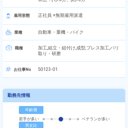
正社員 ※無期雇用派遣
雇用形態
自動車・重機・バイク
業種
加工,組立・組付け,成型,プレス加工,バリ
職種
取り・研磨
50123-01
お仕事No
勤務先情報
年齢層
若手が多い
ベテランが多い
男女比