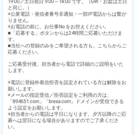
19:00／土日祝日 9:00～18:00 です。（GW・お盆は土日
と同じ。）

※公衆電話・発信者番号非通知・一部IP電話からは繋が
りません。

※お電話の前に、お仕事No.をお控えください。

■「応募する」ボタンからは24時間ご応募いただけま
す。

■当社への登録のみをご希望される方も、こちらからご
応募ください。

ご応募受付後、担当者から電話で詳細のご説明をいた
します。

※電話に登録外着信拒否を設定されている方は解除をお
願いします。

※メールの指定受信／拒否設定をご利用の方は、
「894651.com」「brexa.com」ドメインが受信できる
よう設定をお願いします。

※担当者からの電話は平日になります。夕方以降のご応
募へは翌日になる場合がありますのでご了承くださ