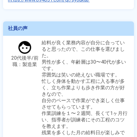
社員の声
給料が良く業務内容が自分に合ってい
ると思ったので、この仕事を選びまし
た。

20代後半/前
男性が多く、年齢層は30〜40代が多い
職：製造業
です。

雰囲気は笑いの絶えない職場です。

忙しく身体を動かす工程に入る事が多
く、立ち作業よりも歩き作業の方が好
きなので、

自分のペースで作業ができ楽しく仕事
させてもらっています。

作業訓練を１〜２週間、長くて1ヶ月行
い、指導者が訓練者にその工程のコツ
を教えます。

残業を多くした月の給料日が楽しみで