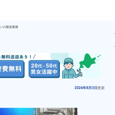
ら
ンの製造業務
スミッションの製造業務！20
未読
派遣社員
お仕事No.
11173-
2026年8月3日
更
01
新
プリント基板の組立作業！未経験
2026年8月3日
更新
歓迎★20代～50代の幅広い年齢の
男女活躍中！カップルや友達同士
給与
月収例 220,000円～
での応募＆同シフトOK♪日勤＆土
240,000円

勤務地
静岡県静岡市駿河区　
日祝休み＆年間休日130日！備品
時給 1,250円～1,250円
周辺