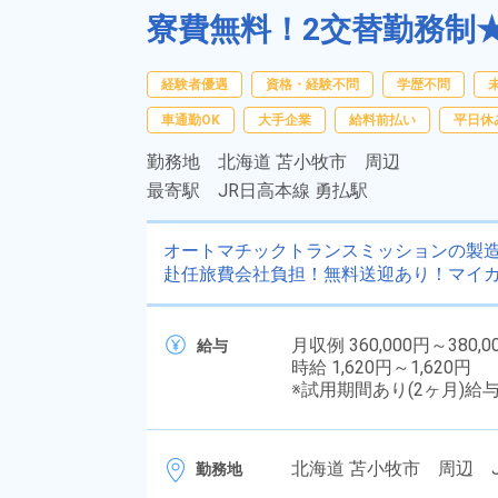
寮費無料！2交替勤務制★年
経験者優遇
資格・経験不問
学歴不問
車通勤OK
大手企業
給料前払い
平日休
勤務地
北海道 苫小牧市 周辺
最寄駅
JR日高本線 勇払駅
オートマチックトランスミッションの製造
赴任旅費会社負担！無料送迎あり！マイカ
月収例 360,000円～380,0
給与
時給 1,620円～1,620円
※試用期間あり(2ヶ月)給
北海道 苫小牧市 周辺 
勤務地