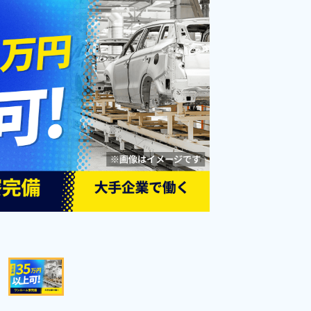
付きワンルーム寮完備！《静岡県
勤務時間
08:15～16:45
駿河区》
雇用形態
派遣社員
職種
加工,組立・組付け
未経験者OK
男性活躍中
女性活躍中
寮完備
経験者優遇
年間休日120日以上
社会保険完備
資格・経験不問
土日祝休み
キープする
詳細をみる
WEBで応募する