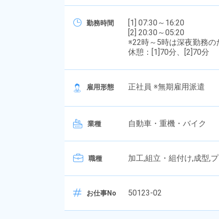
[1] 07:30～16:20
勤務時間
[2] 20:30～05:20
※22時～5時は深夜勤務
休憩：[1]70分、[2]70分
正社員 ※無期雇用派遣
雇用形態
自動車・重機・バイク
業種
加工,組立・組付け,成型,
職種
50123-02
お仕事No