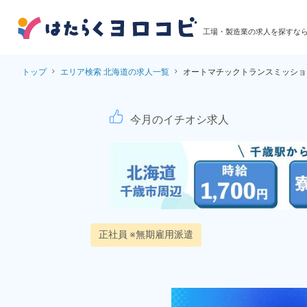
工場・製造業の求人を探すな
トップ
エリア検索 北海道の求人一覧
オートマチックトランスミッショ
オートマチックトラン
今月のイチオシ求人
正社員 ※無期雇用派遣