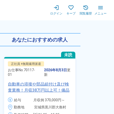
ログイン
キープ
閲覧履歴
メニュー
代～40代の男女活躍中★ワン
あなたにおすすめの求人
未読
正社員 ※無期雇用派遣
派遣社員
お仕事No.
70117-
2026年8月3日
更
お仕事No.
1328
01
新
01
自動車の溶接や部品組付け及び検
時給1900円
査業務！月収38万円以上可！備品
自動車製造に
付きワンルーム寮完備！赴任旅費
代～40代の
給与
月収例 370,000円～
給与
会社負担★人気の土日休み！昇給
ム寮無料！マ
390,000円

勤務地
宮城県黒川郡大衡村　
＆業績賞与あり！車・バイク通勤
勤務地
駐車場あり！
時給 1,700円～1,700円
周辺