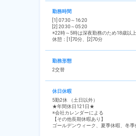
勤務時間
[1] 07:30～16:20

[2] 20:30～05:20

※22時～5時は深夜勤務のため18歳以
休憩：[1]70分、[2]70分
勤務形態
2交替
休日休暇
5勤2休 （土日以外）

★年間休日121日★

※会社カレンダーによる

【その他長期休暇あり】

ゴールデンウィーク、夏季休暇、冬季