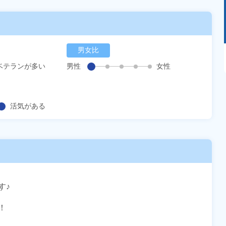
男女比
あるモノに魅了され続け気がつけばマニア
に！？ディープな世界にあなたもきっとハマる
ベテランが多い
男性
女性
はず！
活気がある
♪


