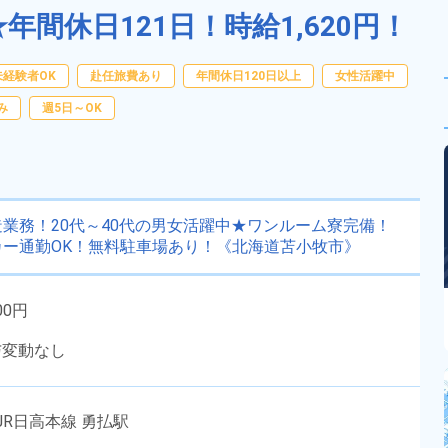
間休日121日！時給1,620円！
未経験者OK
赴任旅費あり
年間休日120日以上
女性活躍中
み
週5日～OK
業務！20代～40代の男女活躍中★ワンルーム寮完備！
ー通勤OK！無料駐車場あり！《北海道苫小牧市》
00円
与変動なし
JR日高本線 勇払駅