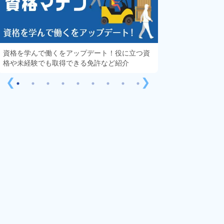
資格を学んで働くをアップデート！役に立つ資
知っておきたい「
格や未経験でも取得できる免許など紹介
する疑問や不安を
❮
❯