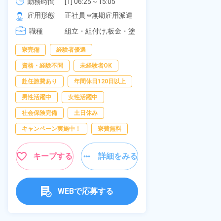
可！無料駐車場あり！カップルで
勤務時間
[1] 06:25～15:05

社員食堂あり
勤務時間
[2] 16:00～00:40

の応募OK★《宮城県大衡村》
雇用形態
正社員 ※無期雇用派遣
休み！特別賞
雇用形態
[3] 16:30～01:10

岡県京都郡苅
職種
[4] 08:00～16:40

組立・組付け,板金・塗
職種
[5] 20:00～04:40
装,溶接,検査
寮完備
経験者優遇
寮完備
土
資格・経験不問
未経験者OK
資格・経験不問
赴任旅費あり
年間休日120日以上
赴任旅費あり
男性活躍中
女性活躍中
寮費無料
社会保険完備
土日休み
女性活躍中
キャンペーン実施中！
寮費無料
キープ
キープする
詳細をみる
WEBで応募する