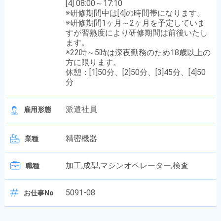
[4] 08:00～17:10
※研修期間中は[4]の時間帯になります。
※研修期間1ヶ月～2ヶ月を予定していま
すが習熟度により研修期間は前後いたし
ます。
※22時～5時は深夜勤務のため18歳以上の
方に限ります。
休憩：[1]50分、[2]50分、[3]45分、[4]50
分
派遣社員
雇用形態
精密機器
業種
加工,成型,マシンオペレーター,検査
職種
5091-08
お仕事No