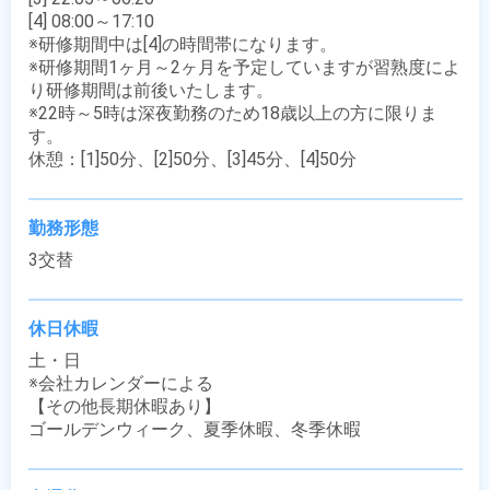
[4] 08:00～17:10

※研修期間中は[4]の時間帯になります。

※研修期間1ヶ月～2ヶ月を予定していますが習熟度によ
り研修期間は前後いたします。

※22時～5時は深夜勤務のため18歳以上の方に限りま
す。

休憩：[1]50分、[2]50分、[3]45分、[4]50分
勤務形態
3交替
休日休暇
土・日

※会社カレンダーによる

【その他長期休暇あり】

ゴールデンウィーク、夏季休暇、冬季休暇