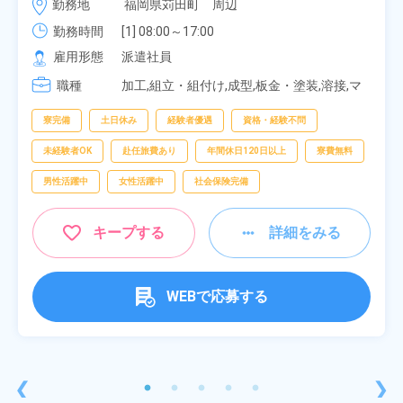
勤務地
福岡県苅田町　周辺
み！特別賞与90万円支給！《福岡県京都郡苅田町》
勤務時間
[1] 08:00～17:00

[2] 20:00～05:00

雇用形態
派遣社員
[3] 06:30～15:00

職種
[4] 14:30～23:00

加工,組立・組付け,成型,板金・塗装,溶接,マ
[5] 22:30～07:00
シンオペレーター,部品供給・充填・運搬,検
査,物流・配送
寮完備
土日休み
経験者優遇
資格・経験不問
未経験者OK
赴任旅費あり
年間休日120日以上
寮費無料
男性活躍中
女性活躍中
社会保険完備
キープする
詳細をみる
WEBで応募する
❮
❯