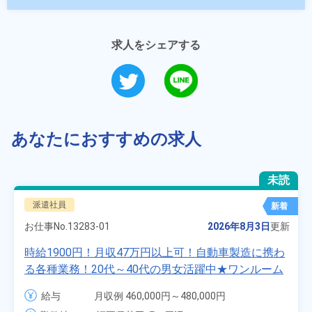
求人をシェアする
あなたにおすすめの求人
未読
派遣社員
新着
お仕事No.
13283-01
2026年8月3日
更新
時給1900円！月収47万円以上可！自動車製造に携わ
る各種業務！20代～40代の男女活躍中★ワンルーム
寮無料！マイカー通勤OK！無料駐車場あり！赴任旅
給与
月収例 460,000円～480,000円

費会社負担！社員食堂あり！日払いあり！土日休
時給 1,900円～1,900円