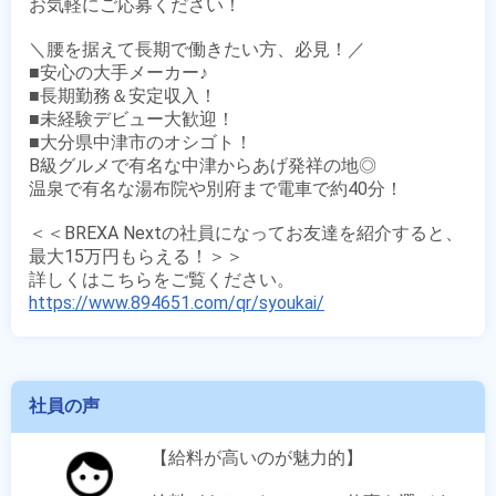
お気軽にご応募ください！

＼腰を据えて長期で働きたい方、必見！／

■安心の大手メーカー♪

■長期勤務＆安定収入！

■未経験デビュー大歓迎！

■大分県中津市のオシゴト！

B級グルメで有名な中津からあげ発祥の地◎

温泉で有名な湯布院や別府まで電車で約40分！

＜＜BREXA Nextの社員になってお友達を紹介すると、
最大15万円もらえる！＞＞

https://www.894651.com/qr/syoukai/
社員の声
【給料が高いのが魅力的】
