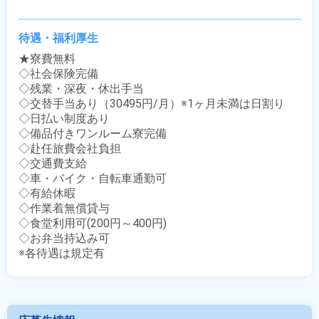
待遇・福利厚生
★寮費無料

◇社会保険完備

◇残業・深夜・休出手当

◇交替手当あり（30495円/月）※1ヶ月未満は日割り

◇日払い制度あり

◇備品付きワンルーム寮完備

◇赴任旅費会社負担

◇交通費支給

◇車・バイク・自転車通勤可

◇有給休暇

◇作業着無償貸与

◇食堂利用可(200円～400円)

◇お弁当持込み可

※各待遇は規定有