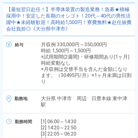
【最短翌日赴任！】半導体装置の製造業務！急募★積極
採用中！安定した長期のオシゴト！20代～40代の男性活
躍中★未経験歓迎！高時給1,500円！寮費無料★赴任旅費
会社負担◎《大分県中津市》
月収例 330,000円～350,000円
給与
時給 1,500円～1,500円
※試用期間(2週間)・研修期間あり(1ヶ月)
時給変動なし
※月収例は交替手当を含んだ金額になり
ます。（30495円/月）※1ヶ月未満は日割
り
大分県 中津市 周辺 日豊本線 東中津
勤務地
駅
[1] 06:00～14:30
勤務時間
[2] 14:20～22:50
[3] 22:05～06:20