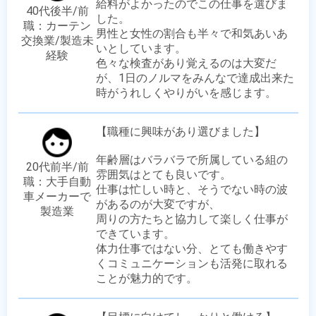
給料がよかったのでこの仕事を選びま
40代後半/前
した。

職：カーテン
男性と女性の割合も半々で和気あいあ
交換業/製造未
いとしています。

経験
色々な検査があり覚えるのは大変だ
が、1日のノルマをみんなで達成出来た
時がうれしくやりがいを感じます。
【職種に興味があり選びました】

年齢層はバラバラで所属している組の
20代前半/前
雰囲気はとても良いです。 

職：大手自動
仕事は忙しい時と、そうでない時の波
車メーカーで
があるのが大変ですが、

製造業
周りの方たちと協力して楽しく仕事が
できています。 

体力仕事ではない分、とても働きやす
くコミュニケーションも活発に取れる
ことが魅力的です。