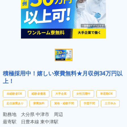
積極採用中！嬉しい寮費無料★月収例34万円以
上！
未経験者OK
経験者優遇
大手企業
女性活躍中
車通勤OK
赴任旅費あり
寮費無料
資格・経験不問
学歴不問
土日休み
勤務地
大分県 中津市 周辺
最寄駅
日豊本線 東中津駅