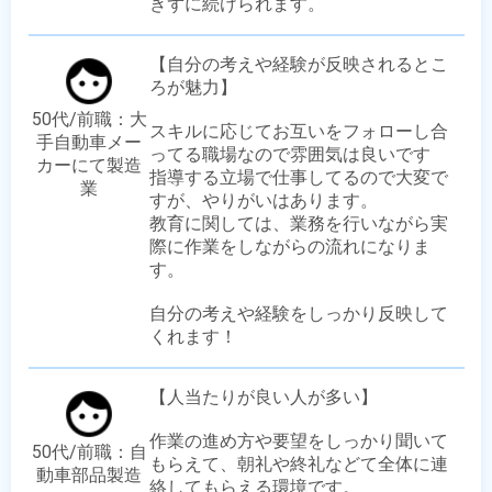
きずに続けられます。
【自分の考えや経験が反映されるとこ
ろが魅力】

50代/前職：大
スキルに応じてお互いをフォローし合
手自動車メー
ってる職場なので雰囲気は良いです

カーにて製造
指導する立場で仕事してるので大変で
業
すが、やりがいはあります。 

教育に関しては、業務を行いながら実
際に作業をしながらの流れになりま
す。

自分の考えや経験をしっかり反映して
くれます！
【人当たりが良い人が多い】

作業の進め方や要望をしっかり聞いて
50代/前職：自
もらえて、朝礼や終礼などて全体に連
動車部品製造
絡してもらえる環境です。
