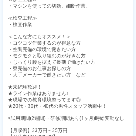
・マシンを使っての切断、細断作業。

≪検査工程≫

・検査作業

＜こんな方にもオススメ！＞

・コツコツ作業するのが得意な方

・空調完備の環境で働きたい方

・モクモクと取り組むのが好きな方

・じっくり腰を据えて長期で働きたい方

・寮完備のお仕事お探しの方

・大手メーカーで働きたい方　など

★未経験歓迎！

★ライン作業はありません♪

★現場での教育環境整ってます◎

★20代・30代・40代の男性スタッフ活躍中！

※試用期間(2週間)・研修期間あり(1ヶ月)時給変動なし

【月収例】33万円～35万円
