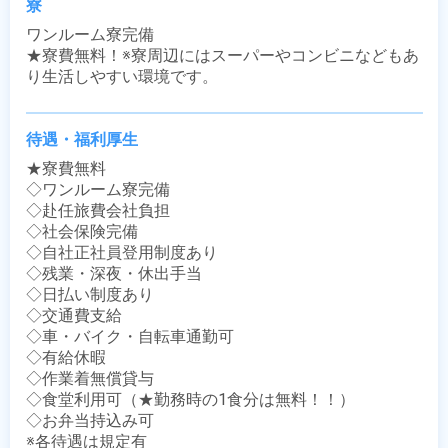
寮
ワンルーム寮完備

★寮費無料！※寮周辺にはスーパーやコンビニなどもあ
り生活しやすい環境です。
待遇・福利厚生
★寮費無料

◇ワンルーム寮完備

◇赴任旅費会社負担

◇社会保険完備

◇自社正社員登用制度あり

◇残業・深夜・休出手当

◇日払い制度あり

◇交通費支給

◇車・バイク・自転車通勤可

◇有給休暇

◇作業着無償貸与

◇食堂利用可（★勤務時の1食分は無料！！）

◇お弁当持込み可

※各待遇は規定有