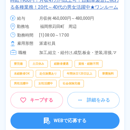
時給1900円！月収47万円以上可！自動車製造に携わ
る各種業務！20代～40代の男女活躍中★ワンルーム
寮無料！マイカー通勤OK！無料駐車場あり！赴任旅
給与
月収例 460,000円～480,000円

費会社負担！社員食堂あり！日払いあり！土日休
時給 1,900円～1,900円
勤務地
福岡県苅田町　周辺
み！特別賞与90万円支給！《福岡県京都郡苅田町》
勤務時間
[1] 08:00～17:00

[2] 20:00～05:00

雇用形態
派遣社員
[3] 06:30～15:00

職種
[4] 14:30～23:00

加工,組立・組付け,成型,板金・塗装,溶接,マ
[5] 22:30～07:00
シンオペレーター,部品供給・充填・運搬,検
査,物流・配送
寮完備
土日休み
経験者優遇
資格・経験不問
未経験者OK
赴任旅費あり
年間休日120日以上
寮費無料
男性活躍中
女性活躍中
社会保険完備
キープする
詳細をみる
WEBで応募する