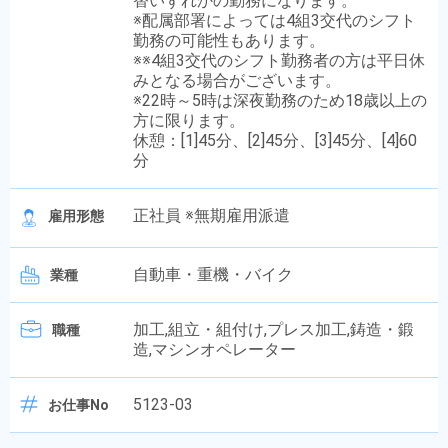
替いずれかの勤務になります。
※配属部署によっては4組3交代のシフト
勤務の可能性もあります。
※※4組3交代のシフト勤務者の方は平日休
みとなる場合がございます。
※22時～5時は深夜勤務のため18歳以上の
方に限ります。
休憩：[1]45分、[2]45分、[3]45分、[4]60
分
正社員 ※無期雇用派遣
雇用形態
自動車・重機・バイク
業種
加工,組立・組付け,プレス加工,鋳造・鍛
職種
造,マシンオペレーター
5123-03
お仕事No