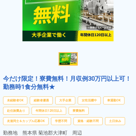
今だけ限定！寮費無料！月収例30万円以上可！
勤務時1食分無料★
未経験者OK
経験者優遇
大手企業
女性活躍中
車通勤OK
赴任旅費あり
年間休日120日以上
寮費無料
友達同士＆カップル応募OK
学歴不問
資格・経験不問
土日休み
勤務地
熊本県 菊池郡大津町 周辺