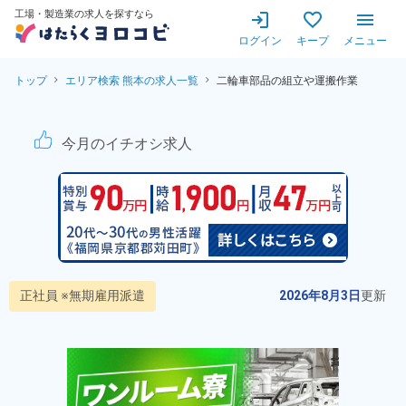
工場・製造業の求人を探すなら
ログイン
キープ
メニュー
トップ
エリア検索 熊本の求人一覧
二輪車部品の組立や運搬作業
二輪車部品の組立や運搬作業！
今月のイチオシ求人
正社員 ※無期雇用派遣
2026年8月3日
更新