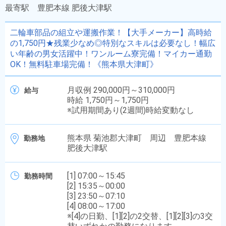
最寄駅
豊肥本線 肥後大津駅
二輪車部品の組立や運搬作業！【大手メーカー】高時給
の1,750円★残業少なめ◎特別なスキルは必要なし！幅広
い年齢の男女活躍中！ワンルーム寮完備！マイカー通勤
OK！無料駐車場完備！《熊本県大津町》
月収例 290,000円～310,000円
給与
時給 1,750円～1,750円
※試用期間あり(2週間)時給変動なし
熊本県 菊池郡大津町 周辺 豊肥本線
勤務地
肥後大津駅
[1] 07:00～15:45
勤務時間
[2] 15:35～00:00
[3] 23:50～07:10
[4] 08:00～17:00
※[4]の日勤、[1][2]の2交替、[1][2][3]の3交