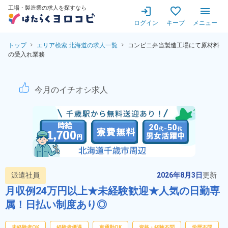
工場・製造業の求人を探すなら
ログイン
キープ
メニュー
トップ
エリア検索 北海道の求人一覧
コンビニ弁当製造工場にて原材料
の受入れ業務
コンビニ弁当製造工場にて原材
今月のイチオシ求人
派遣社員
2026年8月3日
更新
月収例24万円以上★未経験歓迎★人気の日勤専
属！日払い制度あり◎
未経験者OK
経験者優遇
車通勤OK
資格・経験不問
学歴不問