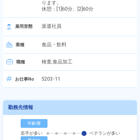
ります。
休憩：[1]60分、[2]60分
派遣社員
雇用形態
食品・飲料
業種
検査,食品加工
職種
5203-11
お仕事No
勤務先情報
年齢層
若手が多い
ベテランが多い