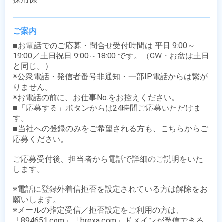
ご案内
■お電話でのご応募・問合せ受付時間は 平日 9:00～
19:00／土日祝日 9:00～18:00 です。（GW・お盆は土日
と同じ。）

※公衆電話・発信者番号非通知・一部IP電話からは繋が
りません。

※お電話の前に、お仕事No.をお控えください。

■「応募する」ボタンからは24時間ご応募いただけま
す。

■当社への登録のみをご希望される方も、こちらからご
応募ください。

ご応募受付後、担当者から電話で詳細のご説明をいた
します。

※電話に登録外着信拒否を設定されている方は解除をお
願いします。

※メールの指定受信／拒否設定をご利用の方は、
「894651.com」「brexa.com」ドメインが受信できる