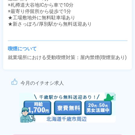
※札樽道大谷地ICから車で10分

※最寄り停留所から徒歩で1分

★工場敷地外に無料駐車場あり

★新さっぽろ/厚別駅から無料送迎あり

喫煙について
就業場所における受動喫煙対策：屋内禁煙(喫煙室あり)
今月のイチオシ求人