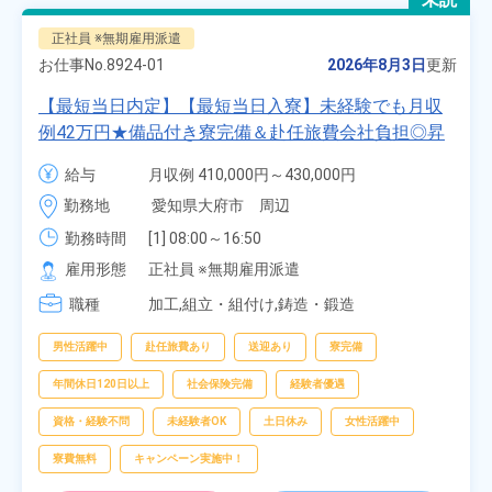
正社員 ※無期雇用派遣
お仕事No.
8924-01
2026年8月3日
更新
【最短当日内定】【最短当日入寮】未経験でも月収
例42万円★備品付き寮完備＆赴任旅費会社負担◎昇
給・業績賞与あり！組立や塗装など自動車製造の各
給与
月収例 410,000円～430,000円

種作業！《愛知県大府市》
月給 277,000円～277,000円
勤務地
愛知県大府市　周辺
勤務時間
[1] 08:00～16:50

[2] 06:25～15:10

雇用形態
正社員 ※無期雇用派遣
[3] 17:05～01:50
職種
加工,組立・組付け,鋳造・鍛造
男性活躍中
赴任旅費あり
送迎あり
寮完備
年間休日120日以上
社会保険完備
経験者優遇
資格・経験不問
未経験者OK
土日休み
女性活躍中
寮費無料
キャンペーン実施中！