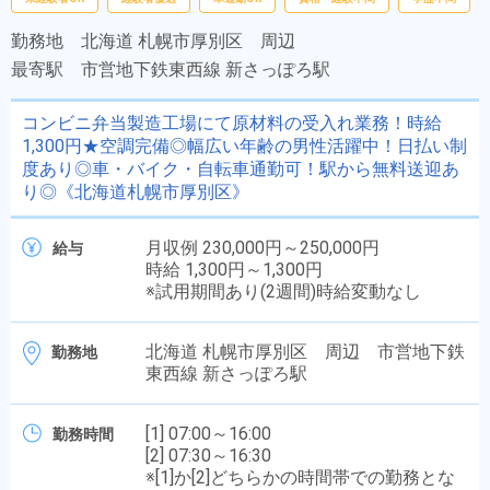
勤務地
北海道 札幌市厚別区 周辺
最寄駅
市営地下鉄東西線 新さっぽろ駅
コンビニ弁当製造工場にて原材料の受入れ業務！時給
1,300円★空調完備◎幅広い年齢の男性活躍中！日払い制
度あり◎車・バイク・自転車通勤可！駅から無料送迎あ
り◎《北海道札幌市厚別区》
月収例 230,000円～250,000円
給与
時給 1,300円～1,300円
※試用期間あり(2週間)時給変動なし
北海道 札幌市厚別区 周辺 市営地下鉄
勤務地
東西線 新さっぽろ駅
[1] 07:00～16:00
勤務時間
[2] 07:30～16:30
※[1]か[2]どちらかの時間帯での勤務とな