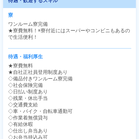
待遇・歓迎するスキル
寮
ワンルーム寮完備

★寮費無料！※寮付近にはスーパーやコンビニもあるの
で生活便利！
待遇・福利厚生
★寮費無料

★自社正社員登用制度あり

◇備品付きワンルーム寮完備

◇社会保険完備

◇日払い制度あり

◇残業・休出手当

◇交通費支給

◇車・バイク・自転車通勤可

◇作業着無償貸与

◇有給休暇

◇仕出し弁当あり

◇お弁当持込み可
