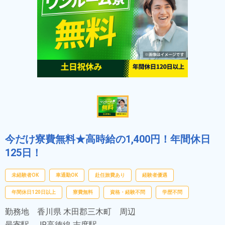
今だけ寮費無料★高時給の1,400円！年間休日
125日！
未経験者OK
車通勤OK
赴任旅費あり
経験者優遇
年間休日120日以上
寮費無料
資格・経験不問
学歴不問
勤務地
香川県 木田郡三木町 周辺
最寄駅
JR高徳線 志度駅