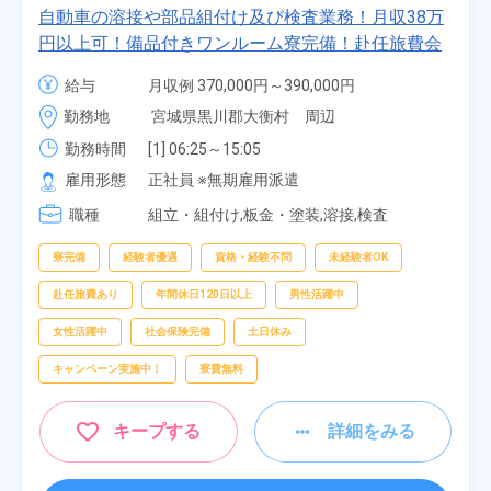
自動車の溶接や部品組付け及び検査業務！月収38万
円以上可！備品付きワンルーム寮完備！赴任旅費会
社負担★人気の土日休み！昇給＆業績賞与あり！
給与
月収例 370,000円～390,000円

車・バイク通勤可！無料駐車場あり！カップルでの
時給 1,700円～1,700円
勤務地
宮城県黒川郡大衡村　周辺
応募OK★《宮城県大衡村》
勤務時間
[1] 06:25～15:05

[2] 16:00～00:40

雇用形態
正社員 ※無期雇用派遣
[3] 16:30～01:10

職種
[4] 08:00～16:40

組立・組付け,板金・塗装,溶接,検査
[5] 20:00～04:40
寮完備
経験者優遇
資格・経験不問
未経験者OK
赴任旅費あり
年間休日120日以上
男性活躍中
女性活躍中
社会保険完備
土日休み
キャンペーン実施中！
寮費無料
キープする
詳細をみる