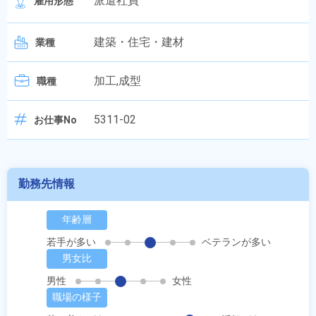
派遣社員
雇用形態
建築・住宅・建材
業種
加工,成型
職種
5311-02
お仕事No
勤務先情報
年齢層
若手が多い
ベテランが多い
男女比
男性
女性
職場の様子