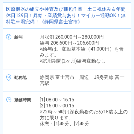
医療機器の組立や検査及び梱包作業！土日祝休み＆年間
休日129日！昇給・業績賞与あり！マイカー通勤OK！無
料駐車場完備！《静岡県富士宮市》
月収例 260,000円～280,000円
給与
給与 206,600円～206,600円
※給与は、変動基本給（41,000円）を含
みます。
※試用期間(2ヶ月)給与変動なし
静岡県 富士宮市 周辺 JR身延線 富士
勤務地
宮駅
[1] 08:00～16:15
勤務時間
[2] 16:00～00:15
※22時～5時は深夜勤務のため18歳以上の
方に限ります。
休憩：[1]45分、[2]45分