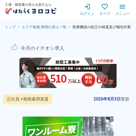
工場・製造業の求人を探すなら
ログイン
キープ
メニュー
トップ
エリア検索 静岡の求人一覧
医療機器の組立や検査及び梱包作業
医療機器の組立や検査及び梱包
今月のイチオシ求人
正社員 ※無期雇用派遣
2026年8月3日
更新