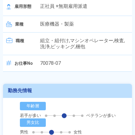
正社員 ※無期雇用派遣
雇用形態
医療機器・製薬
業種
組立・組付け,マシンオペレーター,検査,
職種
洗浄,ピッキング,梱包
70078-07
お仕事No
勤務先情報
年齢層
若手が多い
ベテランが多い
男女比
男性
女性