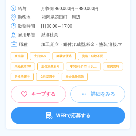
寮無料！マイカー通勤OK！無料駐車場あり！赴任旅
給与
月収例 460,000円～480,000円

費会社負担！社員食堂あり！日払いあり！土日休
時給 1,900円～1,900円
勤務地
福岡県苅田町　周辺
み！特別賞与90万円支給！《福岡県京都郡苅田町》
勤務時間
[1] 08:00～17:00

[2] 20:00～05:00

雇用形態
派遣社員
[3] 06:30～15:00

職種
[4] 14:30～23:00

加工,組立・組付け,成型,板金・塗装,溶接,マ
[5] 22:30～07:00
シンオペレーター,部品供給・充填・運搬,検
査,物流・配送
寮完備
土日休み
経験者優遇
資格・経験不問
未経験者OK
赴任旅費あり
年間休日120日以上
寮費無料
男性活躍中
女性活躍中
社会保険完備
キープする
詳細をみる
WEBで応募する