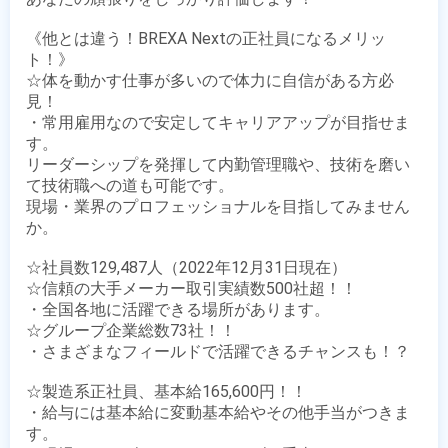
《他とは違う！BREXA Nextの正社員になるメリッ
ト！》

☆体を動かす仕事が多いので体力に自信がある方必
見！

・常用雇用なので安定してキャリアアップが目指せま
す。

リーダーシップを発揮して内勤管理職や、技術を磨い
て技術職への道も可能です。

現場・業界のプロフェッショナルを目指してみません
か。

☆社員数129,487人（2022年12月31日現在）

☆信頼の大手メーカー取引実績数500社超！！

・全国各地に活躍できる場所があります。

☆グループ企業総数73社！！

・さまざまなフィールドで活躍できるチャンスも！？

☆製造系正社員、基本給165,600円！！

・給与には基本給に変動基本給やその他手当がつきま
す。
