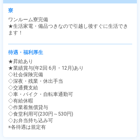
寮
ワンルーム寮完備

★生活家電・備品つきなので引越し後すぐに生活でき
ます！
待遇・福利厚生
★昇給あり

★業績賞与(年2回 6月・12月)あり

◇社会保険完備

◇深夜・残業・休出手当

◇交通費支給

◇車・バイク・自転車通勤可

◇有給休暇

◇作業着無償貸与

◇食堂利用可(230円～530円)

◇お弁当持ち込み可

※各待遇は規定有