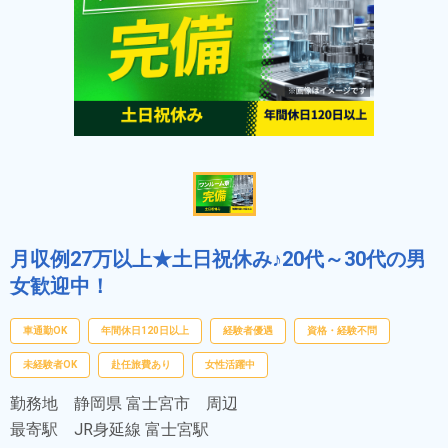
月収例27万以上★土日祝休み♪20代～30代の男
女歓迎中！
車通勤OK
年間休日120日以上
経験者優遇
資格・経験不問
未経験者OK
赴任旅費あり
女性活躍中
勤務地
静岡県 富士宮市 周辺
最寄駅
JR身延線 富士宮駅