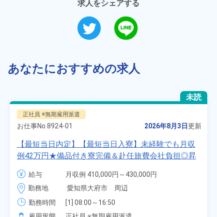
求人をシェアする
あなたにおすすめの求人
未読
正社員 ※無期雇用派遣
お仕事No.
8924-01
2026年8月3日
更新
【最短当日内定】【最短当日入寮】未経験でも月収
例42万円★備品付き寮完備＆赴任旅費会社負担◎昇
給・業績賞与あり！組立や塗装など自動車製造の各
給与
月収例 410,000円～430,000円

種作業！《愛知県大府市》
月給 277,000円～277,000円
勤務地
愛知県大府市　周辺
勤務時間
[1] 08:00～16:50

[2] 06:25～15:10

雇用形態
正社員 ※無期雇用派遣