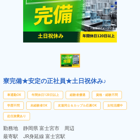
寮完備★安定の正社員★土日祝休み♪
車通勤OK
年間休日120日以上
経験者優遇
資格・経験不問
学歴不問
未経験者OK
友達同士＆カップル応募OK
女性活躍中
赴任旅費あり
勤務地
静岡県 富士宮市 周辺
最寄駅
JR身延線 富士宮駅