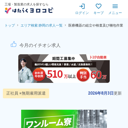
工場・製造業の求人を探すなら
ログイン
キープ
メニュー
トップ
エリア検索 静岡の求人一覧
医療機器の組立や検査及び梱包作業
医療機器の組立・検査・梱包作
今月のイチオシ求人
正社員 ※無期雇用派遣
2026年8月3日
更新