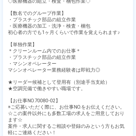
◇医療機器の組立・検査・梱包作業◇

【数名でのグループ作業】

・プラスチック部品の組立作業

・医療機器の加工・洗浄・検査・梱包 

初心者の方でも1ヶ月くらいで作業を覚えられます♪

【単独作業】

＊クリーンルーム内でのお仕事＊

・プラスチック部品の組立作業

・マシンオペレーター

マシンオペレーター業務経験者は即戦力◎

★リーダー候補として登用有（別途手当支給）

★空調完備で働きやすい職場です。

【お仕事NO.70080-02】

※ご応募いただく際に、お仕事NO.をお伝えください。

☆この案件以外にも多数工場の求人をご用意しており
ます☆

案件・求人に関するご相談や登録のみという方もお気
軽にご連絡ください！
