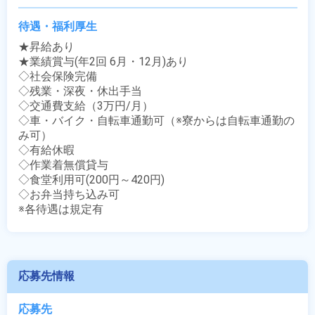
待遇・福利厚生
★昇給あり

★業績賞与(年2回 6月・12月)あり

◇社会保険完備

◇残業・深夜・休出手当

◇交通費支給（3万円/月）

◇車・バイク・自転車通勤可（※寮からは自転車通勤の
み可）

◇有給休暇

◇作業着無償貸与

◇食堂利用可(200円～420円)

◇お弁当持ち込み可

※各待遇は規定有
応募先情報
応募先