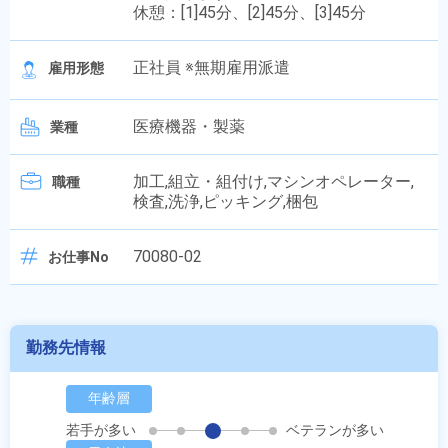
休憩：[1]45分、[2]45分、[3]45分
正社員 ※無期雇用派遣
雇用形態
医療機器・製薬
業種
加工,組立・組付け,マシンオペレーター,
職種
検査,洗浄,ピッキング,梱包
70080-02
お仕事No
勤務先情報
年齢層
若手が多い
ベテランが多い