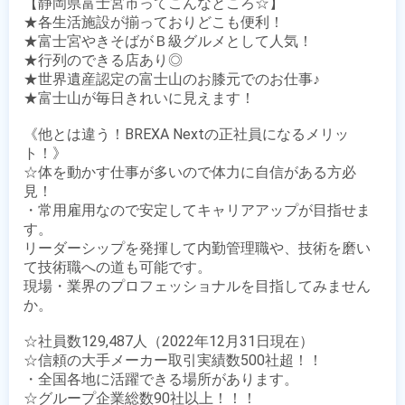
【静岡県富士宮市ってこんなところ☆】

★各生活施設が揃っておりどこも便利！

★富士宮やきそばがＢ級グルメとして人気！

★行列のできる店あり◎

★世界遺産認定の富士山のお膝元でのお仕事♪

★富士山が毎日きれいに見えます！

《他とは違う！BREXA Nextの正社員になるメリッ
ト！》

☆体を動かす仕事が多いので体力に自信がある方必
見！

・常用雇用なので安定してキャリアアップが目指せま
す。

リーダーシップを発揮して内勤管理職や、技術を磨い
て技術職への道も可能です。

現場・業界のプロフェッショナルを目指してみません
か。

☆社員数129,487人（2022年12月31日現在）

☆信頼の大手メーカー取引実績数500社超！！

・全国各地に活躍できる場所があります。

☆グループ企業総数90社以上！！！
