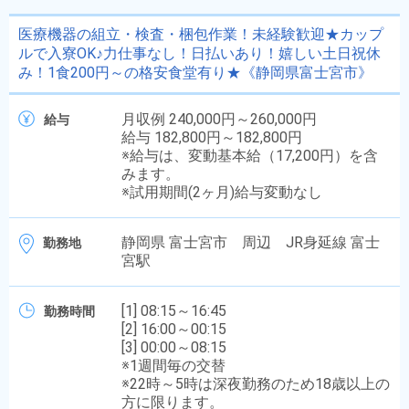
医療機器の組立・検査・梱包作業！未経験歓迎★カップ
ルで入寮OK♪力仕事なし！日払いあり！嬉しい土日祝休
み！1食200円～の格安食堂有り★《静岡県富士宮市》
月収例 240,000円～260,000円
給与
給与 182,800円～182,800円
※給与は、変動基本給（17,200円）を含
みます。
※試用期間(2ヶ月)給与変動なし
静岡県 富士宮市 周辺 JR身延線 富士
勤務地
宮駅
[1] 08:15～16:45
勤務時間
[2] 16:00～00:15
[3] 00:00～08:15
※1週間毎の交替
※22時～5時は深夜勤務のため18歳以上の
方に限ります。