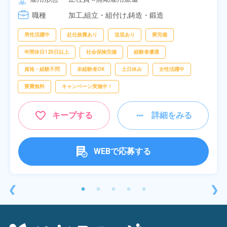
[3] 17:05～01:50
職種
加工,組立・組付け,鋳造・鍛造
男性活躍中
赴任旅費あり
送迎あり
寮完備
年間休日120日以上
社会保険完備
経験者優遇
資格・経験不問
未経験者OK
土日休み
女性活躍中
寮費無料
キャンペーン実施中！
キープする
詳細をみる
WEBで応募する
❮
❯