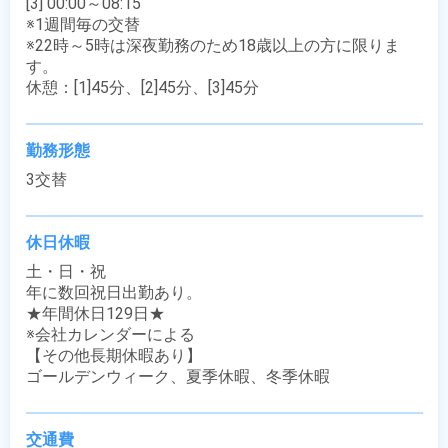
[3] 00:00～08:15

※1週間毎の交替

※22時～5時は深夜勤務のため18歳以上の方に限りま
す。

休憩：[1]45分、[2]45分、[3]45分
勤務形態
3交替
休日休暇
土・日・祝

年に数回祝日出勤あり。

★年間休日129日★

※会社カレンダーによる

【その他長期休暇あり】

ゴールデンウィーク、夏季休暇、冬季休暇
交通費