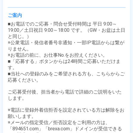
ご案内
■お電話でのご応募・問合せ受付時間は 平日 9:00～
19:00／土日祝日 9:00～18:00 です。（GW・お盆は土日
と同じ。）

※公衆電話・発信者番号非通知・一部IP電話からは繋が
りません。

※お電話の前に、お仕事No.をお控えください。

■「応募する」ボタンからは24時間ご応募いただけま
す。

■当社への登録のみをご希望される方も、こちらからご
応募ください。

ご応募受付後、担当者から電話で詳細のご説明をいた
します。

※電話に登録外着信拒否を設定されている方は解除をお
願いします。

※メールの指定受信／拒否設定をご利用の方は、
「894651.com」「brexa.com」ドメインが受信できる