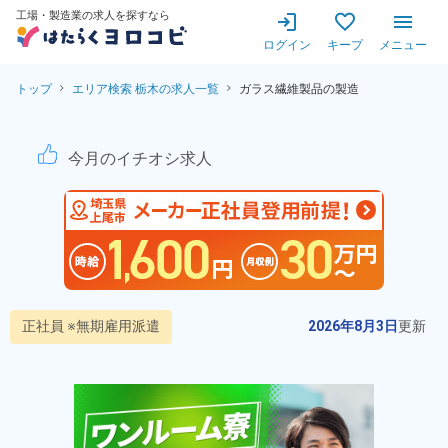
工場・製造業の求人を探すなら
ログイン
キープ
メニュー
トップ
エリア検索 栃木の求人一覧
ガラス繊維製品の製造
ガラス繊維製品の製造！製造業
今月のイチオシ求人
正社員 ※無期雇用派遣
2026年8月3日
更新