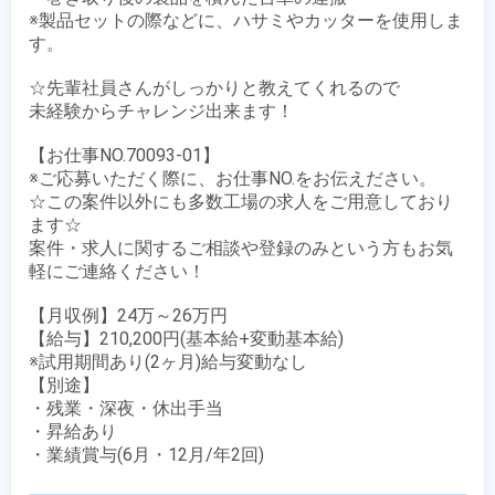
※製品セットの際などに、ハサミやカッターを使用しま
す。

☆先輩社員さんがしっかりと教えてくれるので

未経験からチャレンジ出来ます！

【お仕事NO.70093-01】

※ご応募いただく際に、お仕事NO.をお伝えださい。

☆この案件以外にも多数工場の求人をご用意しており
ます☆

案件・求人に関するご相談や登録のみという方もお気
軽にご連絡ください！

【月収例】24万～26万円

【給与】210,200円(基本給+変動基本給)

※試用期間あり(2ヶ月)給与変動なし 

【別途】

・残業・深夜・休出手当

・昇給あり

・業績賞与(6月・12月/年2回)