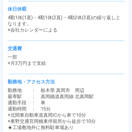
休日休暇
4勤1休(1直)・4勤1休(2直)・4勤2休(3直)の繰り返しと
なります。

※会社カレンダーによる
交通費
一部

※月3万円まで支給
勤務地・アクセス方法
勤務地　　：　栃木県 真岡市　周辺

最寄駅　　：　真岡鐵道真岡線 北真岡駅

通勤手段　：　車

通勤時間　：　15分

※北関東自動車道真岡ICから車で10分

※東野交通宮岡橋東停留所から徒歩で10分

★工場敷地外に無料駐車場あり
