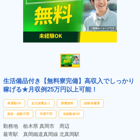
生活備品付き【無料寮完備】高収入でしっかり
稼げる★月収例25万円以上可能！
車通勤OK
赴任旅費あり
寮費無料
経験者優遇
資格・経験不問
学歴不問
未経験者OK
勤務地
栃木県 真岡市 周辺
最寄駅
真岡鐵道真岡線 北真岡駅