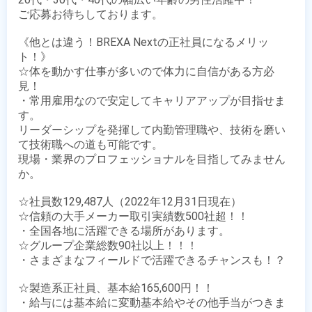
ご応募お待ちしております。

《他とは違う！BREXA Nextの正社員になるメリッ
ト！》

☆体を動かす仕事が多いので体力に自信がある方必
見！

・常用雇用なので安定してキャリアアップが目指せま
す。

リーダーシップを発揮して内勤管理職や、技術を磨い
て技術職への道も可能です。

現場・業界のプロフェッショナルを目指してみません
か。

☆社員数129,487人（2022年12月31日現在）

☆信頼の大手メーカー取引実績数500社超！！

・全国各地に活躍できる場所があります。

☆グループ企業総数90社以上！！！

・さまざまなフィールドで活躍できるチャンスも！？

☆製造系正社員、基本給165,600円！！

・給与には基本給に変動基本給やその他手当がつきま