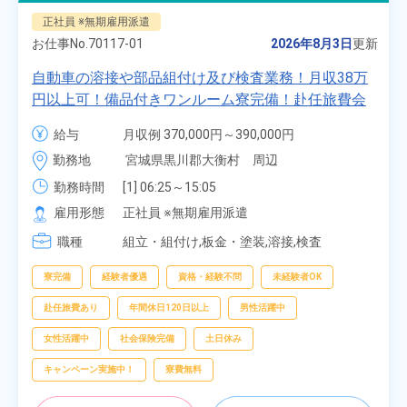
正社員 ※無期雇用派遣
お仕事No.
70117-01
2026年8月3日
更新
自動車の溶接や部品組付け及び検査業務！月収38万
円以上可！備品付きワンルーム寮完備！赴任旅費会
社負担★人気の土日休み！昇給＆業績賞与あり！
給与
月収例 370,000円～390,000円

車・バイク通勤可！無料駐車場あり！カップルでの
時給 1,700円～1,700円
勤務地
宮城県黒川郡大衡村　周辺
応募OK★《宮城県大衡村》
勤務時間
[1] 06:25～15:05

[2] 16:00～00:40

雇用形態
正社員 ※無期雇用派遣
[3] 16:30～01:10

職種
[4] 08:00～16:40

組立・組付け,板金・塗装,溶接,検査
[5] 20:00～04:40
寮完備
経験者優遇
資格・経験不問
未経験者OK
赴任旅費あり
年間休日120日以上
男性活躍中
女性活躍中
社会保険完備
土日休み
キャンペーン実施中！
寮費無料