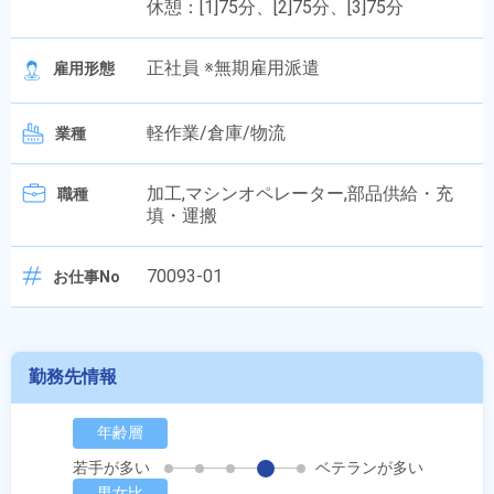
休憩：[1]75分、[2]75分、[3]75分
正社員 ※無期雇用派遣
雇用形態
軽作業/倉庫/物流
業種
加工,マシンオペレーター,部品供給・充
職種
填・運搬
70093-01
お仕事No
勤務先情報
年齢層
若手が多い
ベテランが多い
男女比