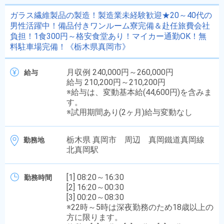
ガラス繊維製品の製造！製造業未経験歓迎★20～40代の
男性活躍中！備品付きワンルーム寮完備＆赴任旅費会社
負担！1食300円～格安食堂あり！マイカー通勤OK！無
料駐車場完備！《栃木県真岡市》
月収例 240,000円～260,000円
給与
給与 210,200円～210,200円
※給与は、変動基本給(44,600円)を含みま
す。
※試用期間あり(2ヶ月)給与変動なし
栃木県 真岡市 周辺 真岡鐵道真岡線
勤務地
北真岡駅
[1] 08:20～16:30
勤務時間
[2] 16:20～00:30
[3] 00:20～08:30
※22時～5時は深夜勤務のため18歳以上の
方に限ります。