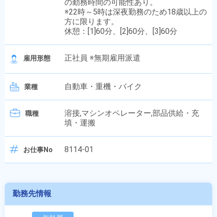
の勤務時間の可能性あり。
※22時～5時は深夜勤務のため18歳以上の
方に限ります。
休憩：[1]60分、[2]60分、[3]60分
正社員 ※無期雇用派遣
雇用形態
自動車・重機・バイク
業種
溶接,マシンオペレーター,部品供給・充
職種
填・運搬
8114-01
お仕事No
勤務先情報