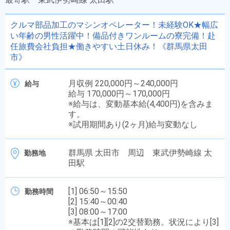
クルマ部品加工のマシンオペレーター！未経験OK★幅広
い年齢の男性活躍中！備品付きワンルームの寮完備！赴
任旅費会社負担★働きやすい土日休み！《群馬県太田
市》
月収例 220,000円～240,000円
給与
給与 170,000円～170,000円
※給与は、変動基本給(4,400円)を含みま
す。
※試用期間あり(2ヶ月)給与変動なし
群馬県 太田市 周辺 東武伊勢崎線 太
勤務地
田駅
[1] 06:50～15:50
勤務時間
[2] 15:40～00:40
[3] 08:00～17:00
※基本は[1][2]の2交替勤務。状況により[3]