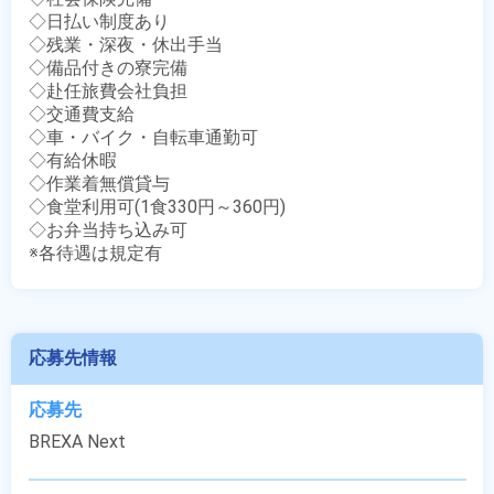
◇日払い制度あり

◇残業・深夜・休出手当

◇備品付きの寮完備

◇赴任旅費会社負担

◇交通費支給

◇車・バイク・自転車通勤可

◇有給休暇

◇作業着無償貸与

◇食堂利用可(1食330円～360円)

◇お弁当持ち込み可

※各待遇は規定有
応募先情報
応募先
BREXA Next