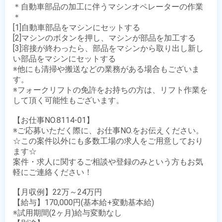
＊自動車部品の加工に伴うマシンオペレーターの作業
＊

[1]自動車部品をマシンにセットする

[2]マシンのボタンを押し、マシンが部品を加工する

[3]溶接が終わったら、部品をマシンから取り出し新し
い部品をマシンにセットする

※他にも清掃や搬送などの業務がある場合もございま
す。

※フォークリフトの免許をお持ちの方は、リフト作業を
して頂く可能性もございます。

【お仕事NO.8114-01】

※ご応募いただく際に、お仕事NO.をお伝えください。

☆この案件以外にも多数工場の求人をご用意しており
ます☆

案件・求人に関するご相談や登録のみという方もお気
軽にご連絡ください！

【月収例】22万～24万円

【給与】170,000円(基本給+変動基本給)

※試用期間(2ヶ月)給与変動なし 
