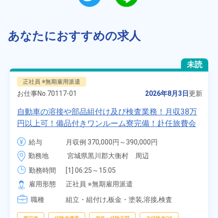
あなたにおすすめの求人
未読
正社員 ※無期雇用派遣
お仕事No.
70117-01
2026年8月3日
更新
自動車の溶接や部品組付け及び検査業務！月収38万
円以上可！備品付きワンルーム寮完備！赴任旅費会
社負担★人気の土日休み！昇給＆業績賞与あり！
給与
月収例 370,000円～390,000円

車・バイク通勤可！無料駐車場あり！カップルでの
時給 1,700円～1,700円
勤務地
宮城県黒川郡大衡村　周辺
応募OK★《宮城県大衡村》
勤務時間
[1] 06:25～15:05

[2] 16:00～00:40

雇用形態
正社員 ※無期雇用派遣
[3] 16:30～01:10

職種
[4] 08:00～16:40

組立・組付け,板金・塗装,溶接,検査
[5] 20:00～04:40