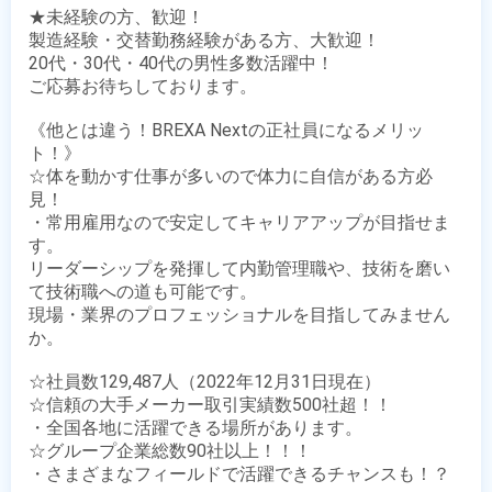
★未経験の方、歓迎！

製造経験・交替勤務経験がある方、大歓迎！

20代・30代・40代の男性多数活躍中！

ご応募お待ちしております。

《他とは違う！BREXA Nextの正社員になるメリッ
ト！》

☆体を動かす仕事が多いので体力に自信がある方必
見！

・常用雇用なので安定してキャリアアップが目指せま
す。

リーダーシップを発揮して内勤管理職や、技術を磨い
て技術職への道も可能です。

現場・業界のプロフェッショナルを目指してみません
か。

☆社員数129,487人（2022年12月31日現在）

☆信頼の大手メーカー取引実績数500社超！！

・全国各地に活躍できる場所があります。

☆グループ企業総数90社以上！！！

・さまざまなフィールドで活躍できるチャンスも！？
