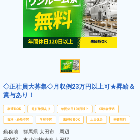
◇正社員大募集◇月収例23万円以上可★昇給＆
賞与あり！
車通勤OK
赴任旅費あり
年間休日120日以上
経験者優遇
資格・経験不問
学歴不問
未経験者OK
土日休み
寮費無料
勤務地
群馬県 太田市 周辺
最寄駅
東武伊勢崎線 太田駅