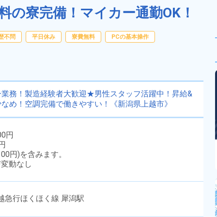
無料の寮完備！マイカー通勤OK！
歴不問
平日休み
寮費無料
PCの基本操作
ー業務！製造経験者大歓迎★男性スタッフ活躍中！昇給&
少なめ！空調完備で働きやすい！《新潟県上越市》
00円
0円
100円)を含みます。
与変動なし
越急行ほくほく線 犀潟駅