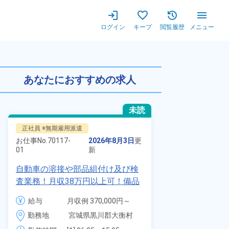
ログイン
キープ
閲覧履歴
メニュー
造経験者大歓迎★男性スタッフ
あなたにおすすめの求人
未読
正社員 ※無期雇用派遣
派遣社員
お仕事No.
70117-
2026年8月3日
更
お仕事No.
1328
01
新
01
自動車の溶接や部品組付け及び検
時給1900円
査業務！月収38万円以上可！備品
自動車製造に
付きワンルーム寮完備！赴任旅費
代～40代の
給与
月収例 370,000円～
給与
会社負担★人気の土日休み！昇給
ム寮無料！マ
390,000円

勤務地
宮城県黒川郡大衡村　
＆業績賞与あり！車・バイク通勤
勤務地
駐車場あり！
時給 1,700円～1,700円
周辺