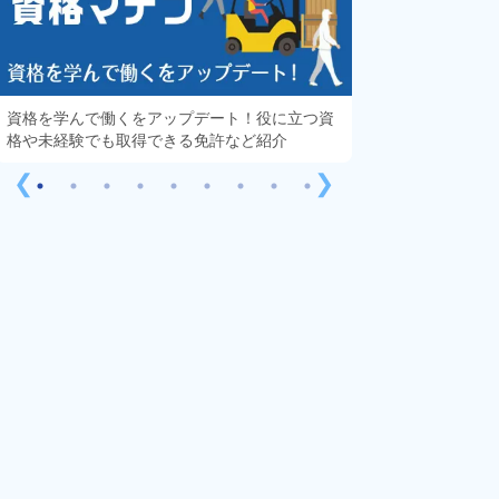
資格を学んで働くをアップデート！役に立つ資
知っておきたい「
格や未経験でも取得できる免許など紹介
する疑問や不安を
❮
❯