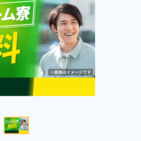
勤務時間
19:15～03:45
雇用形態
派遣社員
職種
組立・組付け,部品供
給・充填・運搬,検査,梱
男性活躍中
女性活躍中
包
寮完備
年間休日120日以上
社会保険完備
経験者優遇
資格・経験不問
未経験者OK
土日祝休み
寮費無料
赴任旅費あり
キャンペーン実施中！
キープする
詳細をみる
WEBで応募する