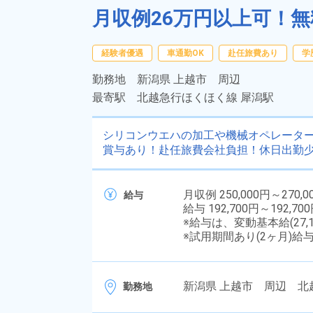
月収例26万円以上可！
経験者優遇
車通勤OK
赴任旅費あり
学
勤務地
新潟県 上越市 周辺
最寄駅
北越急行ほくほく線 犀潟駅
シリコンウエハの加工や機械オペレータ
賞与あり！赴任旅費会社負担！休日出勤
月収例 250,000円～270,0
給与
給与 192,700円～192,70
※給与は、変動基本給(27,
※試用期間あり(2ヶ月)給
新潟県 上越市 周辺 北
勤務地