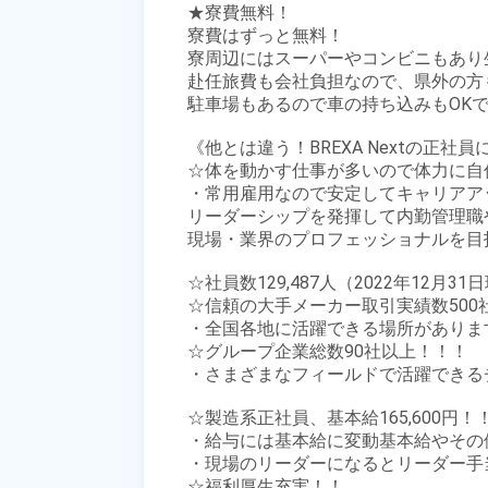
★寮費無料！

寮費はずっと無料！

寮周辺にはスーパーやコンビニもあり生
赴任旅費も会社負担なので、県外の方も
駐車場もあるので車の持ち込みもOKで
《他とは違う！BREXA Nextの正社
☆体を動かす仕事が多いので体力に自
・常用雇用なので安定してキャリアア
リーダーシップを発揮して内勤管理職
現場・業界のプロフェッショナルを目
☆社員数129,487人（2022年12月31日
☆信頼の大手メーカー取引実績数500社
・全国各地に活躍できる場所があります
☆グループ企業総数90社以上！！！

・さまざまなフィールドで活躍できる
☆製造系正社員、基本給165,600円！！
・給与には基本給に変動基本給やその
・現場のリーダーになるとリーダー手
☆福利厚生充実！！
