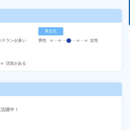
あるモノに魅了され続け気がつけばマニア
男女比
に！？ディープな世界にあなたもきっとハマる
ベテランが多い
男性
女性
はず！
活気がある
活躍中！
