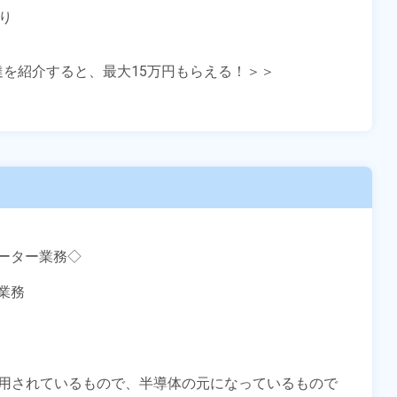
り

友達を紹介すると、最大15万円もらえる！＞＞

ター業務◇

務

多く使用されているもので、半導体の元になっているもので