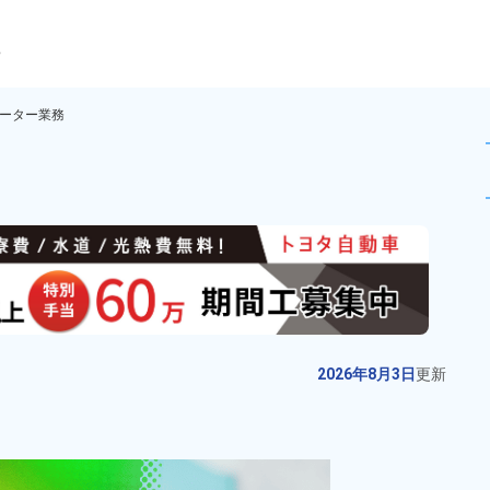
ら
ーター業務
工や機械オペレーター業務！製
未読
派遣社員
お仕事No.
4477-
2026年8月3日
更
17
新
カーナビゲーション部品の組立！
2026年8月3日
更新
嬉しい土日祝休み★年間休日125
日！稼げる夜勤専属！日払いOK！
給与
月収例 230,000円～
正社員登用制度あり！マイカー通
250,000円

勤務地
長野県松本市　周辺
勤OK！《長野県松本市》
時給 1,230円～1,230円