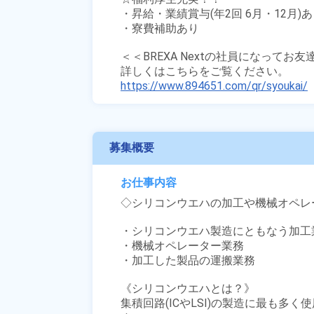
・昇給・業績賞与(年2回 6月・12月)あ
・寮費補助あり

＜＜BREXA Nextの社員になってお
https://www.894651.com/qr/syoukai/
募集概要
お仕事内容
◇シリコンウエハの加工や機械オペレー
・シリコンウエハ製造にともなう加工業
・機械オペレーター業務

・加工した製品の運搬業務

《シリコンウエハとは？》

集積回路(ICやLSI)の製造に最も