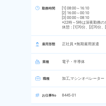
[1] 08:00～16:10
勤務時間
[2] 16:00～00:10
[3] 00:00～08:10
※22時～5時は深夜勤務
休憩：[1]70分、[2]70分、[
正社員 ※無期雇用派遣
雇用形態
電子・半導体
業種
加工,マシンオペレーター
職種
8445-01
お仕事No