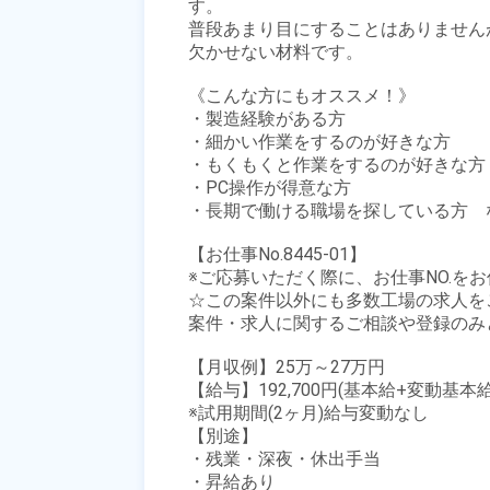
す。

普段あまり目にすることはありません
欠かせない材料です。

《こんな方にもオススメ！》

・製造経験がある方

・細かい作業をするのが好きな方

・もくもくと作業をするのが好きな方

・PC操作が得意な方

・長期で働ける職場を探している方　な
【お仕事No.8445-01】

※ご応募いただく際に、お仕事NO.をお
☆この案件以外にも多数工場の求人を
案件・求人に関するご相談や登録のみ
【月収例】25万～27万円

【給与】192,700円(基本給+変動基本給)
※試用期間(2ヶ月)給与変動なし

【別途】

・残業・深夜・休出手当

・昇給あり
