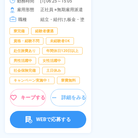
可！無料駐車場あり！カップルで
勤務時間
[1] 06:25～15:05

社員食堂あり
勤務時間
[2] 16:00～00:40

の応募OK★《宮城県大衡村》
雇用形態
正社員 ※無期雇用派遣
休み！特別賞
雇用形態
[3] 16:30～01:10

岡県京都郡苅
職種
[4] 08:00～16:40

組立・組付け,板金・塗
職種
[5] 20:00～04:40
装,溶接,検査
寮完備
経験者優遇
寮完備
土
資格・経験不問
未経験者OK
資格・経験不問
赴任旅費あり
年間休日120日以上
赴任旅費あり
男性活躍中
女性活躍中
寮費無料
社会保険完備
土日休み
女性活躍中
キャンペーン実施中！
寮費無料
キープ
キープする
詳細をみる
WEBで応募する