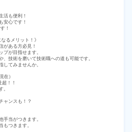
活も便利！

安心です！

す！

員になるメリット！》

信がある方必見！

ップが目指せます。

や、技術を磨いて技術職への道も可能です。

指してみませんか。

現在）

超！！

。

チャンスも！？



他手当がつきます。

当もつきます。
