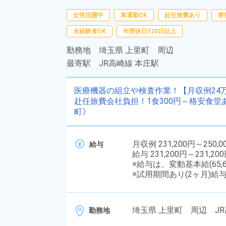
女性活躍中
車通勤OK
赴任旅費あり
寮
未経験者OK
年間休日120日以上
勤務地
埼玉県 上里町 周辺
最寄駅
JR高崎線 本庄駅
医療機器の組立や検査作業！【月収例24
赴任旅費会社負担！1食300円～格安食
町》
月収例 231,200円～250,0
給与
給与 231,200円～231,20
※給与は、変動基本給(65,
※試用期間あり(2ヶ月)給
埼玉県 上里町 周辺 JR
勤務地