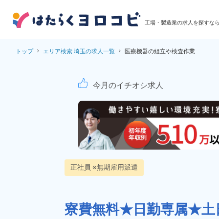
工場・製造業の求人を探すな
トップ
エリア検索 埼玉の求人一覧
医療機器の組立や検査作業
医療機器の組立や検査
今月のイチオシ求人
正社員 ※無期雇用派遣
寮費無料★日勤専属★土