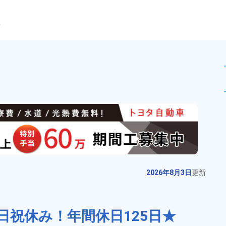
ら
作業！【月収例24万円以上】
未読
正社員 ※無期雇用派遣
お仕事No.
8962-
2026年8月3日
更
01
新
【最短当日内定】特別賞与総額50
2026年8月3日
更新
万円★更新インセンティブ15万円
★無料の備品付き寮完備＆赴任旅
給与
月収例 340,000円～
費会社負担◎業績賞与＆昇給あ
360,000円

日祝休み！年間休日125日★
勤務地
大分県中津市　周辺
り！軽自動車の製造業務！生活支
月給 254,000円～