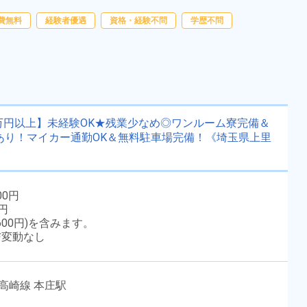
援物資事前対応可◎《大分県中津
勤務時間
[1] 08:00～16:45

254,000円
[2] 06:30～15:10

市》
費無料
経験者優遇
資格・経験不問
雇用形態
正社員 ※無期雇用派遣
学歴不問
[3] 18:00～02:40
職種
組立・組付け,成型,プレ
ス加工,板金・塗装,溶接,
未経験者OK
経験者優遇
部品供給・充填・運搬,
検査
男性活躍中
送迎あり
赴任旅費あり
寮完備
万円以上】未経験OK★残業少なめ◎ワンルーム寮完備＆
年間休日120日以上
社会保険完備
堂あり！マイカー通勤OK＆無料駐車場完備！《埼玉県上里
土日休み
資格・経験不問
寮費無料
キャンペーン実施中！
00円
0円
キープする
詳細をみる
600円)を含みます。
与変動なし
WEBで応募する
高崎線 本庄駅