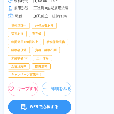
《愛知県大府市》
可！無料駐車
勤務時間
[1] 08:00～16:50

勤務時間
277,000円
[2] 06:25～15:10

の応募OK★
雇用形態
正社員 ※無期雇用派遣
雇用形態
[3] 17:05～01:50
職種
加工,組立・組付け,鋳
職種
造・鍛造
男性活躍中
赴任旅費あり
寮完備
経
送迎あり
寮完備
資格・経験不問
年間休日120日以上
社会保険完備
赴任旅費あり
経験者優遇
資格・経験不問
男性活躍中
未経験者OK
土日休み
社会保険完備
女性活躍中
寮費無料
キャンペーン実
キャンペーン実施中！
キープ
キープする
詳細をみる
WEBで応募する