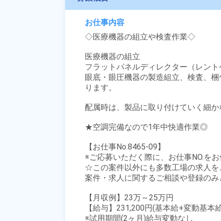
お仕事内容
◇医療機器の組立や検査作業◇

医療機器の組立

フラットパネルディレクター（レント
眼底・眼圧機器の製造組立、検査、梱
ります。

配属時は、製品に取り付けていく細か
★空調完備なので1年中快適作業◎

【お仕事No.8465-09】

※ご応募いただく際に、お仕事NO.をお
☆この案件以外にも多数工場の求人を
案件・求人に関するご相談や登録のみ
【月収例】23万～25万円

【給与】231,200円(基本給+変動基本給)
※試用期間(2ヶ月)給与変動なし
