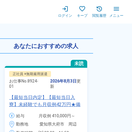
ログイン
キープ
閲覧履歴
メニュー
未経験OK★残業少なめ◎ワンル
あなたにおすすめの求人
未読
正社員 ※無期雇用派遣
正社員 ※無期
お仕事No.
8924-
2026年8月3日
更
お仕事No.
7011
01
新
01
【最短当日内定】【最短当日入
自動車の溶接
寮】未経験でも月収例42万円★備
査業務！月収
品付き寮完備＆赴任旅費会社負担
付きワンルー
給与
月収例 410,000円～
給与
◎昇給・業績賞与あり！組立や塗
会社負担★人
430,000円

勤務地
愛知県大府市　周辺
勤務地
装など自動車製造の各種作業！
＆業績賞与あ
月給 277,000円～