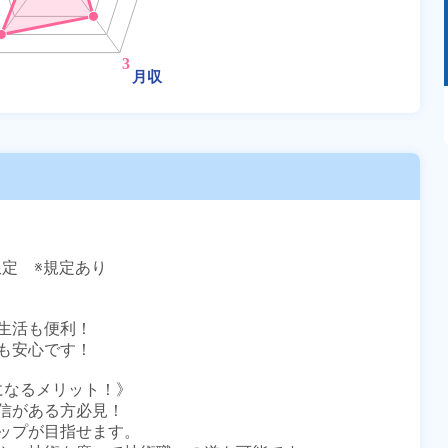
あるモノに魅了され続け気がつけばマニア
に！？ディープな世界にあなたもきっとハマる
はず！
定　※規定あり

活も便利！

安心です！

員になるメリット！》

信がある方必見！

ップが目指せます。
