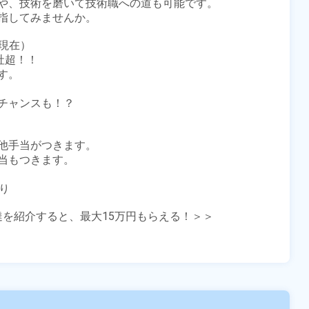
や、技術を磨いて技術職への道も可能です。

指してみませんか。

現在）

超！！

。

チャンスも！？



他手当がつきます。

当もつきます。

り

友達を紹介すると、最大15万円もらえる！＞＞
