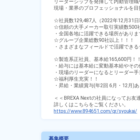
リーダーシップを発揮して内勤管理職
現場・業界のプロフェッショナルを目
☆社員数129,487人（2022年12月31日
☆信頼の大手メーカー取引実績数500社
・全国各地に活躍できる場所があります
☆グループ企業総数90社以上！！！

・さまざまなフィールドで活躍できる
☆製造系正社員、基本給165,600円！！
・給与には基本給に変動基本給やその
・現場のリーダーになるとリーダー手
☆福利厚生充実！！

・昇給・業績賞与(年2回 6月・12月)あ
＜＜BREXA Nextの社員になってお
https://www.894651.com/qr/syoukai/
募集概要