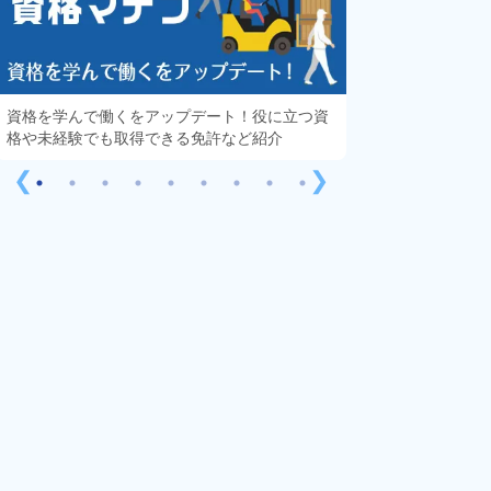
資格を学んで働くをアップデート！役に立つ資
知っておきたい「
格や未経験でも取得できる免許など紹介
する疑問や不安を
❮
❯