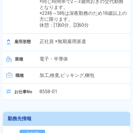
※同じ時間帯で2～3週間おきの交代勤務
となります。
※22時～5時は深夜勤務のため18歳以上の
方に限ります。
休憩：[1]60分、[2]60分
正社員 ※無期雇用派遣
雇用形態
電子・半導体
業種
加工,検査,ピッキング,梱包
職種
8558-01
お仕事No
勤務先情報