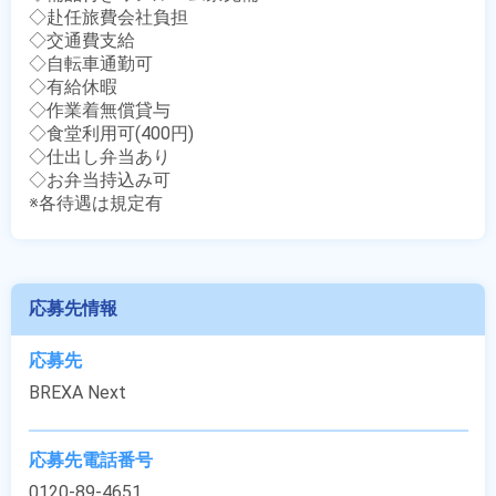
◇赴任旅費会社負担

◇交通費支給

◇自転車通勤可

◇有給休暇

◇作業着無償貸与

◇食堂利用可(400円)

◇仕出し弁当あり

◇お弁当持込み可

※各待遇は規定有
応募先情報
応募先
BREXA Next
応募先電話番号
0120-89-4651