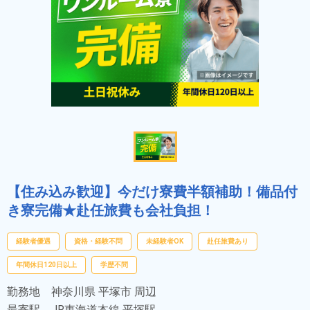
【住み込み歓迎】今だけ寮費半額補助！備品付
き寮完備★赴任旅費も会社負担！
経験者優遇
資格・経験不問
未経験者OK
赴任旅費あり
年間休日120日以上
学歴不問
勤務地
神奈川県 平塚市 周辺
最寄駅
JR東海道本線 平塚駅