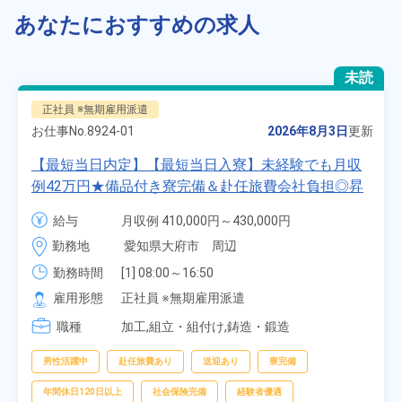
あなたにおすすめの求人
未読
正社員 ※無期雇用派遣
お仕事No.
8924-01
2026年8月3日
更新
【最短当日内定】【最短当日入寮】未経験でも月収
例42万円★備品付き寮完備＆赴任旅費会社負担◎昇
給・業績賞与あり！組立や塗装など自動車製造の各
給与
月収例 410,000円～430,000円

種作業！《愛知県大府市》
月給 277,000円～277,000円
勤務地
愛知県大府市　周辺
勤務時間
[1] 08:00～16:50

[2] 06:25～15:10

雇用形態
正社員 ※無期雇用派遣
[3] 17:05～01:50
職種
加工,組立・組付け,鋳造・鍛造
男性活躍中
赴任旅費あり
送迎あり
寮完備
年間休日120日以上
社会保険完備
経験者優遇