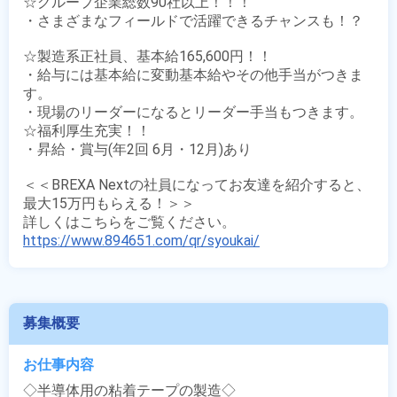
☆グループ企業総数90社以上！！！

・さまざまなフィールドで活躍できるチャンスも！？

☆製造系正社員、基本給165,600円！！

・給与には基本給に変動基本給やその他手当がつきま
す。

・現場のリーダーになるとリーダー手当もつきます。

☆福利厚生充実！！

・昇給・賞与(年2回 6月・12月)あり

＜＜BREXA Nextの社員になってお友達を紹介すると、
最大15万円もらえる！＞＞

https://www.894651.com/qr/syoukai/
募集概要
お仕事内容
◇半導体用の粘着テープの製造◇
