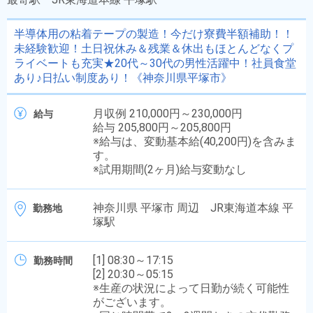
半導体用の粘着テープの製造！今だけ寮費半額補助！！
未経験歓迎！土日祝休み＆残業＆休出もほとんどなくプ
ライベートも充実★20代～30代の男性活躍中！社員食堂
あり♪日払い制度あり！《神奈川県平塚市》
月収例 210,000円～230,000円
給与
給与 205,800円～205,800円
※給与は、変動基本給(40,200円)を含みま
す。
※試用期間(2ヶ月)給与変動なし
神奈川県 平塚市 周辺 JR東海道本線 平
勤務地
塚駅
[1] 08:30～17:15
勤務時間
[2] 20:30～05:15
※生産の状況によって日勤が続く可能性
がございます。