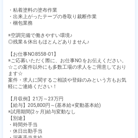
・粘着塗料の塗布作業

・出来上がったテープの巻取り裁断作業

・梱包業務

※空調完備で働きやすい環境♪

◎残業＆休出もほとんどありません♪

【お仕事NO.8558-01】

※ご応募いただく際に、お仕事NO.をお伝えください。

☆この案件以外にも多数工場の求人をご用意しており
ます☆

案件・求人に関するご相談や登録のみという方もお気
軽にご連絡ください！

【月収例】21万～23万円

【給与】205,800円～(基本給+変動基本給)

※試用期間(2ヶ月)給与変動なし

【別途】 

・時間外手当

・休日出勤手当

・深夜手当支給
