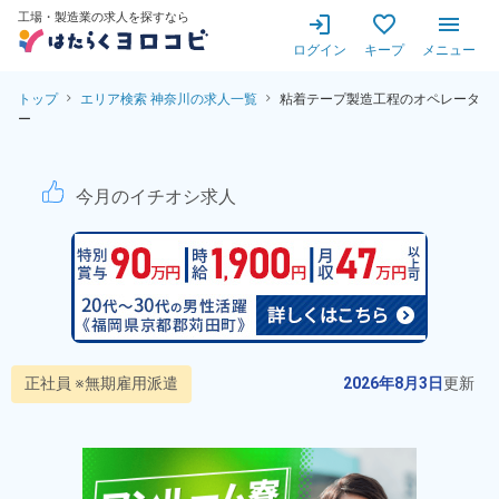
工場・製造業の求人を探すなら
ログイン
キープ
メニュー
トップ
エリア検索 神奈川の求人一覧
粘着テープ製造工程のオペレータ
ー
半導体用の粘着テープの製造
今月のイチオシ求人
正社員 ※無期雇用派遣
2026年8月3日
更新