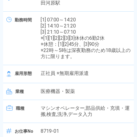
田河原駅
[1] 07:00～14:20
勤務時間
[2] 14:10～21:20
[3] 21:10～07:10
※[1][1][2][2][3][3]休休の6勤2休
※休憩：[1][2]45分、[3]90分
※22時～5時は深夜勤務のため18歳以上の
方に限ります。
正社員 ※無期雇用派遣
雇用形態
医療機器・製薬
業種
マシンオペレーター,部品供給・充填・運
職種
搬,検査,洗浄,データ入力
8719-01
お仕事No