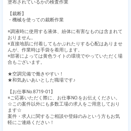
塗布されているかの検査作業

【裁断】

・機械を使っての裁断作業

※調液時に使用する液体、紛体に有害なものは含まれて
おりません。

※直接地肌に付着してもかぶれたりする心配はありませ
んが、作業時は手袋を着用します。

※部署によっては黄色ライトの環境でやっていただく場
合もございます。

★空調完備で働きやすい！

★和気あいあいとした職場です♪

【お仕事No.8719-01】

※ご応募いただく際に、お仕事NO.をお伝えください。

☆この案件以外にも多数工場の求人をご用意しており
ます☆

案件・求人に関するご相談や登録のみという方もお気
軽にご連絡ください！
