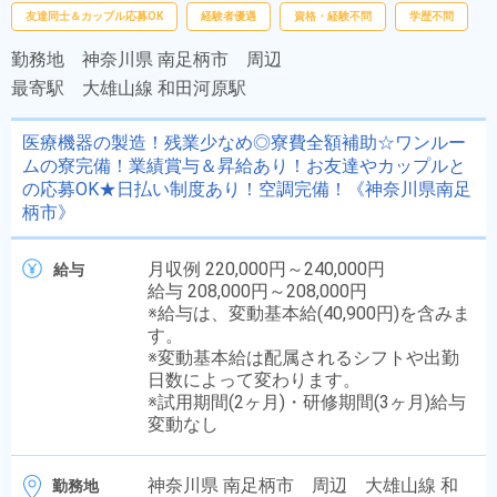
友達同士＆カップル応募OK
経験者優遇
資格・経験不問
学歴不問
勤務地
神奈川県 南足柄市 周辺
最寄駅
大雄山線 和田河原駅
医療機器の製造！残業少なめ◎寮費全額補助☆ワンルー
ムの寮完備！業績賞与＆昇給あり！お友達やカップルと
の応募OK★日払い制度あり！空調完備！《神奈川県南足
柄市》
月収例 220,000円～240,000円
給与
給与 208,000円～208,000円
※給与は、変動基本給(40,900円)を含みま
す。
※変動基本給は配属されるシフトや出勤
日数によって変わります。
※試用期間(2ヶ月)・研修期間(3ヶ月)給与
変動なし
神奈川県 南足柄市 周辺 大雄山線 和
勤務地