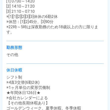
[1] 07:00～14:20

[2] 14:10～21:20

[3] 21:10～07:10

※[1][1][2][2][3][3]休休の6勤2休

※休憩：[1][2]45分、[3]90分

※22時～5時は深夜勤務のため18歳以上の方に限りま
す。
勤務形態
その他
休日休暇
シフト制

※4直3交替(6勤2休)

※1ヶ月単位の変形労働制

★年間休日126日★

※会社カレンダーによる

【その他長期休暇あり】

ゴールデンウィーク、夏季休暇、冬季休暇