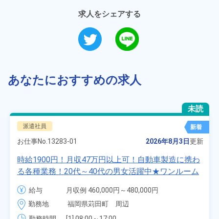
求人をシェアする
あなたにおすすめの求人
未読
派遣社員
新着
お仕事No.
13283-01
2026年8月3日
更新
時給1900円！月収47万円以上可！自動車製造に携わ
る各種業務！20代～40代の男女活躍中★ワンルーム
寮無料！マイカー通勤OK！無料駐車場あり！赴任旅
給与
月収例 460,000円～480,000円

費会社負担！社員食堂あり！日払いあり！土日休
時給 1,900円～1,900円
勤務地
福岡県苅田町　周辺
み！特別賞与90万円支給！《福岡県京都郡苅田町》
勤務時間
[1] 08:00～17:00
