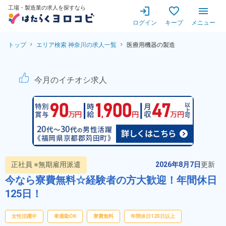
工場・製造業の求人を探すなら
ログイン
キープ
メニュー
トップ
エリア検索 神奈川の求人一覧
医療用機器の製造
医療機器の製造！残業少なめ
今月のイチオシ求人
正社員 ※無期雇用派遣
2026年8月7日
更新
今なら寮費無料☆経験者の方大歓迎！年間休日
125日！
女性活躍中
車通勤OK
寮費無料
年間休日120日以上