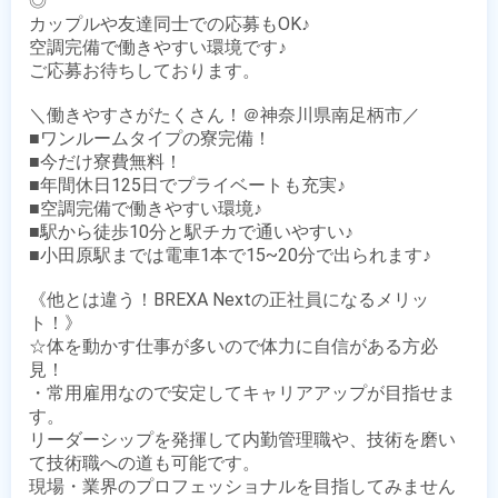
◎

カップルや友達同士での応募もOK♪

空調完備で働きやすい環境です♪

ご応募お待ちしております。

＼働きやすさがたくさん！＠神奈川県南足柄市／

■ワンルームタイプの寮完備！

■今だけ寮費無料！

■年間休日125日でプライベートも充実♪

■空調完備で働きやすい環境♪

■駅から徒歩10分と駅チカで通いやすい♪

■小田原駅までは電車1本で15~20分で出られます♪

《他とは違う！BREXA Nextの正社員になるメリッ
ト！》

☆体を動かす仕事が多いので体力に自信がある方必
見！

・常用雇用なので安定してキャリアアップが目指せま
す。

リーダーシップを発揮して内勤管理職や、技術を磨い
て技術職への道も可能です。

現場・業界のプロフェッショナルを目指してみません