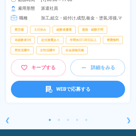
[2] 20:00～05:00

雇用形態
派遣社員
[3] 06:30～15:00

職種
[4] 14:30～23:00

加工,組立・組付け,成型,板金・塗装,溶接,マ
[5] 22:30～07:00
シンオペレーター,部品供給・充填・運搬,検
査,物流・配送
寮完備
土日休み
経験者優遇
資格・経験不問
未経験者OK
赴任旅費あり
年間休日120日以上
寮費無料
男性活躍中
女性活躍中
社会保険完備
キープする
詳細をみる
WEBで応募する
❮
❯