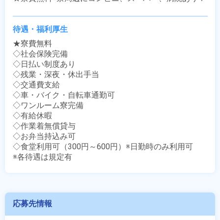
待遇・福利厚生
★寮費無料

◇社会保険完備

◇日払い制度あり

◇残業・深夜・休出手当

◇交通費支給

◇車・バイク・自転車通勤可

◇ワンルーム寮完備

◇有給休暇

◇作業着無償貸与

◇お弁当持込み可

◇食堂利用可（300円～600円）※日勤時のみ利用可

※各待遇は規定有
応募先情報